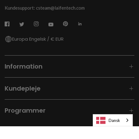
Kundesupport: csteam@laifentech.com
Europa Engelsk / € EUR
Information
Kundepleje
Programmer
Dansk