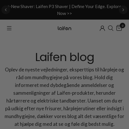
d
✨New Shaver: Laifen P3 Shaver | Define Your Edge. Explore
Now >>
0
Laifen blog
Oplev de nyeste vejledninger, eksperttips til hårpleje og
råd om mundhygiejne på vores blog. Hold dig
informeret med dybdegående anmeldelser og
sammenligninger af Laifen-produkter, herunder
hårtørrere og elektriske tandbørster. Uanset om du er
på udkig efter nye frisurer, hårplejerutiner eller indsigt i
mundhygiejne, dækker vores blog alt det væsentlige for
at hjælpe dig med at se og føle dig bedst mulig.