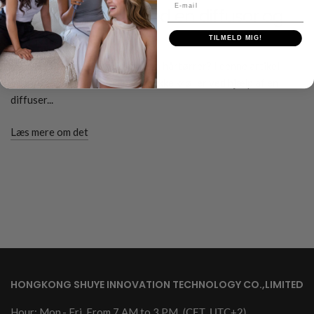
E-mail
perfekte krøller med en diffusor og
rundbørste
TILMELD MIG!
Vil du lære at lave krøller med en hårtørrer? I denne artikel
lærer du, hvordan du skaber smukke krøller ved hjælp af en
diffuser...
Læs mere om det
HONGKONG SHUYE INNOVATION TECHNOLOGY CO.,LIMITED
Hour: Mon.- Fri. From 7 AM to 3 PM
(CET, UTC+2)