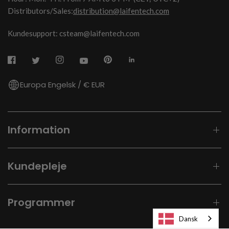
Distributors/Sales:
distribution@laifentech.com
Kundesupport: csteam@laifentech.com
Europa Engelsk / € EUR
Information
Kundepleje
Programmer
Dansk