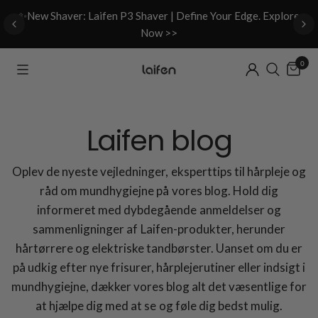
d
✨New Shaver: Laifen P3 Shaver | Define Your Edge. Explore
Now >>
0
Laifen blog
Oplev de nyeste vejledninger, eksperttips til hårpleje og
råd om mundhygiejne på vores blog. Hold dig
informeret med dybdegående anmeldelser og
sammenligninger af Laifen-produkter, herunder
hårtørrere og elektriske tandbørster. Uanset om du er
på udkig efter nye frisurer, hårplejerutiner eller indsigt i
mundhygiejne, dækker vores blog alt det væsentlige for
at hjælpe dig med at se og føle dig bedst mulig.