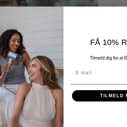
Find den
funktion
kraftig
Læs me
FÅ 10% 
Tilmeld dig for at f
E-mail
TILMELD 