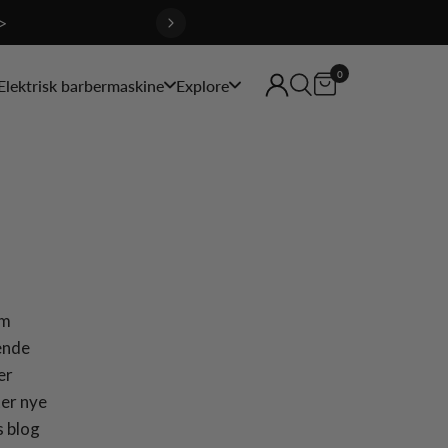
>
0
Elektrisk barbermaskine
Explore
om
ende
er
ter nye
s blog