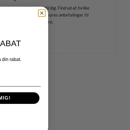
 bedste rejsehårtørrer til dig. Find ud af, hvilke
er der er vigtigst, og se vores anbefalinger til
e, kompakte rejsehårtørrere.
re om det
RABAT
å din rabat.
MIG!