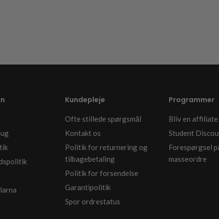
on
Kundepleje
Programmer
Ofte stillede spørgsmål
Bliv en affiliate
rug
Kontakt os
Student Discou
tik
Politik for returnering og
Forespørgsel p
tilbagebetaling
masseordre
dspolitik
Politik for forsendelse
Garantipolitik
larna
Spor ordrestatus