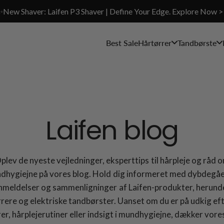
✨New Shaver: Laifen P3 Shaver | Define Your Edge. Explore Now >
Best Sale
Hårtørrer
Tandbørste
Laifen blog
plev de nyeste vejledninger, eksperttips til hårpleje og råd 
dhygiejne på vores blog. Hold dig informeret med dybdegå
nmeldelser og sammenligninger af Laifen-produkter, herund
rere og elektriske tandbørster. Uanset om du er på udkig ef
rer, hårplejerutiner eller indsigt i mundhygiejne, dækker vore