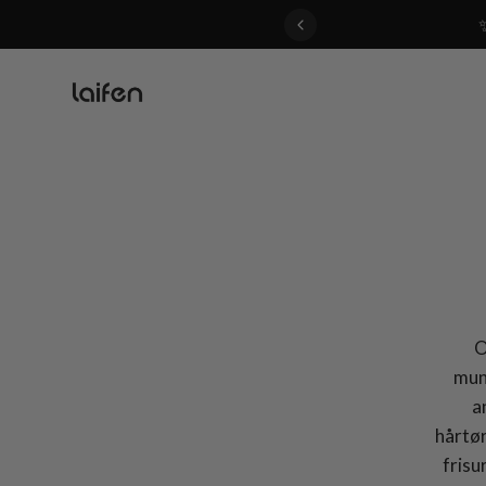
 gentle for everyone>>
O
mun
a
hårtør
frisu