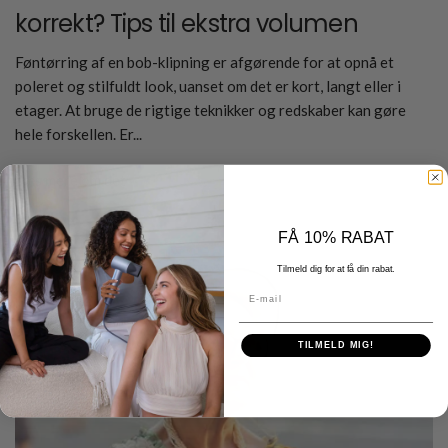
korrekt? Tips til ekstra volumen
Føntørring af en bob-klipning er afgørende for at opnå et
poleret og stilfuldt look, uanset om det er kort, langt eller i
etager. At bruge de rigtige teknikker og redskaber kan gøre
hele forskellen. Er...
Læs mere om det
FÅ 10% RABAT
Tilmeld dig for at få din rabat.
E-mail
TILMELD MIG!