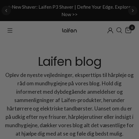
d
✨New Shaver: Laifen P3 Shaver | Define Your Edge. Explore
Now >>
0
Laifen blog
Oplev de nyeste vejledninger, eksperttips til hårpleje og
råd om mundhygiejne på vores blog. Hold dig
informeret med dybdegående anmeldelser og
sammenligninger af Laifen-produkter, herunder
hårtørrere og elektriske tandbørster. Uanset om du er
på udkig efter nye frisurer, hårplejerutiner eller indsigt i
mundhygiejne, dækker vores blog alt det væsentlige for
at hjælpe dig med at se og føle dig bedst mulig.