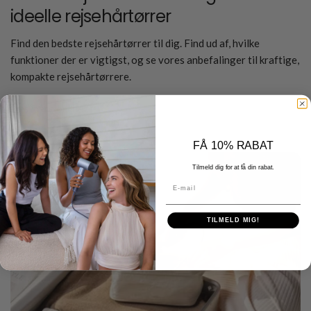
ideelle rejsehårtørrer
Find den bedste rejsehårtørrer til dig. Find ud af, hvilke
funktioner der er vigtigst, og se vores anbefalinger til kraftige,
kompakte rejsehårtørrere.
Læs mere om det
FÅ 10% RABAT
Tilmeld dig for at få din rabat.
E-mail
TILMELD MIG!