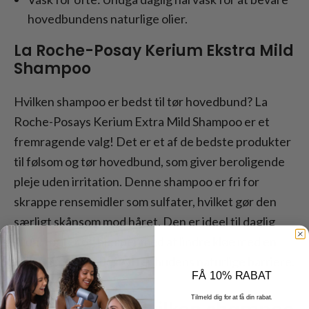
hovedbundens naturlige olier.
La Roche-Posay Kerium Ekstra Mild
Shampoo
Hvilken shampoo er bedst til tør hovedbund? La
Roche-Posays Kerium Extra Mild Shampoo er et
fremragende valg! Det er et af de bedste produkter
til følsom og tør hovedbund, som giver beroligende
pleje uden irritation. Denne shampoo er fri for
skrappe rensemidler som sulfater, hvilket gør den
særligt skånsom mod håret. Den er ideel til daglig
brug, fugter og hjælper med at lindre kløe med en
mild formel, der beskytter hudens naturlige barriere.
FÅ 10% RABAT
Tilmeld dig for at få din rabat.