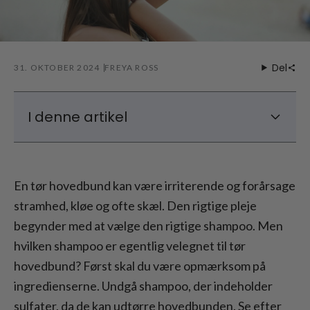
Del
31. OKTOBER 2024
FREYA ROSS
I denne artikel
Hvorfor bliver hovedbunden tør?
Fugtgivende shampoo til tør hovedbund
En tør hovedbund kan være irriterende og forårsage
Sulfatfri shampoo til tør hovedbund
stramhed, kløe og ofte skæl. Den rigtige pleje
Shampoo til kløende hovedbund
begynder med at vælge den rigtige shampoo. Men
Følsom hovedbund? Undgå disse
hvilken shampoo er egentlig velegnet til tør
fejltagelser
hovedbund? Først skal du være opmærksom på
ingredienserne. Undgå shampoo, der indeholder
sulfater, da de kan udtørre hovedbunden. Se efter