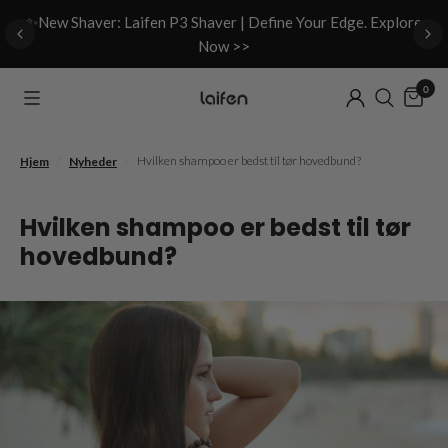
d
✨New Shaver: Laifen P3 Shaver | Define Your Edge. Explore
Now >>
0
/
/
Hvilken shampoo er bedst til tør hovedbund?
Hjem
Nyheder
Hvilken shampoo er bedst til tør
hovedbund?