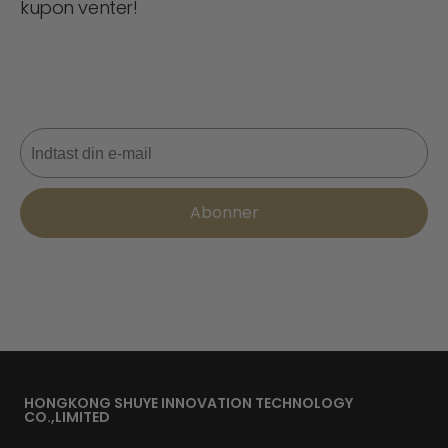
kupon venter!
Gå aldrig glip af et tilbud! Tilmeld dig nu for at få
opdateringer, stiltips og 10 % rabat på din næste ordre.
📩
E-mail
Abonner
HONGKONG SHUYE INNOVATION TECHNOLOGY
CO.,LIMITED