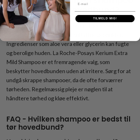
Konklusion - Hvilken shampoo
E-mail
er bedst til tør hovedbund?
TILMELD MIG!
At vælge den rigtige shampoo er afgørende for en
tør hovedbund. Vælg milde, sulfatfrie produkter.
Ingredienser som aloe vera eller glycerin kan fugte
og berolige huden. La Roche-Posays Kerium Extra
Mild Shampoo er et fremragende valg, som
beskytter hovedbunden uden at irritere. Sørg for at
undgå skrappe shampooer, da de ofte forværrer
tørheden. Regelmæssig pleje er nøglen til at
håndtere tørhed og kløe effektivt.
FAQ - Hvilken shampoo er bedst til
tør hovedbund?