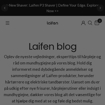
d
✨New Shaver: Laifen P3 Shaver | Define Your Edge. Explore
Now >>
0
Laifen blog
Oplev de nyeste vejledninger, eksperttips til hårpleje og
råd om mundhygiejne på vores blog. Hold dig
informeret med dybdegående anmeldelser og
sammenligninger af Laifen-produkter, herunder
hårtørrere og elektriske tandbørster. Uanset om du er
på udkig efter nye frisurer, hårplejerutiner eller indsigt i
mundhygiejne, dækker vores blog alt det væsentlige for
at hjælpe dig med at se og føle dig bedst mulig.