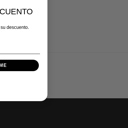
ejor.
SCUENTO
r su descuento.
ME