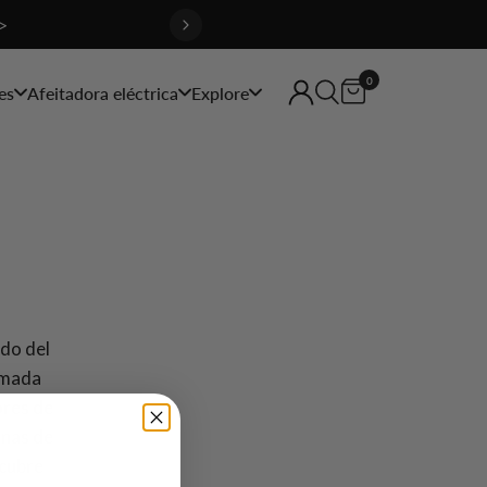
>
0
es
Afeitadora eléctrica
Explore
ado del
rmada
ores de
inas de
 cubre