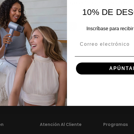
s los aspectos esenciales para ayudarte a verte y sentirte m
10% DE DE
TODOS
Inscríbase para recibi
Correo electrónico
APÚNTA
ón
Atención Al Cliente
Programas