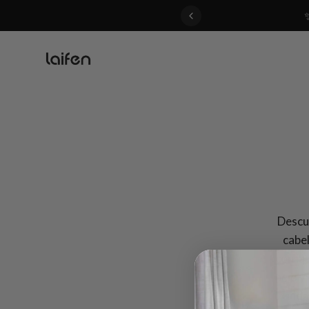
 gentle for everyone>>
Descub
cabe
con la
pelo y
cuida