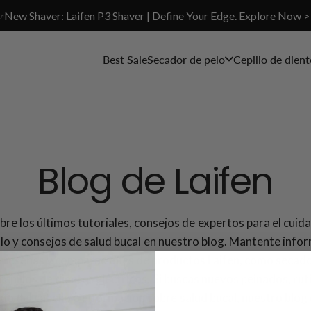
✨New Shaver: Laifen P3 Shaver | Define Your Edge. Explore Now >
Best Sale
Secador de pelo
Cepillo de dient
Blog de Laifen
re los últimos tutoriales, consejos de expertos para el cuid
llo y consejos de salud bucal en nuestro blog. Mantente info
s reseñas y comparaciones de productos Laifen, como secad
 cepillos de dientes eléctricos. Si buscas nuevos peinados, rut
do del cabello o información sobre salud bucal, nuestro blog