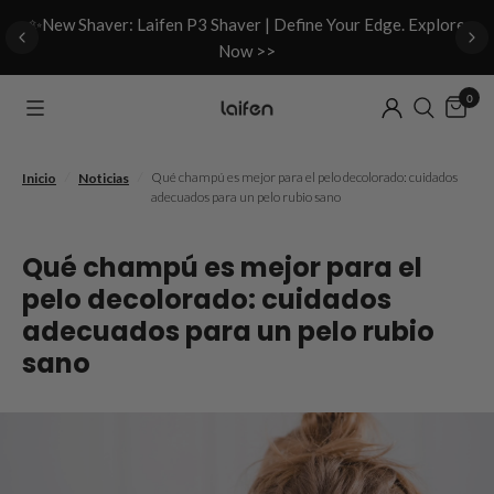
d
✨New Shaver: Laifen P3 Shaver | Define Your Edge. Explore
Now >>
0
/
/
Qué champú es mejor para el pelo decolorado: cuidados
Inicio
Noticias
adecuados para un pelo rubio sano
Qué champú es mejor para el
pelo decolorado: cuidados
adecuados para un pelo rubio
sano