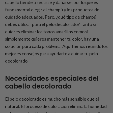
decolorado
cabello tiende a secarse y dañarse, por lo que es
Consejos para manejar correctamente el
fundamental elegir el champú y los productos de
pelo decolorado
cuidado adecuados. Pero, ¿qué tipo de champú
Protección del color para cabellos
debes utilizar para el pelo decolorado? Tanto si
decolorados
quieres eliminar los tonos amarillos como si
Conclusión - ¿Qué champú es mejor para el
simplemente quieres mantener tu color, hay una
pelo decolorado?
solución para cada problema. Aquí hemos reunido los
mejores consejos para ayudarte a cuidar tu pelo
decolorado.
Necesidades especiales del
cabello decolorado
El pelo decolorado es mucho más sensible que el
natural. El proceso de coloración elimina la humedad