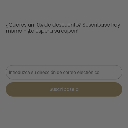
¿Quieres un 10% de descuento? Suscríbase hoy
mismo - ¡Le espera su cupón!
¡No te pierdas ninguna oferta! Únete ahora para recibir
actualizaciones, consejos de estilo y un 10% de
descuento en tu próximo pedido. 📩
Correo electrónico
Suscríbase a