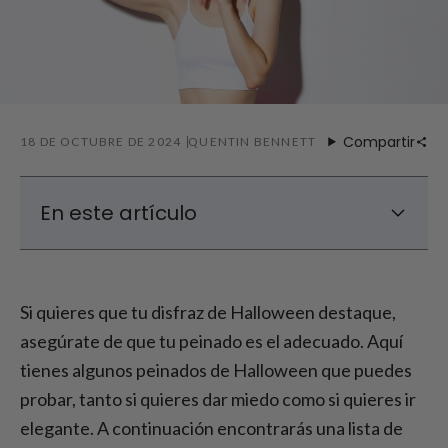
Compartir
18 DE OCTUBRE DE 2024
QUENTIN BENNETT
En este artículo
Las 10 mejores ideas de peinados para
Halloween
Si quieres que tu disfraz de Halloween destaque,
Peinados de Halloween fáciles para una
asegúrate de que tu peinado es el adecuado. Aquí
transformación rápida
tienes algunos peinados de Halloween que puedes
Accesorios de Halloween para completar el
look
probar, tanto si quieres dar miedo como si quieres ir
Consejos para conseguir el peinado de
elegante. A continuación encontrarás una lista de