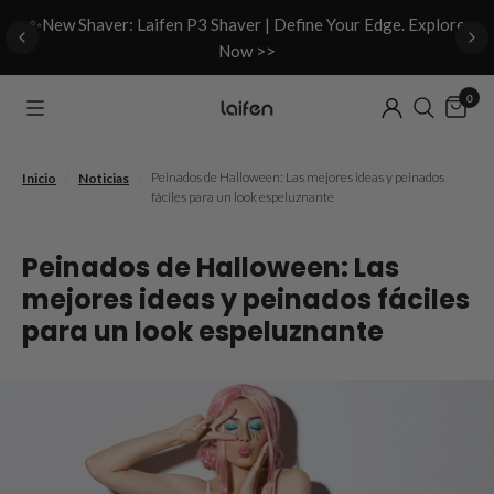
d
✨New Shaver: Laifen P3 Shaver | Define Your Edge. Explore
Now >>
0
/
/
Peinados de Halloween: Las mejores ideas y peinados
Inicio
Noticias
fáciles para un look espeluznante
Peinados de Halloween: Las
mejores ideas y peinados fáciles
para un look espeluznante