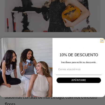
Pinzas araña
: Las pinzas araña en miniatura dan a las
trenzas y recogidos un toque de terror. Son de
tamaño reducido y tienen forma de araña.
10% DE DESCUENTO
Inscríbase para recibir su descuento.
Spray para el pelo con purpurina
: Esto debe
Correo electrónico
condimentar peinados particularmente mágicos o
bien conocidos.
APÚNTAME
Diademas
: Si quieres un toque más exótico, busca
diademas con alas de murciélago, cuernos o incluso
flores.