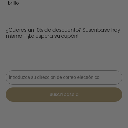
brillo
¿Quieres un 10% de descuento? Suscríbase hoy
mismo - ¡Le espera su cupón!
¡No te pierdas ninguna oferta! Únete ahora para recibir
actualizaciones, consejos de estilo y un 10% de
descuento en tu próximo pedido. 📩
Correo electrónico
Suscríbase a