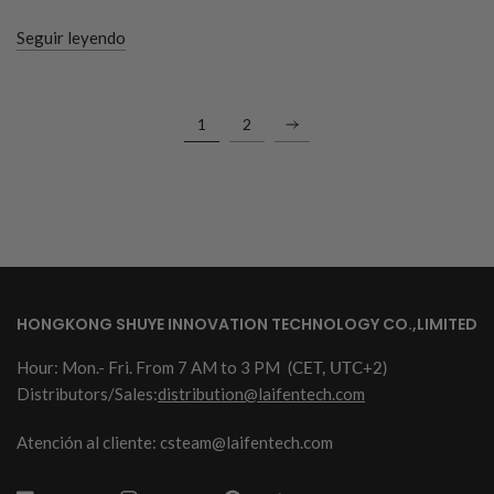
Seguir leyendo
1
2
HONGKONG SHUYE INNOVATION TECHNOLOGY CO.,LIMITED
Hour: Mon.- Fri. From 7 AM to 3 PM
(CET, UTC+2)
Distributors/Sales:
distribution@laifentech.com
Atención al cliente: csteam@laifentech.com