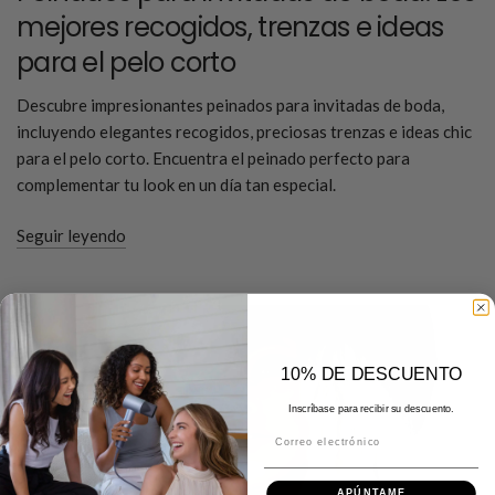
mejores recogidos, trenzas e ideas
para el pelo corto
Descubre impresionantes peinados para invitadas de boda,
incluyendo elegantes recogidos, preciosas trenzas e ideas chic
para el pelo corto. Encuentra el peinado perfecto para
complementar tu look en un día tan especial.
Seguir leyendo
10% DE DESCUENTO
Inscríbase para recibir su descuento.
Correo electrónico
APÚNTAME