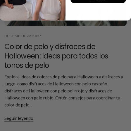
DECEMBER 22 2025
Color de pelo y disfraces de
Halloween: Ideas para todos los
tonos de pelo
Explora ideas de colores de pelo para Halloween y disfraces a
juego, como disfraces de Halloween con pelo castaño,
disfraces de Halloween con pelo pelirrojo y disfraces de
Halloween con pelo rubio. Obtén consejos para coordinar tu
color de pelo...
Seguir leyendo