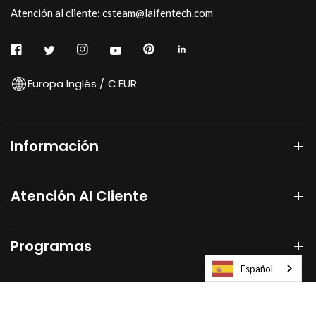
Atención al cliente: csteam@laifentech.com
Europa Inglés / € EUR
Información
Atención Al Cliente
Programas
Español
© 2026
Laifen-EU.
All rights reserved.