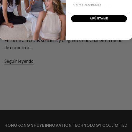
Peinados con trenzas para cada
Correo electrónico
ocasión
APÚNTAME
Echa un vistazo a estos peinados con trenzas que sirven para
todo, desde un día con amigos hasta un evento formal.
Encuentra trenzas sencillas y elegantes que añaden un toque
de encanto a...
Seguir leyendo
HONGKONG SHUYE INNOVATION TECHNOLOGY CO.,LIMITED