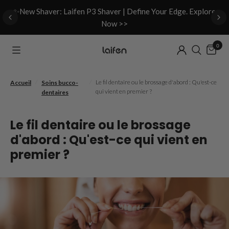
d
✨New Shaver: Laifen P3 Shaver | Define Your Edge. Explore
Now >>
0
/
/
Le fil dentaire ou le brossage d'abord : Qu'est-ce
Accueil
Soins bucco-
qui vient en premier ?
dentaires
Le fil dentaire ou le brossage
d'abord : Qu'est-ce qui vient en
premier ?