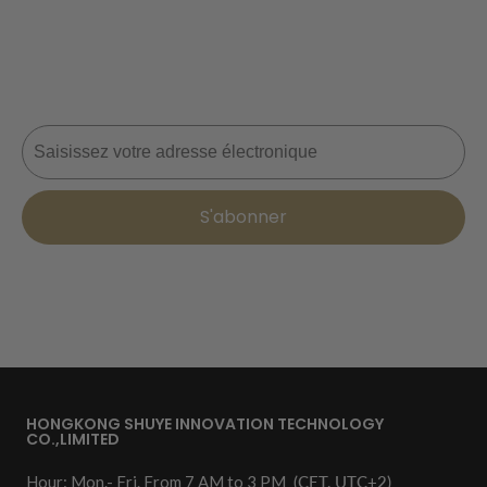
Ne manquez jamais une affaire ! Rejoignez-nous dès
maintenant pour recevoir des mises à jour, des conseils
de style et 10 % de réduction sur votre prochaine
commande. 📩
Courriel
S'abonner
HONGKONG SHUYE INNOVATION TECHNOLOGY
CO.,LIMITED
Hour: Mon.- Fri. From 7 AM to 3 PM
(CET, UTC+2)