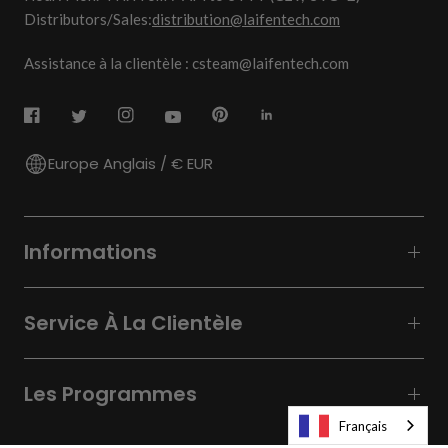
Distributors/Sales:
distribution@laifentech.com
Assistance à la clientèle : csteam@laifentech.com
Europe Anglais / € EUR
Informations
Service À La Clientèle
Les Programmes
Français