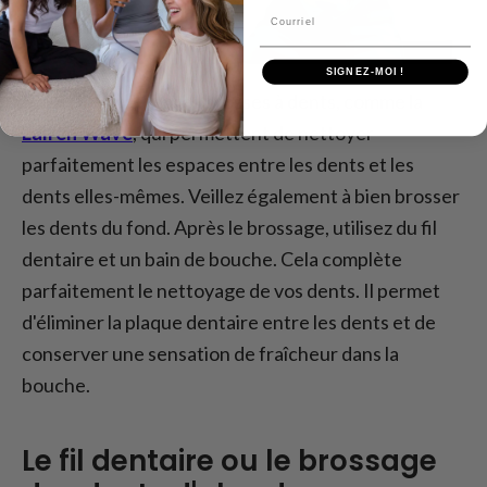
Courriel
SIGNEZ-MOI !
Il existe d'excellentes brosses à dents, comme la
Laifen Wave
, qui permettent de nettoyer
parfaitement les espaces entre les dents et les
dents elles-mêmes. Veillez également à bien brosser
les dents du fond. Après le brossage, utilisez du fil
dentaire et un bain de bouche. Cela complète
parfaitement le nettoyage de vos dents. Il permet
d'éliminer la plaque dentaire entre les dents et de
conserver une sensation de fraîcheur dans la
bouche.
Le fil dentaire ou le brossage