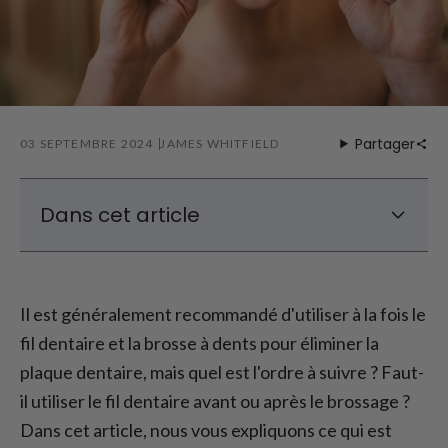
Partager
03 SEPTEMBRE 2024
JAMES WHITFIELD
Dans cet article
Éliminer efficacement la plaque dentaire -
c'est ce qui compte le plus
Il est généralement recommandé d'utiliser à la fois le
Par où commencer ? Le fil dentaire ou le
fil dentaire et la brosse à dents pour éliminer la
brossage d'abord - le fil dentaire avant ou
après le brossage ?
plaque dentaire, mais quel est l'ordre à suivre ? Faut-
Quand utiliser le fil dentaire après le
il utiliser le fil dentaire avant ou après le brossage ?
brossage ?
Dans cet article, nous vous expliquons ce qui est