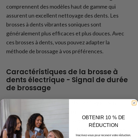
comprennent des modèles haut de gamme qui
assurent un excellent nettoyage des dents. Les
brosses à dents vibrantes soniques sont
généralement plus efficaces et plus douces. Avec
ces brosses à dents, vous pouvez adapter la
méthode de brossage à vos préférences.
Caractéristiques de la brosse à
dents électrique - Signal de durée
de brossage
La plupart des brosses à dents électriques sont
équipées d'un minuteur, qui utilise des signaux
OBTENIR 10 % DE
sonores pour guider le brossage. Si une brosse à
RÉDUCTION
dents est équipée d'une minuterie, elle fournit des
Inscrivez-vous pour recevoir votre réduction.