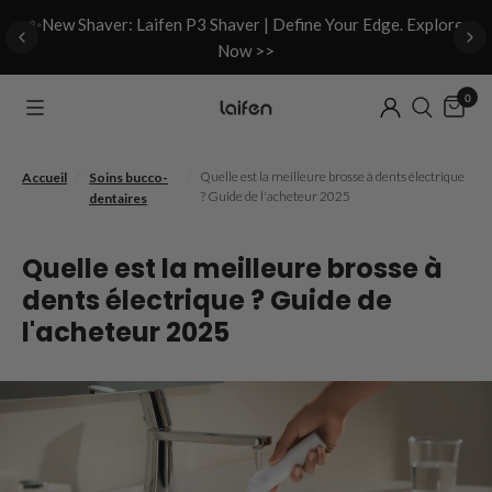
d
✨New Shaver: Laifen P3 Shaver | Define Your Edge. Explore
Now >>
0
/
/
Quelle est la meilleure brosse à dents électrique
Accueil
Soins bucco-
? Guide de l'acheteur 2025
dentaires
Quelle est la meilleure brosse à
dents électrique ? Guide de
l'acheteur 2025