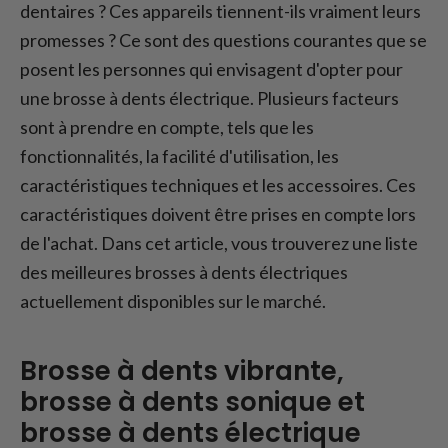
tests
dentaires ? Ces appareils tiennent-ils vraiment leurs
Quelle brosse à dents électrique choisir -
promesses ? Ce sont des questions courantes que se
Guide d'achat important
posent les personnes qui envisagent d'opter pour
Quelle brosse à dents électrique est la
une brosse à dents électrique. Plusieurs facteurs
meilleure pour les gencives qui se dérobent
sont à prendre en compte, tels que les
?
fonctionnalités, la facilité d'utilisation, les
Brosse à dents électrique - FAQ
caractéristiques techniques et les accessoires. Ces
caractéristiques doivent être prises en compte lors
de l'achat. Dans cet article, vous trouverez une liste
des meilleures brosses à dents électriques
actuellement disponibles sur le marché.
Brosse à dents vibrante,
brosse à dents sonique et
brosse à dents électrique