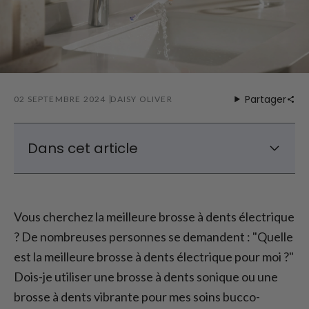
Partager
02 SEPTEMBRE 2024
DAISY OLIVER
Dans cet article
Brosse à dents vibrante, brosse à dents
sonique et brosse à dents électrique
intelligente - Vue d'ensemble
Vous cherchez la meilleure brosse à dents électrique
? De nombreuses personnes se demandent : "Quelle
Quelle brosse à dents électrique les
dentistes recommandent-ils ?
est la meilleure brosse à dents électrique pour moi ?"
Quelle est la meilleure brosse à dents
Dois-je utiliser une brosse à dents sonique ou une
électrique ? - La vague de Laifen dans les
brosse à dents vibrante pour mes soins bucco-