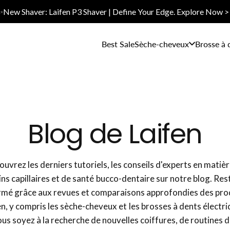
✨New Shaver: Laifen P3 Shaver | Define Your Edge. Explore Now >
Best Sale
Sèche-cheveux
Brosse à 
Blog de Laifen
uvrez les derniers tutoriels, les conseils d'experts en matiè
ins capillaires et de santé bucco-dentaire sur notre blog. Res
rmé grâce aux revues et comparaisons approfondies des pro
en, y compris les sèche-cheveux et les brosses à dents électri
us soyez à la recherche de nouvelles coiffures, de routines d