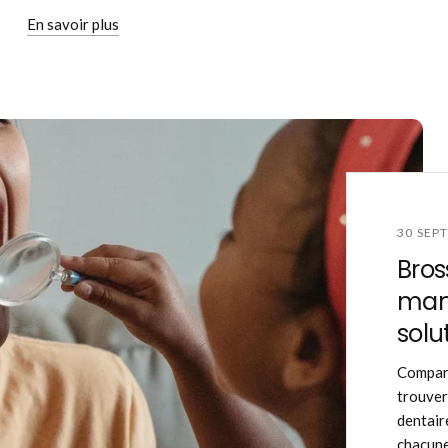
En savoir plus
30 SEP
Bros
manu
solu
Compare
trouver
dentair
chacune