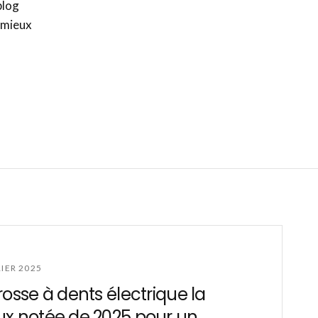
blog
u mieux
RIER 2025
rosse à dents électrique la
x notée de 2025 pour un