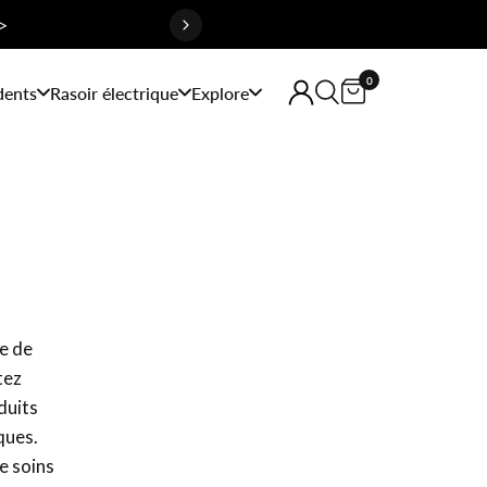
>
0
dents
Rasoir électrique
Explore
re de
tez
duits
ques.
e soins