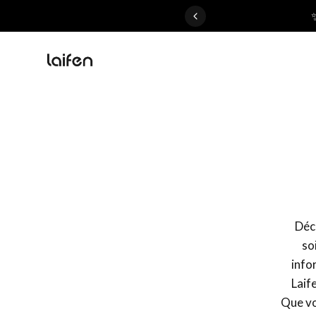
 gentle for everyone>>
Déco
so
info
Laif
Que vo