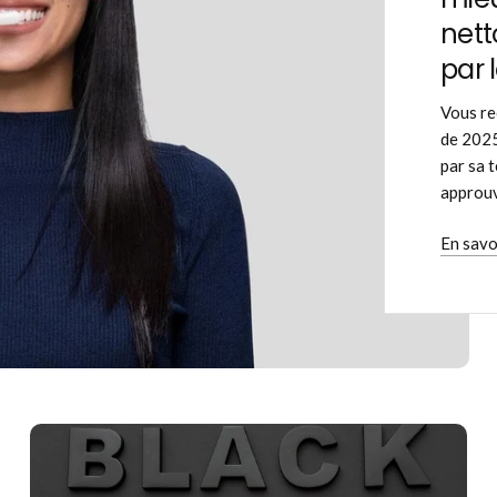
nett
par 
Vous re
de 2025
par sa 
approuv
En savo