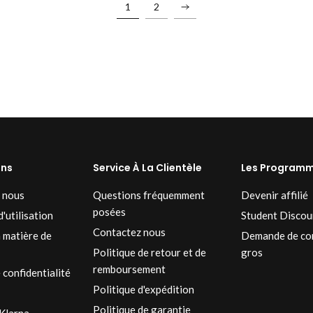
1
2
ons
Service À La Clientèle
Les Program
 nous
Questions fréquemment
Devenir affilié
posées
'utilisation
Student Discou
Contactez nous
n matière de
Demande de co
Politique de retour et de
gros
remboursement
 confidentialité
Politique d'expédition
Politique de garantie