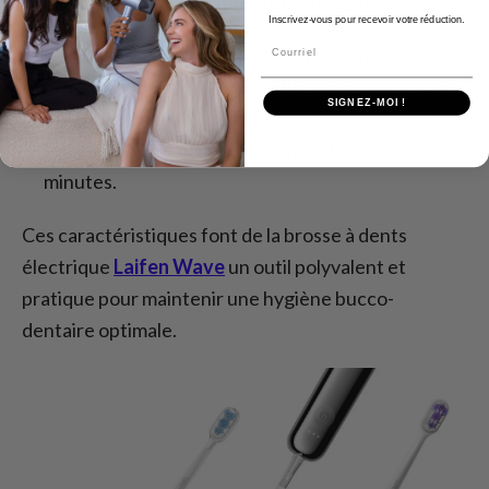
usage quotidien et pratique en voyage.
Inscrivez-vous pour recevoir votre réduction.
Courriel
Conception ergonomique
: Son design
ergonomique garantit une utilisation confortable,
SIGNEZ-MOI !
et le minuteur intégré vous aide à respecter le
temps de brossage recommandé de deux
minutes.
Ces caractéristiques font de la brosse à dents
électrique
Laifen Wave
un outil polyvalent et
pratique pour maintenir une hygiène bucco-
dentaire optimale.