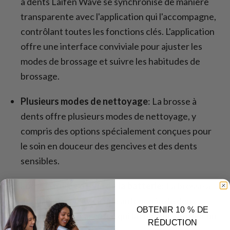
à dents Laifen Wave se synchronise de manière
transparente avec l'application qui l'accompagne,
contrôlant toutes les fonctions clés. L'application
offre une interface conviviale pour ajuster les
modes de brossage et suivre les habitudes de
brossage.
Plusieurs modes de nettoyage
: La brosse à
dents offre plusieurs modes de nettoyage, y
compris des options spécialement conçues pour
le soin en douceur des gencives et des dents
sensibles.
Longue durée de vie de la batterie
: La brosse à
dents Laifen Wave a une autonomie de deux
OBTENIR 10 % DE
semaines par charge, ce qui la rend idéale pour un
RÉDUCTION