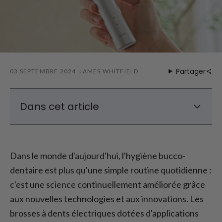
Partager
03 SEPTEMBRE 2024
JAMES WHITFIELD
Dans cet article
Avantages des brosses à dents électriques
commandées par application
Dans le monde d'aujourd'hui, l'hygiène bucco-
Programmes de nettoyage personnalisés
dentaire est plus qu'une simple routine quotidienne :
Recommandation : Brosse à dents
c'est une science continuellement améliorée grâce
électrique Laifen Wave
aux nouvelles technologies et aux innovations. Les
Comment les brosses à dents électriques
contrôlées par application offrent-elles
brosses à dents électriques dotées d'applications