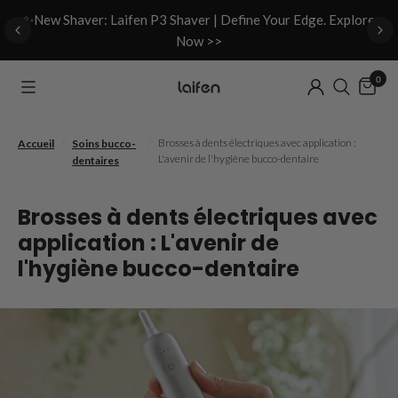
d
✨New Shaver: Laifen P3 Shaver | Define Your Edge. Explore
Now >>
0
/
/
Brosses à dents électriques avec application :
Accueil
Soins bucco-
L'avenir de l'hygiène bucco-dentaire
dentaires
Brosses à dents électriques avec
application : L'avenir de
l'hygiène bucco-dentaire