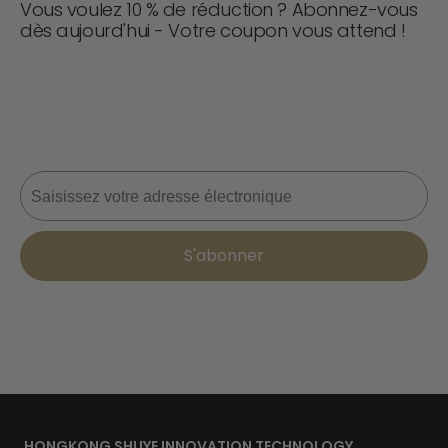
Vous voulez 10 % de réduction ? Abonnez-vous
dès aujourd'hui - Votre coupon vous attend !
Ne manquez jamais une affaire ! Rejoignez-nous dès
maintenant pour recevoir des mises à jour, des conseils
de style et 10 % de réduction sur votre prochaine
commande. 📩
Courriel
S'abonner
HONGKONG SHUYE INNOVATION TECHNOLOGY