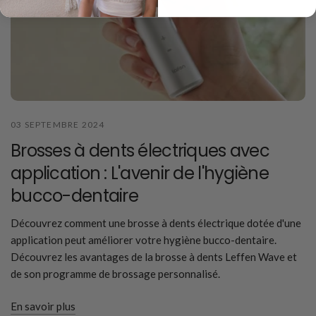
03 SEPTEMBRE 2024
Brosses à dents électriques avec
application : L'avenir de l'hygiène
bucco-dentaire
Découvrez comment une brosse à dents électrique dotée d'une
application peut améliorer votre hygiène bucco-dentaire.
Découvrez les avantages de la brosse à dents Leffen Wave et
de son programme de brossage personnalisé.
En savoir plus