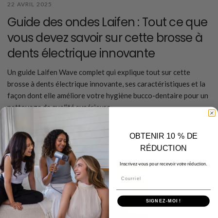
22 AVRIL 2025
Guide des ondes Laifen : Tout ce que
vous devez savoir sur cette brosse à
dents électrique innovante
Un guide Laifen Wave complet qui explique tout sur cette
brosse à dents électrique innovante, ses caractéristiques et la
façon dont elle améliore votre hygiène bucco-dentaire pour un
nettoyage de qualité supérieure.
En savoir plus
OBTENIR 10 % DE
RÉDUCTION
Inscrivez-vous pour recevoir votre réduction.
Courriel
SIGNEZ-MOI !