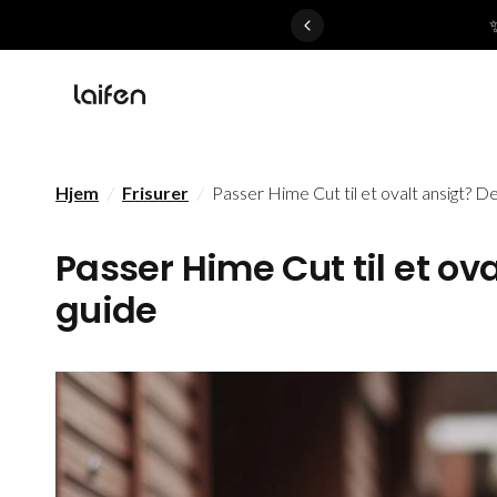
 gentle for everyone>>
Hjem
/
Frisurer
/
Passer Hime Cut til et ovalt ansigt? D
Passer Hime Cut til et ov
guide