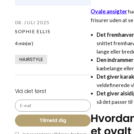
Ovale ansigter
har
frisurer uden at se
08. JULI 2025
SOPHIE ELLIS
Det fremhæver
snittet fremhæve
4 min(er)
lange eller brede
HAIRSTYLE
Den indrammer 
kæbelange eller
Det giver karak
veldefinerede vi
Vid det først
Det giver alsid
så det passer til
E-mail
Hvordan
Tilmeld dig
et ovalt
Jeg accepterer
vilkårene for brug