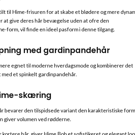
tilt til Hime-frisuren for at skabe et blødere og mere dyna
er at give deres hår bevægelse uden at ofre den
e-form, vil finde en ideel pasform i denne tilgang.
lipning med gardinpandehår
mere egnet til moderne hverdagsmode og kombinerer det
t med et spinkelt gardinpandehår.
Hime-skæring
år bevarer den tilspidsede variant den karakteristiske form
en giver volumen ved rødderne.
r kortere hår, giver Hime Bob et sofistikeret og elegant lo