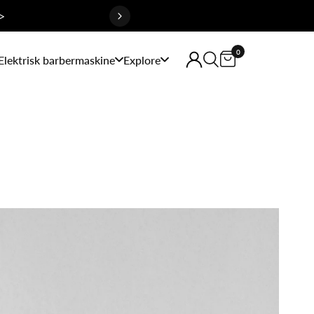
>
0
Elektrisk barbermaskine
Explore