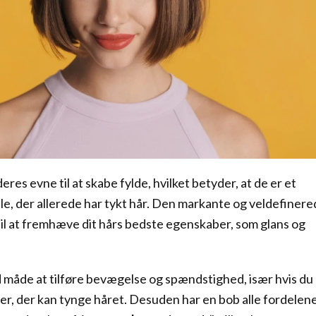
eres evne til at skabe fylde, hvilket betyder, at de er et
alle, der allerede har tykt hår. Den markante og veldefiner
 til at fremhæve dit hårs bedste egenskaber, som glans og
 måde at tilføre bevægelse og spændstighed, især hvis du 
urer, der kan tynge håret. Desuden har en bob alle fordelen