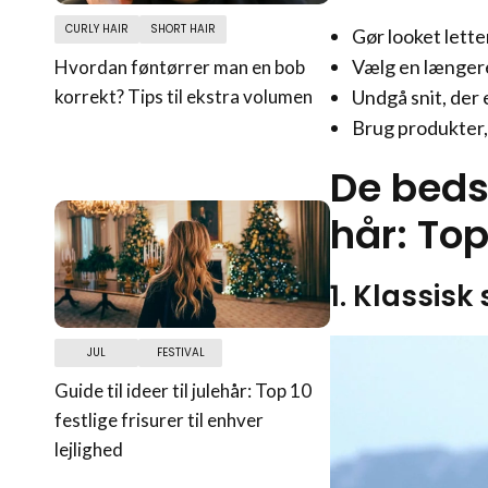
CURLY HAIR
SHORT HAIR
Gør looket lette
Vælg en længere
Hvordan føntørrer man en bob
Undgå snit, der 
korrekt? Tips til ekstra volumen
Brug produkter,
De bedst
hår: Top
1. Klassis
JUL
FESTIVAL
Guide til ideer til julehår: Top 10
festlige frisurer til enhver
lejlighed