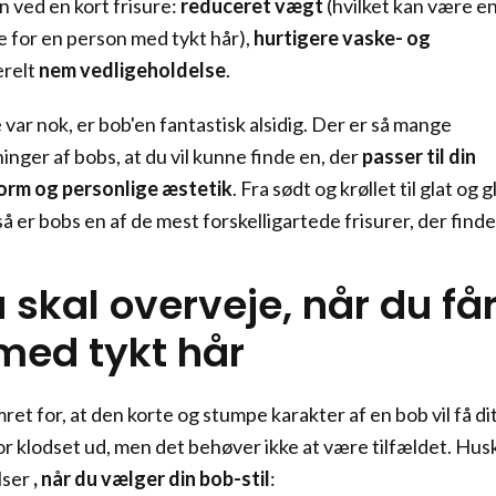
ved en kort frisure:
reduceret vægt
(hvilket kan være e
 for en person med tykt hår),
hurtigere vaske- og
relt
nem vedligeholdelse
.
 var nok, er bob'en fantastisk alsidig. Der er så mange
ninger af bobs, at du vil kunne finde en, der
passer til din
orm og personlige æstetik
. Fra sødt og krøllet til glat og g
så er bobs en af de mest forskelligartede frisurer, der finde
skal overveje, når du få
med tykt hår
t for, at den korte og stumpe karakter af en bob vil få di
 for klodset ud, men det behøver ikke at være tilfældet. Hus
lser
, når du vælger din bob-stil
: