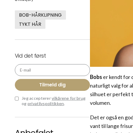
BOB-HÅRKLIPNING
TYKT HÅR
Vid det først
E-mail
Bobs
er kendt for d
Tilmeld dig
naturligt valg for 
silhuet er perfekt
Jeg accepterer
vilkårene for brug
volumen.
og
privatlivspolitikken
.
Det er også en god
vant til lange fris