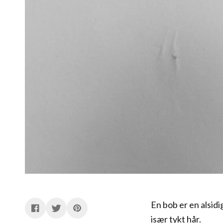
En bob er en alsidi
især tykt hår.