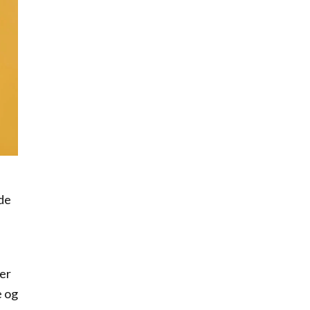
ede
er
e og