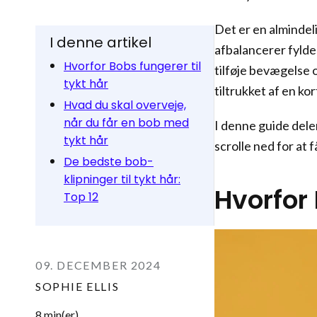
Det er en almindeli
I denne artikel
afbalancerer fyld
Hvorfor Bobs fungerer til
tilføje bevægelse 
tykt hår
tiltrukket af en kort
Hvad du skal overveje,
når du får en bob med
I denne guide dele
tykt hår
scrolle ned for at få
De bedste bob-
klipninger til tykt hår:
Hvorfor 
Top 12
09. DECEMBER 2024
SOPHIE ELLIS
8 min(er)