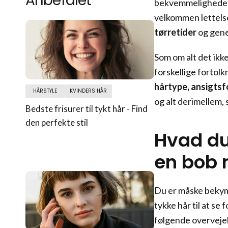
Anbefalet
bekvemmeligheden 
velkommen lettelse
tørretider
og gene
Som om alt det ikke
forskellige fortolk
hårtype, ansigtsf
HÅRSTYLE
KVINDERS HÅR
og alt derimellem, 
Bedste frisurer til tykt hår - Find
den perfekte stil
Hvad du 
en bob 
Du er måske bekymre
tykke hår til at se
følgende overveje