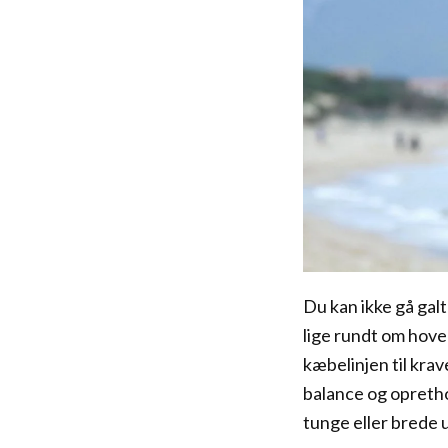
Du kan ikke gå galt
lige rundt om hove
kæbelinjen til krav
balance og opretho
tunge eller brede u