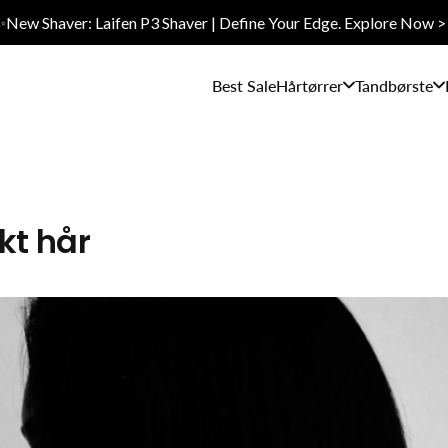
✨New Shaver: Laifen P3 Shaver | Define Your Edge. Explore Now >
Best Sale
Hårtørrer
Tandbørste
ykt hår