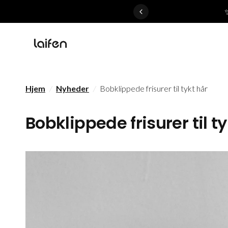
 gentle for everyone>>
Hjem
/
Nyheder
/
Bobklippede frisurer til tykt hår
Bobklippede frisurer til t