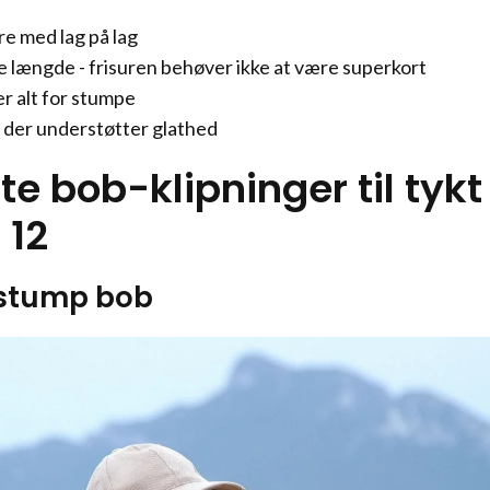
re med lag på lag
 længde - frisuren behøver ikke at være superkort
er alt for stumpe
 der understøtter glathed
e bob-klipninger til tykt
 12
k stump bob