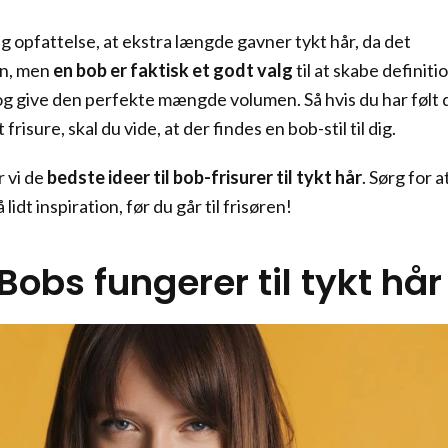
g opfattelse, at ekstra længde gavner tykt hår, da det
en, men
en bob er faktisk et godt valg
til at skabe definitio
og give den perfekte mængde volumen. Så hvis du har følt 
 frisure, skal du vide, at der findes en bob-stil til dig.
r vi de
bedste ideer til bob-frisurer til tykt hår
. Sørg for a
 lidt inspiration, før du går til frisøren!
Bobs fungerer til tykt hår