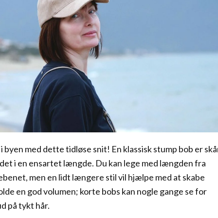
 i byen med dette tidløse snit! En klassisk stump bob er skå
det i en ensartet længde. Du kan lege med længden fra
ebenet, men en lidt længere stil vil hjælpe med at skabe
lde en god volumen; korte bobs kan nogle gange se for
d på tykt hår.