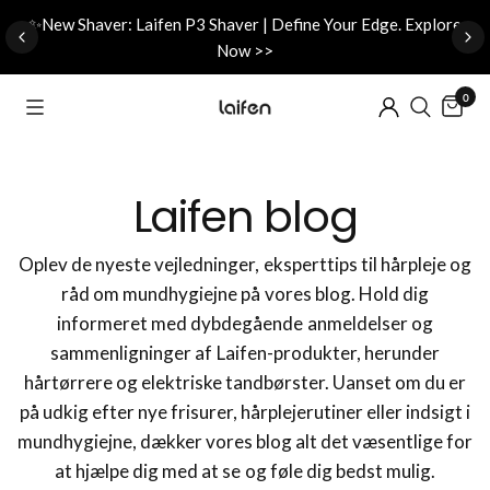
d
✨New Shaver: Laifen P3 Shaver | Define Your Edge. Explore
Now >>
0
Laifen blog
Oplev de nyeste vejledninger, eksperttips til hårpleje og
råd om mundhygiejne på vores blog. Hold dig
informeret med dybdegående anmeldelser og
sammenligninger af Laifen-produkter, herunder
hårtørrere og elektriske tandbørster. Uanset om du er
på udkig efter nye frisurer, hårplejerutiner eller indsigt i
mundhygiejne, dækker vores blog alt det væsentlige for
at hjælpe dig med at se og føle dig bedst mulig.