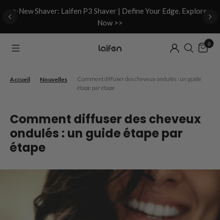
d
✨New Shaver: Laifen P3 Shaver | Define Your Edge. Explore
Now >>
0
/
/
Comment diffuser des cheveux ondulés : un guide
Accueil
Nouvelles
étape par étape
Comment diffuser des cheveux
ondulés : un guide étape par
étape