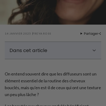
Partager
14 JANVIER 2025
FREYA ROSS
Dans cet article
Qu'est-ce qu'un diffuseur ?
Séchage des cheveux ondulés avec un
On entend souvent dire que les diffuseurs sont un
diffuseur
élément essentiel de la routine des cheveux
Comment diffuser des cheveux ondulés
bouclés, mais qu'en est-il de ceux qui ont une texture
sans diffuseur
un peu plus lâche ?
Conclusion - Comment diffuser les cheveux
ondulés
Les beautés aux cheveux ondulés bénéficient