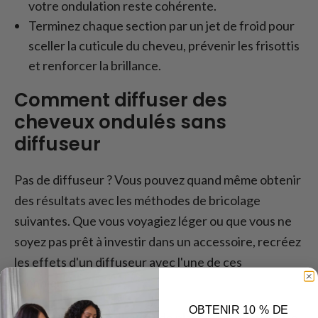
votre ondulation reste cohérente.
Terminez chaque section par un jet de froid pour
sceller la cuticule du cheveu, prévenir les frisottis
et renforcer la brillance.
Comment diffuser des
cheveux ondulés sans
diffuseur
Pas de diffuseur ? Vous pouvez quand même obtenir
des résultats avec les méthodes de bricolage
suivantes. Que vous voyagiez léger ou que vous ne
soyez pas prêt à investir dans un accessoire, recréez
les effets d'un diffuseur avec l'une de ces
techniques :
OBTENIR 10 % DE
Diffuseur bricolé.
Il suffit de placer une chaussette