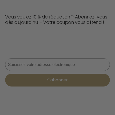
Vous voulez 10 % de réduction ? Abonnez-vous
dès aujourd'hui - Votre coupon vous attend !
Ne manquez jamais une affaire ! Rejoignez-nous dès
maintenant pour recevoir des mises à jour, des conseils
de style et 10 % de réduction sur votre prochaine
commande. 📩
Courriel
S'abonner