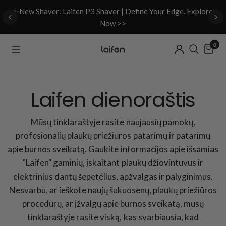
d
✨New Shaver: Laifen P3 Shaver | Define Your Edge. Explore
Now >>
0
Laifen dienoraštis
Mūsų tinklaraštyje rasite naujausių pamokų,
profesionalių plaukų priežiūros patarimų ir patarimų
apie burnos sveikatą. Gaukite informacijos apie išsamias
"Laifen" gaminių, įskaitant plaukų džiovintuvus ir
elektrinius dantų šepetėlius, apžvalgas ir palyginimus.
Nesvarbu, ar ieškote naujų šukuosenų, plaukų priežiūros
procedūrų, ar įžvalgų apie burnos sveikatą, mūsų
tinklaraštyje rasite viską, kas svarbiausia, kad