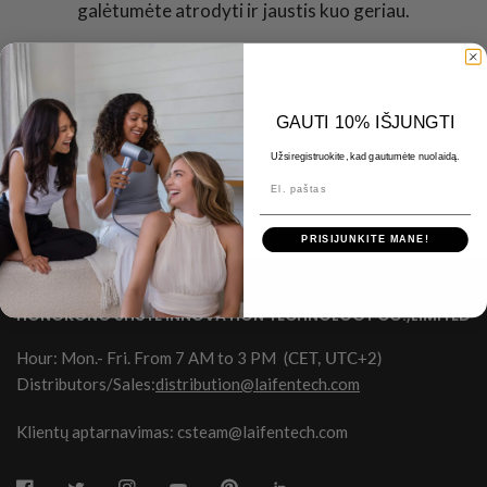
galėtumėte atrodyti ir jaustis kuo geriau.
VISI
GAUTI 10% IŠJUNGTI
Užsiregistruokite, kad gautumėte nuolaidą.
El. paštas
PRISIJUNKITE MANE!
HONGKONG SHUYE INNOVATION TECHNOLOGY CO.,LIMITED
Hour: Mon.- Fri. From 7 AM to 3 PM
(CET, UTC+2)
Distributors/Sales:
distribution@laifentech.com
Klientų aptarnavimas: csteam@laifentech.com