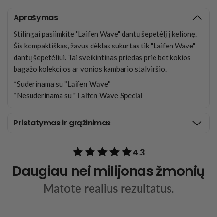
Aprašymas
Stilingai pasiimkite "Laifen Wave" dantų šepetėlį į kelionę.
Šis kompaktiškas, žavus dėklas sukurtas tik "Laifen Wave"
dantų šepetėliui. Tai sveikintinas priedas prie bet kokios
bagažo kolekcijos ar vonios kambario stalviršio.
*Suderinama su
"Laifen Wave"
*Nesuderinama su "
Laifen Wave Special
Pristatymas ir grąžinimas
4.3
Daugiau nei milijonas žmonių
Matote realius rezultatus.