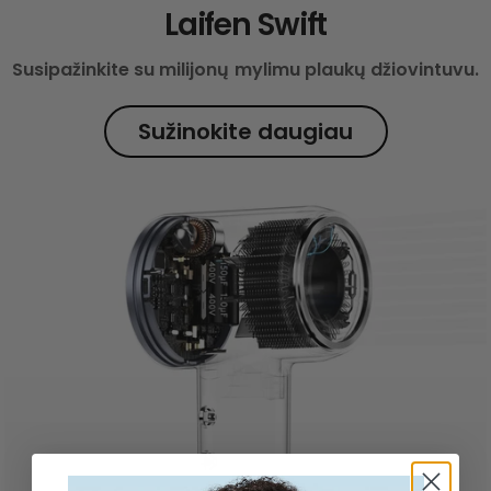
Laifen Swift
Susipažinkite su milijonų mylimu plaukų džiovintuvu.
Sužinokite daugiau