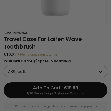
4.3/5
40 Reviews
Travel Case For Laifen Wave
Toothbrush
€19,99
+
Nemokamas pristatymas
Pasirinkite Dantų Šepetėlio Medžiagą
Add To Cart · €19.99
30 Dienų Pinigų Grąžinimo Garantija
Nemokamas 2-7 dienų pristatymas ir nemokamas grąžinimas