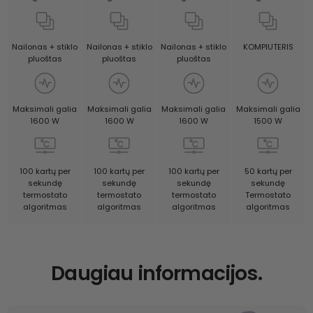
KOMPIUTERIS
Nailonas + stiklo
Nailonas + stiklo
Nailonas + stiklo
pluoštas
pluoštas
pluoštas
Maksimali galia
Maksimali galia
Maksimali galia
Maksimali galia
1500 W
1600 W
1600 W
1600 W
50 kartų per
100 kartų per
100 kartų per
100 kartų per
sekundę
sekundę
sekundę
sekundę
Termostato
termostato
termostato
termostato
algoritmas
algoritmas
algoritmas
algoritmas
Daugiau informacijos.