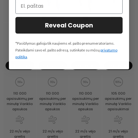
Reveal Coupon
Swift
"Swift
SE
Swift
Specialusis
Premium
*Pasiūlymas galioja tik naujiems el. pašto prenumeratoriams.
Pateikdami savo el. pašto adresą, sutinkate su mūsų
privatumo
politika
.
Pirkti dabar
Pirkti dabar
Pirkti dabar
Pirkti dabar
105 000
110 000
110 000
110 000
apsisukimų per
apsisukimų per
apsisukimų per
apsisukimų per
minutę Variklio
minutę Variklio
minutę Variklio
minutę Variklio
apsisukimai
apsukos
apsukos
apsukos
21 m/s vėjo
22 m/s vėjo
22 m/s vėjo
22 m/s vėjo
greitis
greitis
greitis
greitis