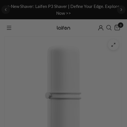
d
✨New Shaver: Laifen P3 Shaver | Define Your Edge. Explore
Now >>
0