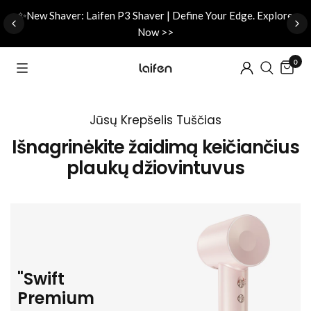
d
✨New Shaver: Laifen P3 Shaver | Define Your Edge. Explore
Now >>
0
Jūsų Krepšelis Tuščias
Išnagrinėkite žaidimą keičiančius
plaukų džiovintuvus
"Swift
Premium