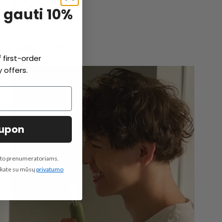
ou best.
 gauti 10%
Kūrėjams
f
first-order
 offers.
oupon
pašto prenumeratoriams.
inkate su mūsų
privatumo