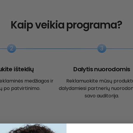
Kaip veikia programa?
2
3
kite išteklių
Dalytis nuorodomis
 reklaminės medžiagos ir
Reklamuokite mūsų produkt
 po patvirtinimo.
dalydamiesi partnerių nuorodom
savo auditorija.