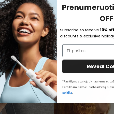
 for the program that fits y
Prenumeruoti
OFF
Subscribe to receive
10% of
discounts & exclusive holiday
Reveal C
*Pasiūlymas galioja tik naujiems el. 
Pateikdami savo el. pašto adresą, sut
politika
.