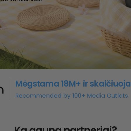
Mėgstama 18M+ ir skaičiuoj
Recommended by 100+ Media Outlets
Ką gauna partneriai?