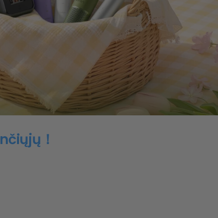
ančiųjų！