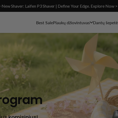
✨New Shaver: Laifen P3 Shaver | Define Your Edge. Explore Now >
Best Sale
Plaukų džiovintuvas
Dantų šepetėl
 Program
ius komisinius!