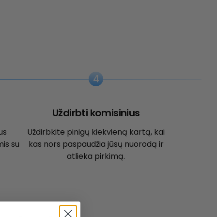
4
Uždirbti komisinius
us
Uždirbkite pinigų kiekvieną kartą, kai
is su
kas nors paspaudžia jūsų nuorodą ir
atlieka pirkimą.