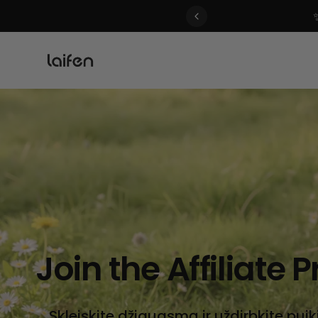
 gentle for everyone>>
Join the Affiliate
Skleiskite džiaugsmą ir uždirbkite puik