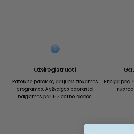
1
Užsiregistruoti
Gau
Pateikite paraišką dėl jums tinkamos
Prieiga prie
programos. Apžvalgos paprastai
nuorodų
baigiamos per 1-3 darbo dienas.