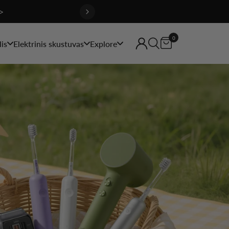
>
0
is
Elektrinis skustuvas
Explore