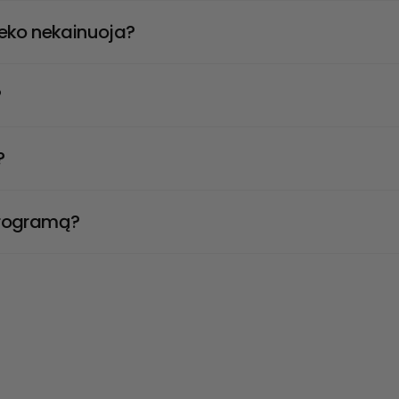
ieko nekainuoja?
?
?
 programą?