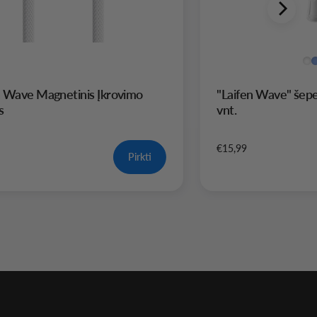
n Wave Magnetinis Įkrovimo
"Laifen Wave" šepe
s
vnt.
€15,99
Pirkti