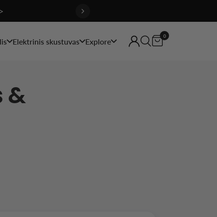
>
0
is
Elektrinis skustuvas
Explore
s &