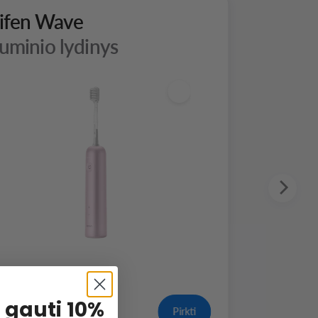
ifen Wave
iuminio lydinys
 gauti 10%
Pirkti