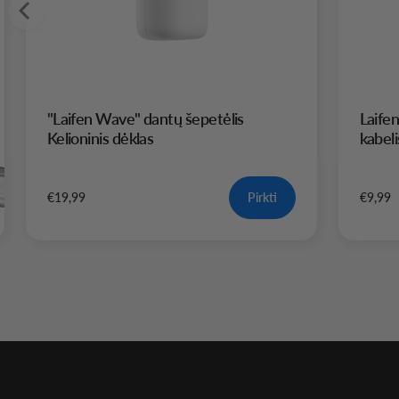
"Laifen Wave" dantų šepetėlis
Laife
Kelioninis dėklas
kabeli
€19,99
Pirkti
€9,99