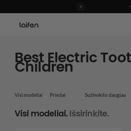
 gentle for everyone>>
Best Electric Too
Children
Visi modeliai
Priedai
Sužinokite daugiau
Visi modeliai.
Išsirinkite.