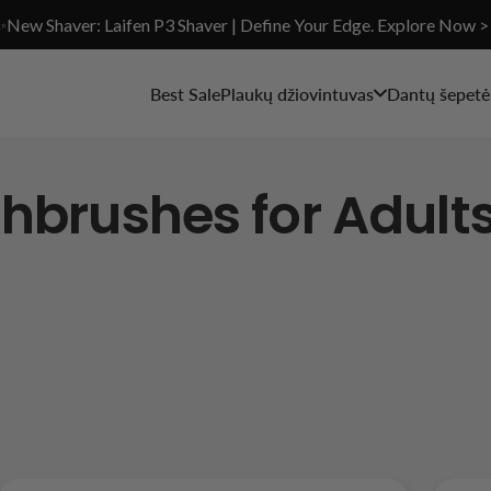
✨New Shaver: Laifen P3 Shaver | Define Your Edge. Explore Now >
Best Sale
Plaukų džiovintuvas
Dantų šepetėl
thbrushes for Adult