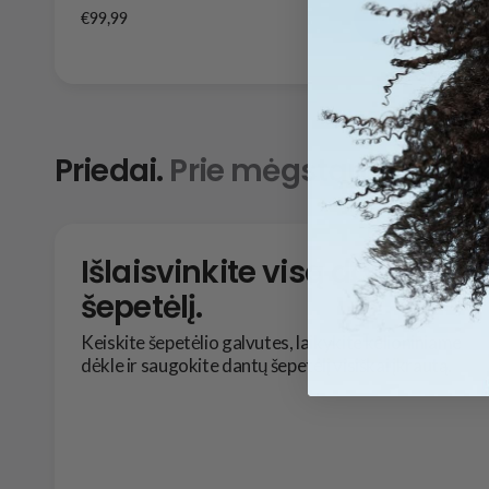
€99,99
Pirkti
Priedai.
Prie mėgstamo dantų 
Išlaisvinkite visą dantų
šepetėlį.
Keiskite šepetėlio galvutes, laikykite kelioniniame
dėkle ir saugokite dantų šepetėlį visiškai įkrautą.