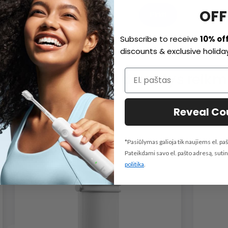
OFF
€89,99
Pirkti
Subscribe to receive
10% of
discounts & exclusive holiday
šepetėlio puikiai derantys reikm
Reveal C
*Pasiūlymas galioja tik naujiems el. 
Pateikdami savo el. pašto adresą, sut
politika
.