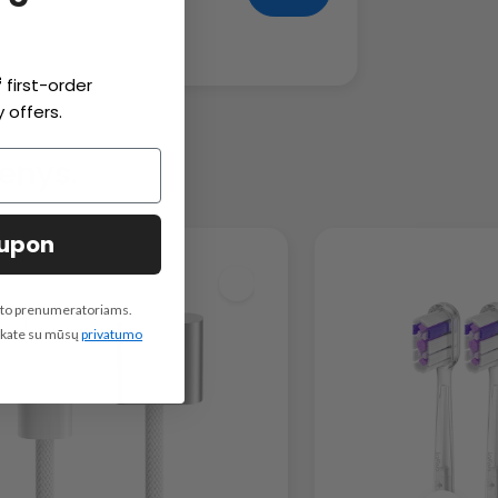
f
first-order
 offers.
enys.
oupon
pašto prenumeratoriams.
inkate su mūsų
privatumo