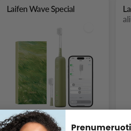
Laifen Wave Special
La
al
Prenumeruoti