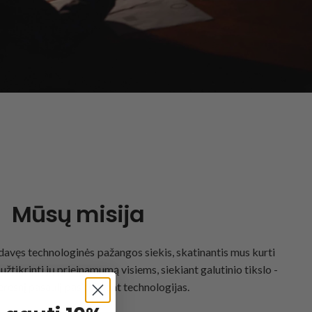
Mūsų misija
davęs technologinės pažangos siekis, skatinantis mus kurti
užtikrinti jų prieinamumą visiems, siekiant galutinio tikslo -
eresnį pasaulį pasitelkiant technologijas.