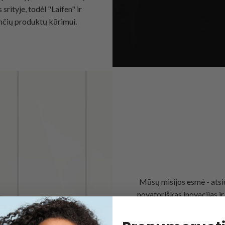
rityje, todėl "Laifen" ir
nčių produktų kūrimui.
Mūsų misijos esmė - atsi
novatoriškas inovacijas ir 
kurti g