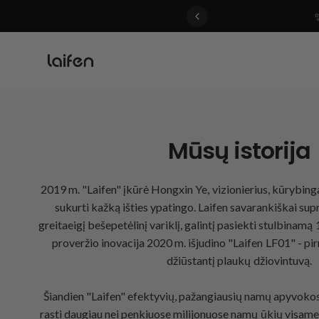
 gentle for everyone>>
Mūsų istorija
2019 m. "Laifen" įkūrė Hongxin Ye, vizionierius, kūrybing
sukurti kažką išties ypatingo. Laifen savarankiškai su
greitaeigį bešepetėlinį variklį, galintį pasiekti stulbinamą 
proveržio inovacija 2020 m. išjudino "Laifen LF01" - pi
džiūstantį plaukų džiovintuvą.
Šiandien "Laifen" efektyvių, pažangiausių namų apyvoko
rasti daugiau nei penkiuose milijonuose namų ūkių visame 