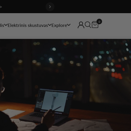
>
0
is
Elektrinis skustuvas
Explore