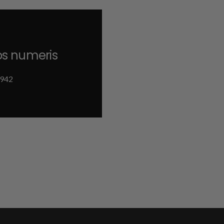
os numeris
942