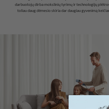
darbuotojų dirba mokslinių tyrimų ir technologijų plėtros s
toliau daug dėmesio skiria dar daugiau gyvenimą keičia