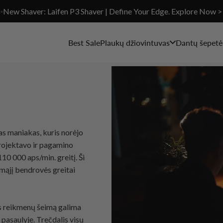
✨New Shaver: Laifen P3 Shaver | Define Your Edge. Explore Now >
Best Sale
Plaukų džiovintuvas
Dantų šepetėl
as maniakas, kuris norėjo
projektavo ir pagamino
110 000 aps/min. greitį. Ši
rmąjį bendrovės greitai
s reikmenų šeimą galima
pasaulyje. Trečdalis visų