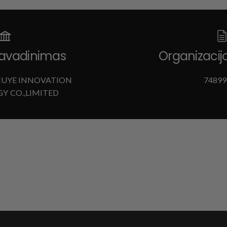
avadinimas
Organizacij
UYE INNOVATION
74899
Y CO.,LIMITED