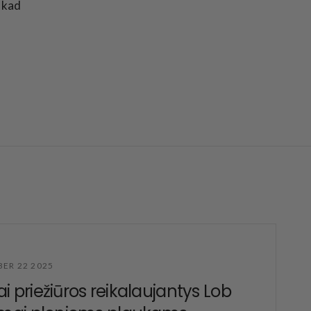
, kad
ER 22 2025
i priežiūros reikalaujantys Lob