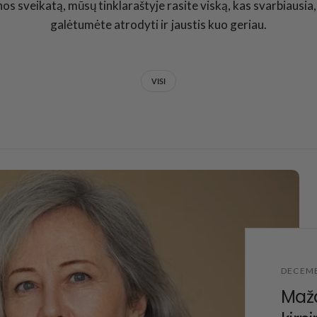
os sveikatą, mūsų tinklaraštyje rasite viską, kas svarbiausia
galėtumėte atrodyti ir jaustis kuo geriau.
VISI
DECEMB
Maža