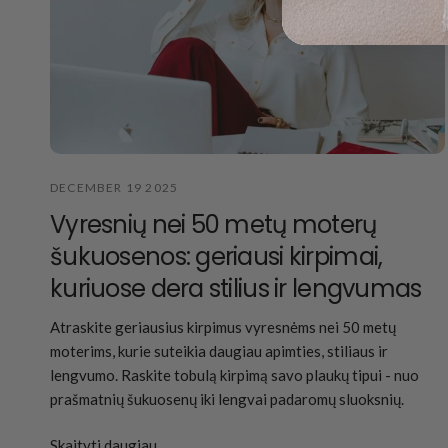
DECEMBER 19 2025
Vyresnių nei 50 metų moterų
šukuosenos: geriausi kirpimai,
kuriuose dera stilius ir lengvumas
Atraskite geriausius kirpimus vyresnėms nei 50 metų
moterims, kurie suteikia daugiau apimties, stiliaus ir
lengvumo. Raskite tobulą kirpimą savo plaukų tipui - nuo
prašmatnių šukuosenų iki lengvai padaromų sluoksnių.
Skaityti daugiau