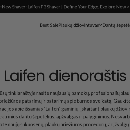
✨New Shaver: Laifen P3 Shaver | Define Your Edge. Explore Now >
Best Sale
Plaukų džiovintuvas
Dantų šepetėl
Laifen dienoraštis
sų tinklaraštyje rasite naujausių pamokų, profesionalių pla
priežiūros patarimų ir patarimų apie burnos sveikatą. Gaukit
acijos apie išsamias "Laifen" gaminių, įskaitant plaukų džiov
lektrinius dantų šepetėlius, apžvalgas ir palyginimus. Nesvarb
ote naujų šukuosenų, plaukų priežiūros procedūrų, ar įžvalgų