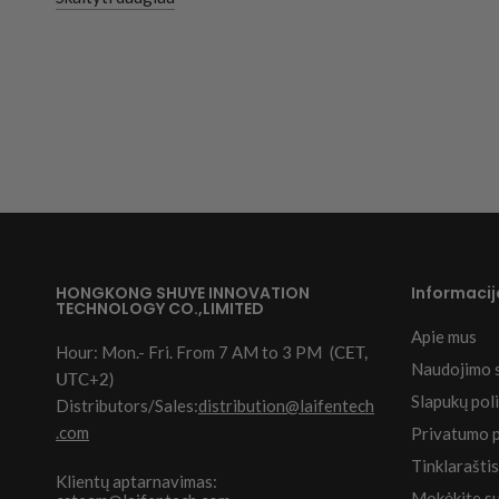
HONGKONG SHUYE INNOVATION
Informacij
TECHNOLOGY CO.,LIMITED
Apie mus
Hour: Mon.- Fri. From 7 AM to 3 PM
(CET,
Naudojimo 
UTC+2)
Slapukų poli
Distributors/Sales:
distribution@laifentech
.com
Privatumo p
Tinklaraštis
Klientų aptarnavimas:
Mokėkite su