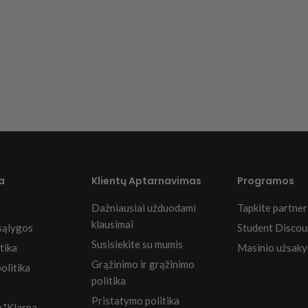
a
Klientų Aptarnavimas
Programos
Dažniausiai užduodami
Tapkite partner
klausimai
sąlygos
Student Discou
Susisiekite su mumis
tika
Masinio užsaky
Grąžinimo ir grąžinimo
olitika
politika
Pristatymo politika
 "Klarna