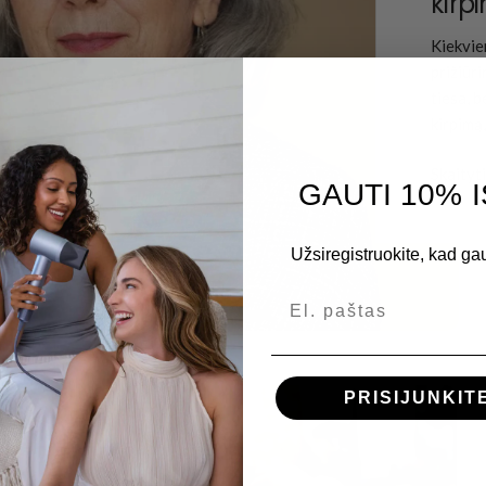
kirp
Kiekvie
prižiūr
tiesa, b
kirpimą,.
Skaityt
GAUTI 10% 
Užsiregistruokite, kad ga
El. paštas
PRISIJUNKIT