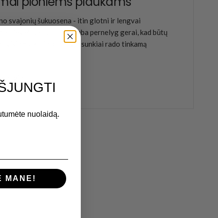
imai ploniems plaukams
no svajonių šukuosena - itin glotni ir lengvai
ima, tiesa? Galbūt tai skamba pernelyg gerai, kad būtų
et visiems, kurie praeityje sunkiai rado tinkamą
..
i daugiau
IŠJUNGTI
utumėte nuolaidą.
E MANE!