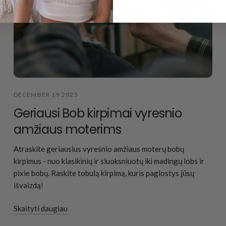
DECEMBER 19 2025
Geriausi Bob kirpimai vyresnio
amžiaus moterims
Atraskite geriausius vyresnio amžiaus moterų bobų
kirpimus - nuo klasikinių ir sluoksniuotų iki madingų lobs ir
pixie bobų. Raskite tobulą kirpimą, kuris paglostys jūsų
išvaizdą!
Skaityti daugiau