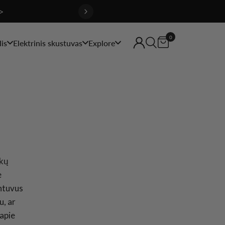
>
0
is
Elektrinis skustuvas
Explore
ukų
e
intuvus
u, ar
 apie