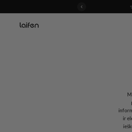
 gentle for everyone>>
Mū
inform
ir e
iešk