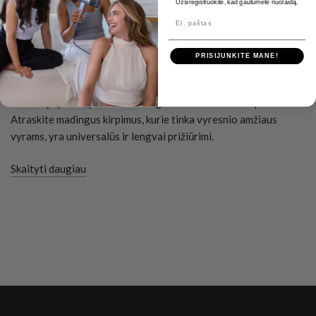
Užsiregistruokite, kad gautumėte nuolaidą.
Geriausi trumpi kirpimai vyresniems
El. paštas
nei 50 metų vyrams: stilingas ir
modernus žilų plaukų stilius
PRISIJUNKITE MANE!
Susipažinkite su geriausiais trumpais kirpimais vyresniems nei
50 metų vyrams, įskaitant stilingus variantus žiliems plaukams.
Atraskite madingus kirpimus, kurie tinka vyresnio amžiaus
vyrams, yra universalūs ir lengvai prižiūrimi.
Skaityti daugiau