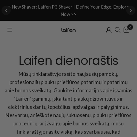
d
✨New Shaver: Laifen P3 Shaver | Define Your Edge. Explore
Now >>
0
Laifen dienoraštis
Mūsų tinklaraštyje rasite naujausių pamokų,
profesionalių plaukų priežiūros patarimų ir patarimų
apie burnos sveikatą. Gaukite informacijos apie išsamias
"Laifen" gaminių, įskaitant plaukų džiovintuvus ir
elektrinius dantų šepetėlius, apžvalgas ir palyginimus.
Nesvarbu, ar ieškote naujų šukuosenų, plaukų priežiūros
procedūrų, ar įžvalgų apie burnos sveikatą, mūsų
tinklaraštyje rasite viską, kas svarbiausia, kad