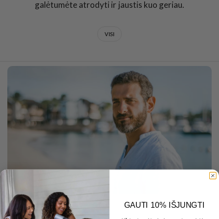
galėtumėte atrodyti ir jaustis kuo geriau.
VISI
GAUTI 10% IŠJUNGTI
DECEMBER 19 2025