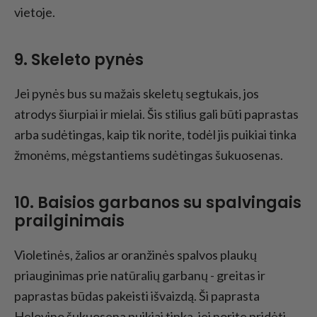
vietoje.
9. Skeleto pynės
Jei pynės bus su mažais skeletų segtukais, jos
atrodys šiurpiai ir mielai. Šis stilius gali būti paprastas
arba sudėtingas, kaip tik norite, todėl jis puikiai tinka
žmonėms, mėgstantiems sudėtingas šukuosenas.
10. Baisios garbanos su spalvingais
prailginimais
Violetinės, žalios ar oranžinės spalvos plaukų
priauginimas prie natūralių garbanų - greitas ir
paprastas būdas pakeisti išvaizdą. Ši paprasta
Helovino šukuosena puikiai tinka, jei norite pridėti