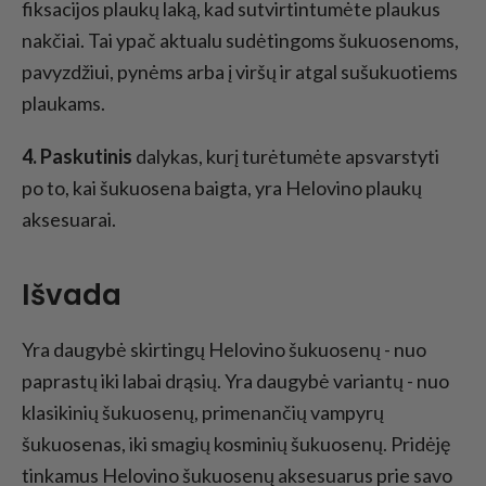
fiksacijos plaukų laką, kad sutvirtintumėte plaukus
nakčiai. Tai ypač aktualu sudėtingoms šukuosenoms,
pavyzdžiui, pynėms arba į viršų ir atgal sušukuotiems
plaukams.
4. Paskutinis
dalykas, kurį turėtumėte apsvarstyti
po to, kai šukuosena baigta, yra Helovino plaukų
aksesuarai.
Išvada
Yra daugybė skirtingų Helovino šukuosenų - nuo
paprastų iki labai drąsių. Yra daugybė variantų - nuo
klasikinių šukuosenų, primenančių vampyrų
šukuosenas, iki smagių kosminių šukuosenų. Pridėję
tinkamus Helovino šukuosenų aksesuarus prie savo