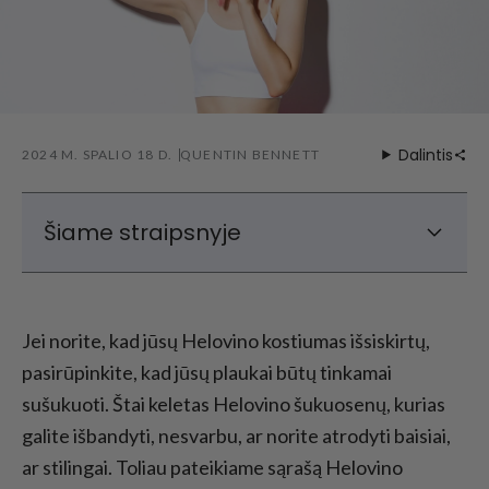
Dalintis
2024 M. SPALIO 18 D.
QUENTIN BENNETT
Šiame straipsnyje
10 geriausių Helovino šukuosenų idėjų
Lengvos Helovino šukuosenos greitam
Jei norite, kad jūsų Helovino kostiumas išsiskirtų,
pasikeitimui
pasirūpinkite, kad jūsų plaukai būtų tinkamai
Helovino plaukų aksesuarai išvaizdai užbaigti
sušukuoti. Štai keletas Helovino šukuosenų, kurias
Patarimai, kaip pasiekti tobulą Helovino
galite išbandyti, nesvarbu, ar norite atrodyti baisiai,
šukuoseną
ar stilingai. Toliau pateikiame sąrašą Helovino