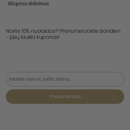
blizgesio didinimas
Norite 10% nuolaidos? Prenumeruokite šiandien
- jūsų laukia kuponas!
Niekada nepraleiskite sandorio! Prisijunkite dabar, kad
gautumėte naujienas, stiliaus patarimus ir 10 % nuolaidą
kitam užsakymui. 📩
El. paštas
Prenumeruoti