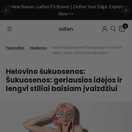
d
✨New Shaver: Laifen P3 Shaver | Define Your Edge. Explore
Now >>
0
/
/
Helovino šukuosenos: Šukuosenos: Geriausios
Pagrindinis
Naujienos
idėjos ir lengvi stiliai baisiam įvaizdžiui
Helovino šukuosenos:
Šukuosenos: geriausios idėjos ir
lengvi stiliai baisiam įvaizdžiui