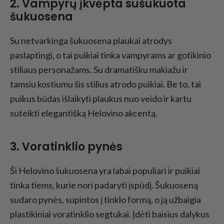
2. Vampyrų įkvėpta sušukuota
šukuosena
Su netvarkinga šukuosena plaukai atrodys
paslaptingi, o tai puikiai tinka vampyrams ar gotikinio
stiliaus personažams. Su dramatišku makiažu ir
tamsiu kostiumu šis stilius atrodo puikiai. Be to, tai
puikus būdas išlaikyti plaukus nuo veido ir kartu
suteikti elegantišką Helovino akcentą.
3. Voratinklio pynės
Ši Helovino šukuosena yra labai populiari ir puikiai
tinka tiems, kurie nori padaryti įspūdį. Šukuoseną
sudaro pynės, supintos į tinklo formą, o ją užbaigia
plastikiniai voratinklio segtukai. Įdėti baisius dalykus