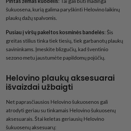
Pintas žemas kuodelis
: Tai gali būti madinga
šukuosena, kurią galima paryškinti Helovino laikinų
plaukų dažų spalvomis.
Pusiau į viršų pakeltos kosminės bandelės
: Šis
greitas stilius tinka tiek tiesių, tiek garbanotų plaukų
savininkams. Įmeskite blizgučių, kad šventinio
sezono metu jaustumėte papildomų pojūčių.
Helovino plaukų aksesuarai
išvaizdai užbaigti
Net paprasčiausios Helovino šukuosenos gali
atrodyti geriau su tinkamais Helovino šukuosenų
aksesuarais. Štai keletas geriausių Helovino
šukuosenų aksesuarų: