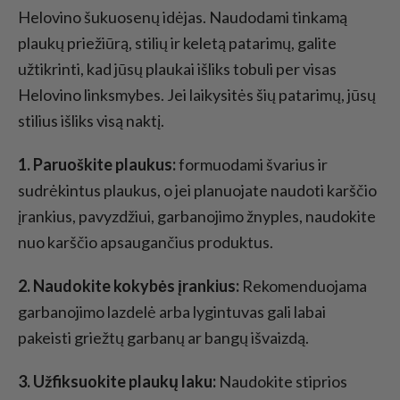
Helovino šukuosenų idėjas. Naudodami tinkamą
plaukų priežiūrą, stilių ir keletą patarimų, galite
užtikrinti, kad jūsų plaukai išliks tobuli per visas
Helovino linksmybes. Jei laikysitės šių patarimų, jūsų
stilius išliks visą naktį.
1. Paruoškite plaukus:
formuodami švarius ir
sudrėkintus plaukus, o jei planuojate naudoti karščio
įrankius, pavyzdžiui, garbanojimo žnyples, naudokite
nuo karščio apsaugančius produktus.
2. Naudokite kokybės įrankius:
Rekomenduojama
garbanojimo lazdelė arba lygintuvas gali labai
pakeisti griežtų garbanų ar bangų išvaizdą.
3. Užfiksuokite plaukų laku:
Naudokite stiprios