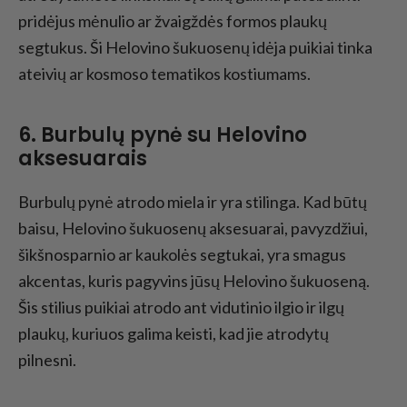
pridėjus mėnulio ar žvaigždės formos plaukų
segtukus. Ši Helovino šukuosenų idėja puikiai tinka
ateivių ar kosmoso tematikos kostiumams.
6. Burbulų pynė su Helovino
aksesuarais
Burbulų pynė atrodo miela ir yra stilinga. Kad būtų
baisu, Helovino šukuosenų aksesuarai, pavyzdžiui,
šikšnosparnio ar kaukolės segtukai, yra smagus
akcentas, kuris pagyvins jūsų Helovino šukuoseną.
Šis stilius puikiai atrodo ant vidutinio ilgio ir ilgų
plaukų, kuriuos galima keisti, kad jie atrodytų
pilnesni.