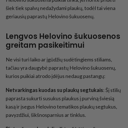
šiek tiek spalvų nedažydami plaukų, todėl tai viena
geriausių paprastų Helovino šukuosenų.
Lengvos Helovino šukuosenos
greitam pasikeitimui
Ne visi turi laiko ar įgūdžių sudėtingiems stiliams,
tačiau yra daugybė paprastų Helovino šukuosenų,
kurios puikiai atrodo įdėjus nedaug pastangų:
Netvarkingas kuodas su plaukų segtukais
: Šį stilių
paprasta sukurti susukus plaukus į purviną šviesią
kasą ir įsegus Helovino tematikos plaukų segtukus,
pavyzdžiui, šikšnosparnius ar tinklus.