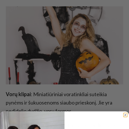
Vorų klipai
: Miniatiūriniai voratinkliai suteikia
pynėms ir šukuosenoms siaubo prieskonį. Jie yra
nedidelio dydžio, vorų formos.
Blizgučių plaukų lakas
: Tai turėtų pagardinti ypač