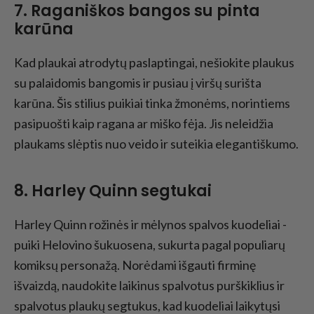
7. Raganiškos bangos su pinta
karūna
Kad plaukai atrodytų paslaptingai, nešiokite plaukus
su palaidomis bangomis ir pusiau į viršų surišta
karūna. Šis stilius puikiai tinka žmonėms, norintiems
pasipuošti kaip ragana ar miško fėja. Jis neleidžia
plaukams slėptis nuo veido ir suteikia elegantiškumo.
8. Harley Quinn segtukai
Harley Quinn rožinės ir mėlynos spalvos kuodeliai -
puiki Helovino šukuosena, sukurta pagal populiarų
komiksų personažą. Norėdami išgauti firminę
išvaizdą, naudokite laikinus spalvotus purškiklius ir
spalvotus plaukų segtukus, kad kuodeliai laikytųsi