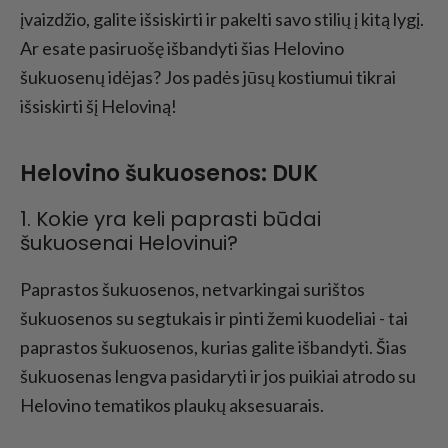
įvaizdžio, galite išsiskirti ir pakelti savo stilių į kitą lygį.
Ar esate pasiruošę išbandyti šias Helovino
šukuosenų idėjas? Jos padės jūsų kostiumui tikrai
išsiskirti šį Heloviną!
Helovino šukuosenos: DUK
1. Kokie yra keli paprasti būdai
šukuosenai Helovinui?
Paprastos šukuosenos, netvarkingai surištos
šukuosenos su segtukais ir pinti žemi kuodeliai - tai
paprastos šukuosenos, kurias galite išbandyti. Šias
šukuosenas lengva pasidaryti ir jos puikiai atrodo su
Helovino tematikos plaukų aksesuarais.