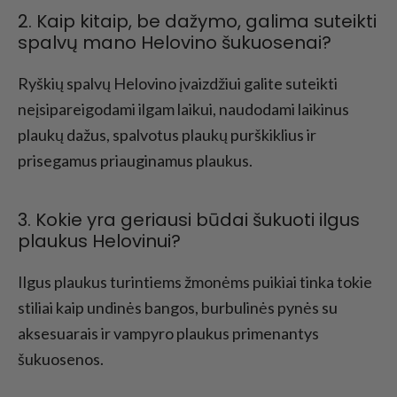
2. Kaip kitaip, be dažymo, galima suteikti
spalvų mano Helovino šukuosenai?
Ryškių spalvų Helovino įvaizdžiui galite suteikti
neįsipareigodami ilgam laikui, naudodami laikinus
plaukų dažus, spalvotus plaukų purškiklius ir
prisegamus priauginamus plaukus.
3. Kokie yra geriausi būdai šukuoti ilgus
plaukus Helovinui?
Ilgus plaukus turintiems žmonėms puikiai tinka tokie
stiliai kaip undinės bangos, burbulinės pynės su
aksesuarais ir vampyro plaukus primenantys
šukuosenos.