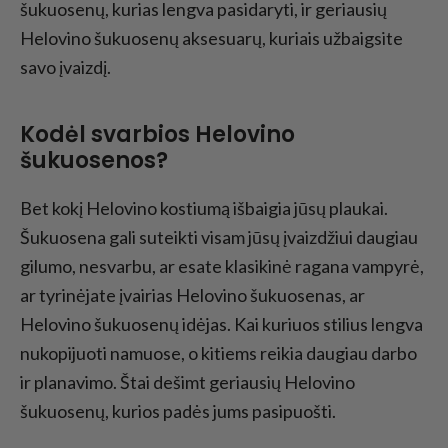
šukuosenų, kurias lengva pasidaryti, ir geriausių
Helovino šukuosenų aksesuarų, kuriais užbaigsite
savo įvaizdį.
Kodėl svarbios Helovino
šukuosenos?
Bet kokį Helovino kostiumą išbaigia jūsų plaukai.
Šukuosena gali suteikti visam jūsų įvaizdžiui daugiau
gilumo, nesvarbu, ar esate klasikinė ragana vampyrė,
ar tyrinėjate įvairias Helovino šukuosenas, ar
Helovino šukuosenų idėjas. Kai kuriuos stilius lengva
nukopijuoti namuose, o kitiems reikia daugiau darbo
ir planavimo. Štai dešimt geriausių Helovino
šukuosenų, kurios padės jums pasipuošti.