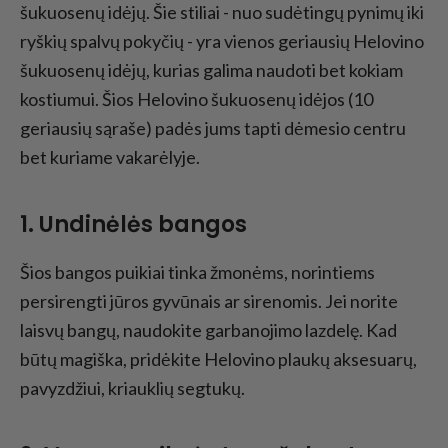
šukuosenų idėjų. Šie stiliai - nuo sudėtingų pynimų iki
ryškių spalvų pokyčių - yra vienos geriausių Helovino
šukuosenų idėjų, kurias galima naudoti bet kokiam
kostiumui. Šios Helovino šukuosenų idėjos (10
geriausių sąraše) padės jums tapti dėmesio centru
bet kuriame vakarėlyje.
1. Undinėlės bangos
Šios bangos puikiai tinka žmonėms, norintiems
persirengti jūros gyvūnais ar sirenomis. Jei norite
laisvų bangų, naudokite garbanojimo lazdelę. Kad
būtų magiška, pridėkite Helovino plaukų aksesuarų,
pavyzdžiui, kriauklių segtukų.