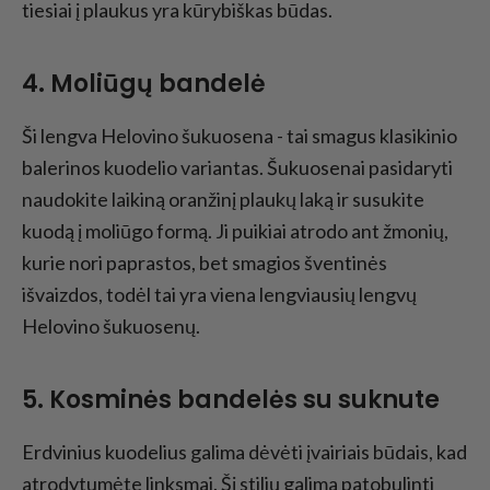
tiesiai į plaukus yra kūrybiškas būdas.
4. Moliūgų bandelė
Ši lengva Helovino šukuosena - tai smagus klasikinio
balerinos kuodelio variantas. Šukuosenai pasidaryti
naudokite laikiną oranžinį plaukų laką ir susukite
kuodą į moliūgo formą. Ji puikiai atrodo ant žmonių,
kurie nori paprastos, bet smagios šventinės
išvaizdos, todėl tai yra viena lengviausių lengvų
Helovino šukuosenų.
5. Kosminės bandelės su suknute
Erdvinius kuodelius galima dėvėti įvairiais būdais, kad
atrodytumėte linksmai. Šį stilių galima patobulinti