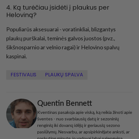
4. Ką turėčiau įsidėti į plaukus per
Heloviną?
Populiarūs aksesuarai - voratinkliai, blizgantys
plaukų purškalai, teminės galvos juostos (pvz.,
šikšnosparnio ar velnio ragai) ir Helovino spalvų
kaspinai.
FESTIVALIS
PLAUKŲ SPALVA
Quentin Bennett
Kventinas pasakoja apie viską, ką reikia žinoti apie
šventes - nuo svarbiausių datų ir sezoninių
renginių iki dovanų idėjų ir geriausių sezono
pasiūlymų. Nesvarbu, ar apsipirkinėjate anksti, ar
paskutinę minutę, jo vadovai labai palengvina