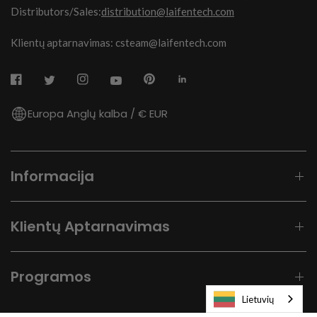
Distributors/Sales:
distribution@laifentech.com
Klientų aptarnavimas: csteam@laifentech.com
Europa Anglų kalba / € EUR
Informacija
Klientų Aptarnavimas
Programos
Lietuvių