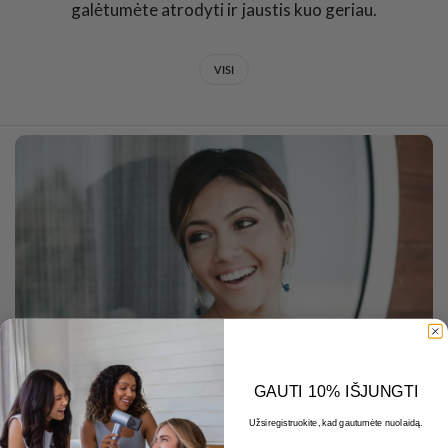
galėtumėte atrodyti ir jaustis kuo geriau.
VISI
GAUTI 10% IŠJUNGTI
Užsiregistruokite, kad gautumėte nuolaidą.
DECEMBER 22 2025
El. paštas