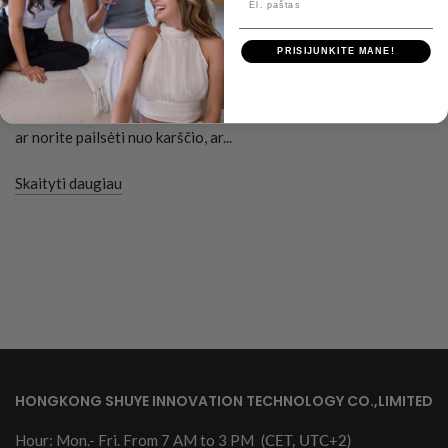
Kaip išdžiovinti plaukus oru,
nesvarbu, kokia jų tekstūra
PRISIJUNKITE MANE!
Puikių plaukų puokštė ne visada yra raktas į nuostabius plaukus.
Kartais malonu leisti plaukams atsiskleisti natūraliai, nesvarbu,
ar norite pailsėti nuo karščio, ar...
Skaityti daugiau
HONGKONG SHUYE INNOVATION TECHNOLOGY CO.,LIMITED
Hour: Mon.- Fri. From 7 AM to 3 PM
(CET, UTC+2)