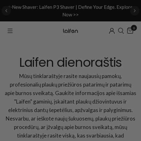
d
✨New Shaver: Laifen P3 Shaver | Define Your Edge. Explore
Now >>
0
Laifen dienoraštis
Mūsų tinklaraštyje rasite naujausių pamokų,
profesionalių plaukų priežiūros patarimų ir patarimų
apie burnos sveikatą. Gaukite informacijos apie išsamias
"Laifen" gaminių, įskaitant plaukų džiovintuvus ir
elektrinius dantų šepetėlius, apžvalgas ir palyginimus.
Nesvarbu, ar ieškote naujų šukuosenų, plaukų priežiūros
procedūrų, ar įžvalgų apie burnos sveikatą, mūsų
tinklaraštyje rasite viską, kas svarbiausia, kad