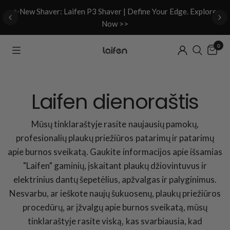
d
✨New Shaver: Laifen P3 Shaver | Define Your Edge. Explore
Now >>
0
Laifen dienoraštis
Mūsų tinklaraštyje rasite naujausių pamokų,
profesionalių plaukų priežiūros patarimų ir patarimų
apie burnos sveikatą. Gaukite informacijos apie išsamias
"Laifen" gaminių, įskaitant plaukų džiovintuvus ir
elektrinius dantų šepetėlius, apžvalgas ir palyginimus.
Nesvarbu, ar ieškote naujų šukuosenų, plaukų priežiūros
procedūrų, ar įžvalgų apie burnos sveikatą, mūsų
tinklaraštyje rasite viską, kas svarbiausia, kad