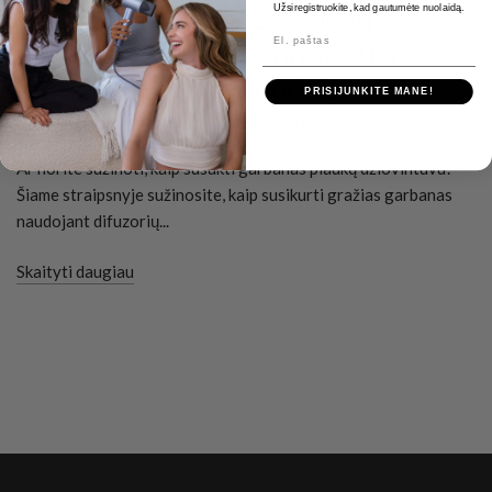
Užsiregistruokite, kad gautumėte nuolaidą.
Plaukų garbanojimas plaukų
El. paštas
džiovintuvu: Šukuosena: tobulų
garbanų kūrimas naudojant
PRISIJUNKITE MANE!
difuzorių ir apvalų šepetį
Ar norite sužinoti, kaip susukti garbanas plaukų džiovintuvu?
Šiame straipsnyje sužinosite, kaip susikurti gražias garbanas
naudojant difuzorių...
Skaityti daugiau