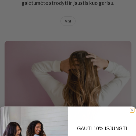
galėtumėte atrodyti ir jaustis kuo geriau.
VISI
GAUTI 10% IŠJUNGTI
JANUARY 13 2026