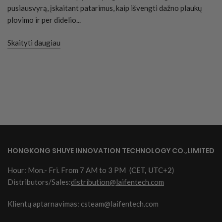
pusiausvyrą, įskaitant patarimus, kaip išvengti dažno plaukų
plovimo ir per didelio...
Skaityti daugiau
HONGKONG SHUYE INNOVATION TECHNOLOGY CO.,LIMITED
Hour: Mon.- Fri. From 7 AM to 3 PM
(CET, UTC+2)
Distributors/Sales:
distribution@laifentech.com
Klientų aptarnavimas: csteam@laifentech.com