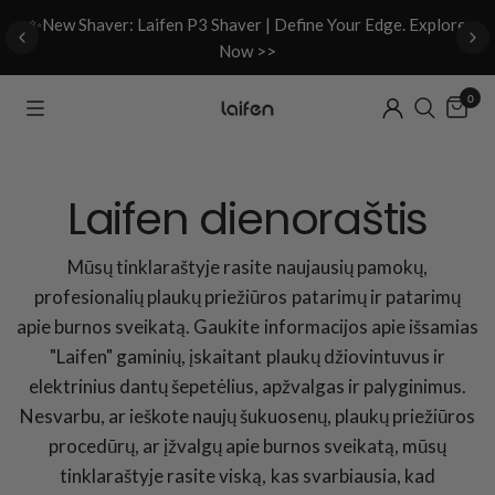
d
✨New Shaver: Laifen P3 Shaver | Define Your Edge. Explore
Now >>
0
Laifen dienoraštis
Mūsų tinklaraštyje rasite naujausių pamokų,
profesionalių plaukų priežiūros patarimų ir patarimų
apie burnos sveikatą. Gaukite informacijos apie išsamias
"Laifen" gaminių, įskaitant plaukų džiovintuvus ir
elektrinius dantų šepetėlius, apžvalgas ir palyginimus.
Nesvarbu, ar ieškote naujų šukuosenų, plaukų priežiūros
procedūrų, ar įžvalgų apie burnos sveikatą, mūsų
tinklaraštyje rasite viską, kas svarbiausia, kad