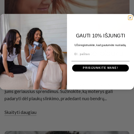
GAUTI 10% IŠJUNGTI
DECEMBER 22 2025
Užsiregistruokite, kad gautumėte nuolaidą.
Ką moterys turėtų daryti dėl plaukų
El. paštas
slinkimo? Priežastys ir efektyvus
PRISIJUNKITE MANE!
gydymas
Ar jums įdomu: Ką daryti su moterų plaukų slinkimu? Surinkome
jums geriausius sprendimus. Sužinokite, ką moterys gali
padaryti dėl plaukų slinkimo, pradedant nuo bendrų...
Skaityti daugiau