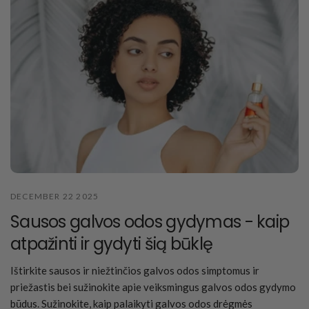
DECEMBER 22 2025
Sausos galvos odos gydymas - kaip
atpažinti ir gydyti šią būklę
Ištirkite sausos ir niežtinčios galvos odos simptomus ir
priežastis bei sužinokite apie veiksmingus galvos odos gydymo
būdus. Sužinokite, kaip palaikyti galvos odos drėgmės