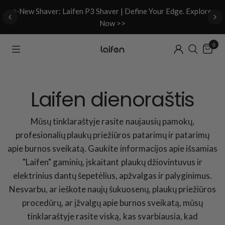
d
✨New Shaver: Laifen P3 Shaver | Define Your Edge. Explore
Now >>
0
Laifen dienoraštis
Mūsų tinklaraštyje rasite naujausių pamokų,
profesionalių plaukų priežiūros patarimų ir patarimų
apie burnos sveikatą. Gaukite informacijos apie išsamias
"Laifen" gaminių, įskaitant plaukų džiovintuvus ir
elektrinius dantų šepetėlius, apžvalgas ir palyginimus.
Nesvarbu, ar ieškote naujų šukuosenų, plaukų priežiūros
procedūrų, ar įžvalgų apie burnos sveikatą, mūsų
tinklaraštyje rasite viską, kas svarbiausia, kad