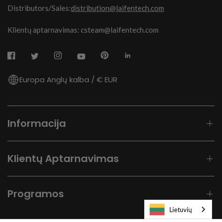
Distributors/Sales:
distribution@laifentech.com
Klientų aptarnavimas: csteam@laifentech.com
Europa Anglų kalba / € EUR
Informacija
Klientų Aptarnavimas
Programos
Lietuvių