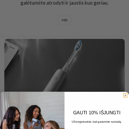
galėtumėte atrodyti ir jaustis kuo geriau.
VISI
GAUTI 10% IŠJUNGTI
Užsiregistruokite, kad gautumėte nuolaidą.
MARCH 13 2026
El. paštas