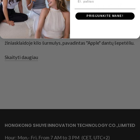
The Laifen Wave Pro: The Apple of
Electric Toothbrushes?
PRISIJUNKITE MANE!
Jei "Apple" sukurtų dantų šepetėlį...Nuo tada, kai buvo
pristatytas elektrinis dantų šepetėlis "Laifen Wave", socialinėje
žiniasklaidoje kilo šurmulys, pavadintas "Apple" dantų šepetėliu.
Skaityti daugiau
HONGKONG SHUYE INNOVATION TECHNOLOGY CO.,LIMITED
Hour: Mon.- Fri. From 7 AM to 3 PM
(CET, UTC+2)