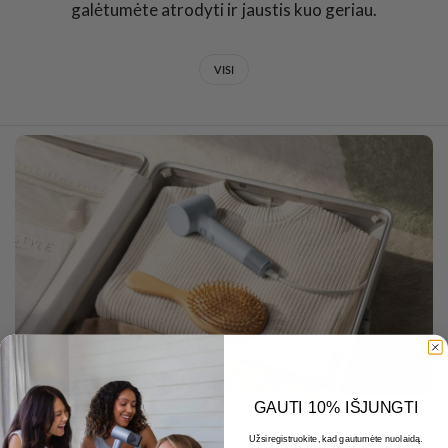
galėtumėte atrodyti ir jaustis kuo geriau.
VISI
GAUTI 10% IŠJUNGTI
JANUARY 13 2026
Užsiregistruokite, kad gautumėte nuolaidą.