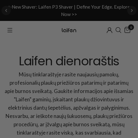
d
✨New Shaver: Laifen P3 Shaver | Define Your Edge. Explore
Now >>
0
Laifen dienoraštis
Mūsų tinklaraštyje rasite naujausių pamokų,
profesionalių plaukų priežiūros patarimų ir patarimų
apie burnos sveikatą. Gaukite informacijos apie išsamias
"Laifen" gaminių, įskaitant plaukų džiovintuvus ir
elektrinius dantų šepetėlius, apžvalgas ir palyginimus.
Nesvarbu, ar ieškote naujų šukuosenų, plaukų priežiūros
procedūrų, ar įžvalgų apie burnos sveikatą, mūsų
tinklaraštyje rasite viską, kas svarbiausia, kad