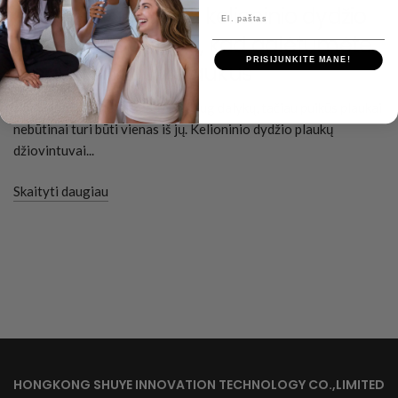
Kaip rasti geriausią kelioninio dydžio
El. paštas
plaukų džiovintuvą, kad galėtumėte
PRISIJUNKITE MANE!
lengvai stilizuoti plaukus
Keliaujant gali tekti paaukoti daug dalykų, tačiau puikūs plaukai
nebūtinai turi būti vienas iš jų. Kelioninio dydžio plaukų
džiovintuvai...
Skaityti daugiau
HONGKONG SHUYE INNOVATION TECHNOLOGY CO.,LIMITED