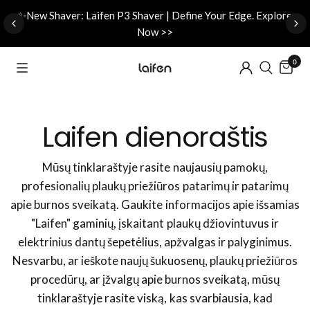
d
✨New Shaver: Laifen P3 Shaver | Define Your Edge. Explore
Now >>
0
Laifen dienoraštis
Mūsų tinklaraštyje rasite naujausių pamokų,
profesionalių plaukų priežiūros patarimų ir patarimų
apie burnos sveikatą. Gaukite informacijos apie išsamias
"Laifen" gaminių, įskaitant plaukų džiovintuvus ir
elektrinius dantų šepetėlius, apžvalgas ir palyginimus.
Nesvarbu, ar ieškote naujų šukuosenų, plaukų priežiūros
procedūrų, ar įžvalgų apie burnos sveikatą, mūsų
tinklaraštyje rasite viską, kas svarbiausia, kad