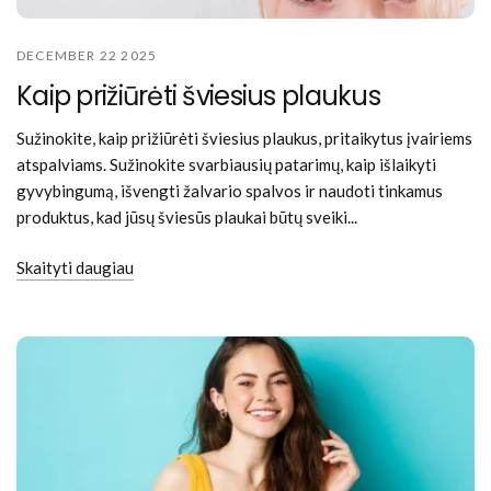
DECEMBER 22 2025
Kaip prižiūrėti šviesius plaukus
Sužinokite, kaip prižiūrėti šviesius plaukus, pritaikytus įvairiems
atspalviams. Sužinokite svarbiausių patarimų, kaip išlaikyti
gyvybingumą, išvengti žalvario spalvos ir naudoti tinkamus
produktus, kad jūsų šviesūs plaukai būtų sveiki...
Skaityti daugiau