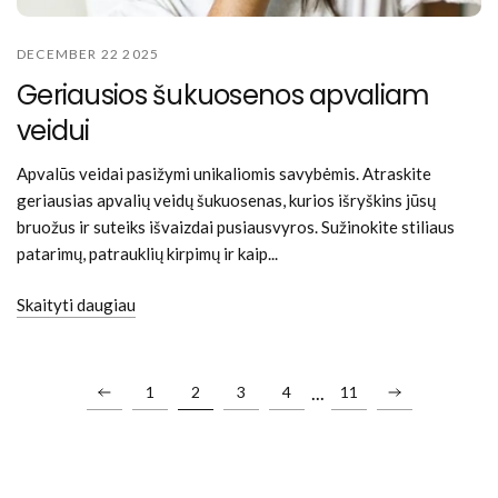
DECEMBER 22 2025
Geriausios šukuosenos apvaliam
veidui
Apvalūs veidai pasižymi unikaliomis savybėmis. Atraskite
geriausias apvalių veidų šukuosenas, kurios išryškins jūsų
bruožus ir suteiks išvaizdai pusiausvyros. Sužinokite stiliaus
patarimų, patrauklių kirpimų ir kaip...
Skaityti daugiau
...
1
2
3
4
11