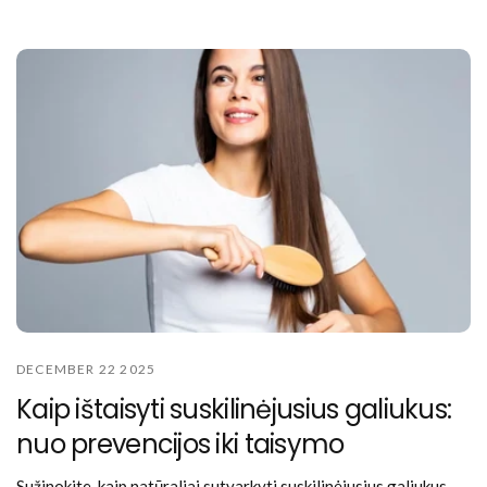
DECEMBER 22 2025
Kaip ištaisyti suskilinėjusius galiukus:
nuo prevencijos iki taisymo
Sužinokite, kaip natūraliai sutvarkyti suskilinėjusius galiukus,