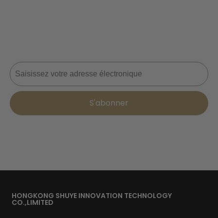
Ne manquez jamais une affaire ! Rejoignez-nous dès
maintenant pour recevoir des mises à jour, des conseils
de style et 10 % de réduction sur votre prochaine
commande. 📩
Courriel
S'abonner
HONGKONG SHUYE INNOVATION TECHNOLOGY
CO.,LIMITED