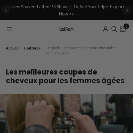
d
✨New Shaver: Laifen P3 Shaver | Define Your Edge. Explore
Now >>
0
/
/
Les meilleures coupes de cheveux bob pour les
Accueil
Coiffures
femmes âgées
Les meilleures coupes de
cheveux pour les femmes âgées