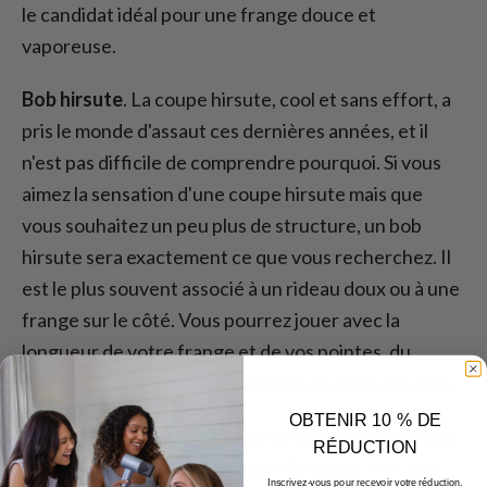
le candidat idéal pour une frange douce et
vaporeuse.
Bob hirsute
. La coupe hirsute, cool et sans effort, a
pris le monde d'assaut ces dernières années, et il
n'est pas difficile de comprendre pourquoi. Si vous
aimez la sensation d'une coupe hirsute mais que
vous souhaitez un peu plus de structure, un bob
hirsute sera exactement ce que vous recherchez. Il
est le plus souvent associé à un rideau doux ou à une
frange sur le côté. Vous pourrez jouer avec la
longueur de votre frange et de vos pointes, du
menton à la clavicule ou n'importe où entre les deux.
OBTENIR 10 % DE
Coupe rase
. Si vous préférez un look plus net et plus
RÉDUCTION
élégant, optez pour une coupe classique avec une
Inscrivez-vous pour recevoir votre réduction.