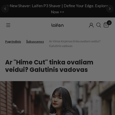
d
✨New Shaver: Laifen P3 Shaver | Define Your Edge. Explore
Now >>
0
/
/
Ar Hime kirpimas tinka ovaliam veidui?
Pagrindinis
Šukuosenos
Galutinis vadovas
Ar "Hime Cut" tinka ovaliam
veidui? Galutinis vadovas