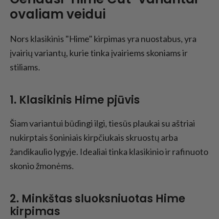
ovaliam veidui
Nors klasikinis "Hime" kirpimas yra nuostabus, yra
įvairių variantų, kurie tinka įvairiems skoniams ir
stiliams.
1. Klasikinis Hime pjūvis
Šiam variantui būdingi ilgi, tiesūs plaukai su aštriai
nukirptais šoniniais kirpčiukais skruostų arba
žandikaulio lygyje. Idealiai tinka klasikinio ir rafinuoto
skonio žmonėms.
2. Minkštas sluoksniuotas Hime
kirpimas