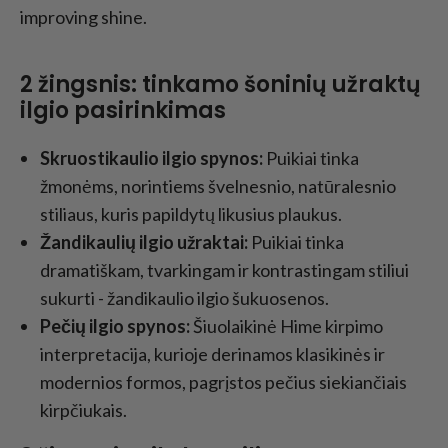
improving shine.
2 žingsnis: tinkamo šoninių užraktų
ilgio pasirinkimas
Skruostikaulio ilgio spynos:
Puikiai tinka
žmonėms, norintiems švelnesnio, natūralesnio
stiliaus, kuris papildytų likusius plaukus.
Žandikaulių ilgio užraktai:
Puikiai tinka
dramatiškam, tvarkingam ir kontrastingam stiliui
sukurti - žandikaulio ilgio šukuosenos.
Pečių ilgio spynos:
Šiuolaikinė Hime kirpimo
interpretacija, kurioje derinamos klasikinės ir
modernios formos, pagrįstos pečius siekiančiais
kirpčiukais.