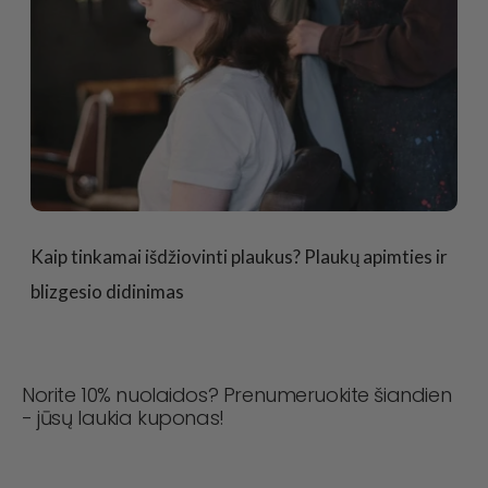
Kaip tinkamai išdžiovinti plaukus? Plaukų apimties ir
blizgesio didinimas
Norite 10% nuolaidos? Prenumeruokite šiandien
- jūsų laukia kuponas!
Niekada nepraleiskite sandorio! Prisijunkite dabar, kad
gautumėte naujienas, stiliaus patarimus ir 10 % nuolaidą