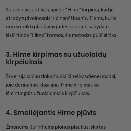
Sluoksniai subtiliai papildė "Hime" kirpimą, kad jis
atrodytų švelnesnis ir dinamiškesnis. Tiems, kurie
nori suteikti plaukams judesio, neatsisakydami
išskirtinės "Hime" formos, šis metodas puikiai tiks.
3. Hime kirpimas su užuolaidų
kirpčiukais
Ši versija labiau tinka šiuolaikinei kasdienei madai,
joje derinamas klasikinis Hime kirpimas su
išmintingais užuolaidiniais kirpčiukais.
4. Smailėjantis Hime pjūvis
Žmonėms, turintiems plonus plaukus, skirtas