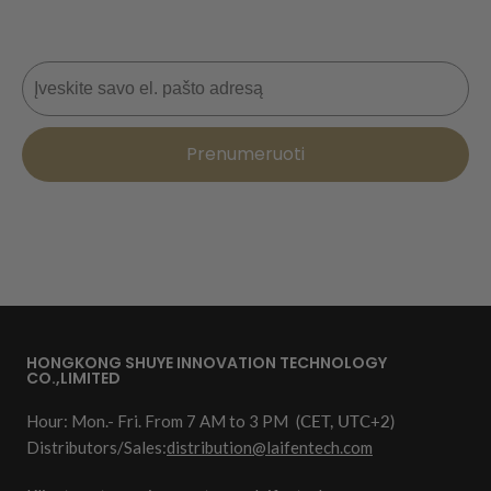
kitam užsakymui. 📩
El. paštas
Prenumeruoti
HONGKONG SHUYE INNOVATION TECHNOLOGY
CO.,LIMITED
Hour: Mon.- Fri. From 7 AM to 3 PM
(CET, UTC+2)
Distributors/Sales:
distribution@laifentech.com