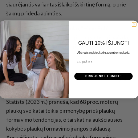
siaurėjantis variantas išlaiko išskirtinę formą, o prie
šaknų prideda apimties.
Norintiems trumpesnių plaukų, "Hime Bob"
šukuosena suteikia rafinuotą ir elegantišką išvaizdą,
GAUTI 10% IŠJUNGTI
nes sujungia "Bob" struktūrą ir "Hime" kirpimo
Užsiregistruokite, kad gautumėte nuolaidą.
grakštumą.
El. paštas
Autentiška plaukų tendencijų
PRISIJUNKITE MANE!
statistika
Statista (2023 m.) praneša, kad 68 proc. moterų
plaukų sveikatai teikia pirmenybę prieš plaukų
formavimo tendencijas, o tai skatina aukščiausios
kokybės plaukų formavimo įrangos paklausą.
Apskaičiuota, kad pasaulinė plaukų formavimo