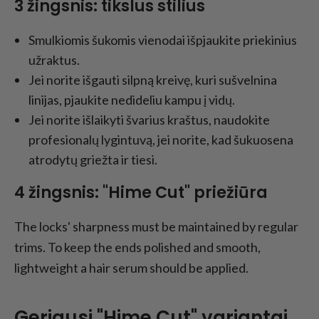
3 žingsnis: tikslus stilius
Smulkiomis šukomis vienodai išpjaukite priekinius
užraktus.
Jei norite išgauti silpną kreivę, kuri sušvelnina
linijas, pjaukite nedideliu kampu į vidų.
Jei norite išlaikyti švarius kraštus, naudokite
profesionalų lygintuvą, jei norite, kad šukuosena
atrodytų griežta ir tiesi.
4 žingsnis: "Hime Cut" priežiūra
The locks' sharpness must be maintained by regular
trims. To keep the ends polished and smooth,
lightweight a hair serum should be applied.
Geriausi "Hime Cut" variantai