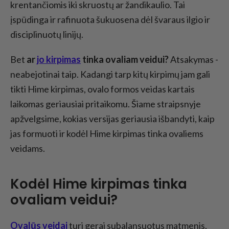
krentančiomis iki skruostų ar žandikaulio. Tai
įspūdinga ir rafinuota šukuosena dėl švaraus ilgio ir
disciplinuotų linijų.
Bet
ar
jo kirpimas
tinka ovaliam veidui?
Atsakymas -
neabejotinai taip. Kadangi tarp kitų kirpimų jam gali
tikti Hime kirpimas, ovalo formos veidas kartais
laikomas geriausiai pritaikomu. Šiame straipsnyje
apžvelgsime, kokias versijas geriausia išbandyti, kaip
jas formuoti ir kodėl Hime kirpimas tinka ovaliems
veidams.
Kodėl Hime kirpimas tinka
ovaliam veidui?
Ovalūs veidai
turi gerai subalansuotus matmenis,