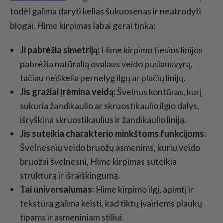
todėl galima daryti kelias šukuosenas ir neatrodyti
blogai. Hime kirpimas labai gerai tinka:
Ji pabrėžia simetriją:
Hime kirpimo tiesios linijos
pabrėžia natūralią ovalaus veido pusiausvyrą,
tačiau neiškelia pernelyg ilgų ar plačių linijų.
Jis gražiai įrėmina veidą:
Švelnus kontūras, kurį
sukuria žandikaulio ar skruostikaulio ilgio dalys,
išryškina skruostikaulius ir žandikaulio liniją.
Jis suteikia charakterio minkštoms funkcijoms:
Švelnesnių veido bruožų asmenims, kurių veido
bruožai švelnesni, Hime kirpimas suteikia
struktūrą ir išraiškingumą.
Tai universalumas:
Hime kirpimo ilgį, apimtį ir
tekstūrą galima keisti, kad tiktų įvairiems plaukų
tipams ir asmeniniam stiliui.