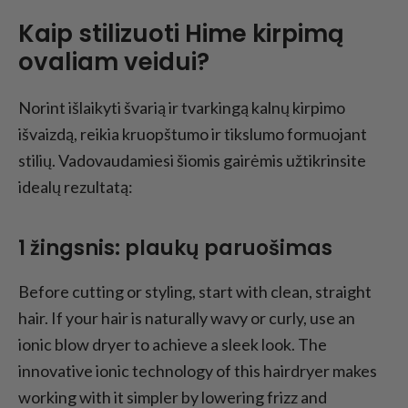
Kaip stilizuoti Hime kirpimą
ovaliam veidui?
Norint išlaikyti švarią ir tvarkingą kalnų kirpimo
išvaizdą, reikia kruopštumo ir tikslumo formuojant
stilių. Vadovaudamiesi šiomis gairėmis užtikrinsite
idealų rezultatą:
1 žingsnis: plaukų paruošimas
Before cutting or styling, start with clean, straight
hair. If your hair is naturally wavy or curly, use an
ionic blow dryer to achieve a sleek look. The
innovative ionic technology of this hairdryer makes
working with it simpler by lowering frizz and