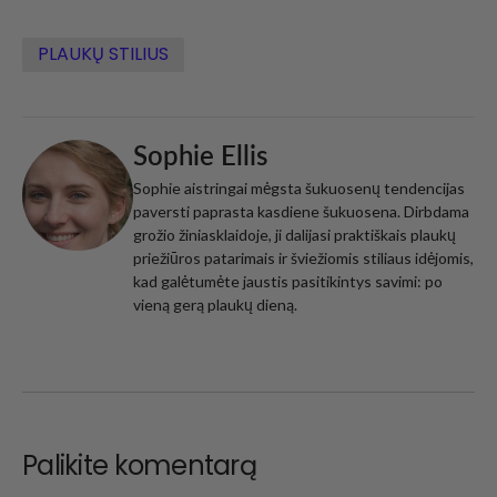
PLAUKŲ STILIUS
Sophie Ellis
Sophie aistringai mėgsta šukuosenų tendencijas
paversti paprasta kasdiene šukuosena. Dirbdama
grožio žiniasklaidoje, ji dalijasi praktiškais plaukų
priežiūros patarimais ir šviežiomis stiliaus idėjomis,
kad galėtumėte jaustis pasitikintys savimi: po
vieną gerą plaukų dieną.
Palikite komentarą