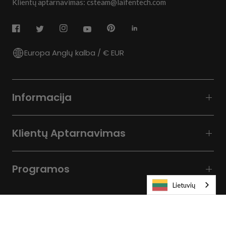
Klientų aptarnavimas: csteam@laifentech.com
Europa Anglų kalba / € EUR
Informacija
Klientų Aptarnavimas
Programos
Lietuvių
© 2026
Laifen-EU.
All rights reserved.