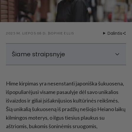
Dalintis
2025 M. LIEPOS 08 D.
SOPHIE ELLIS
Šiame straipsnyje
Kodėl Hime kirpimas tinka ovaliam veidui?
Kaip stilizuoti Hime kirpimą ovaliam veidui?
Hime kirpimas yra nesenstanti japoniška šukuosena,
Geriausi "Hime Cut" variantai ovaliam veidui
išpopuliarėjusi visame pasaulyje dėl savo unikalios
Autentiška plaukų tendencijų statistika
išvaizdos ir giliai įsišaknijusios kultūrinės reikšmės.
Išvada
Šią unikalią šukuoseną iš pradžių nešiojo Heiano laikų
kilmingos moterys, o ilgus tiesius plaukus su
aštriomis, bukomis šoninėmis sruogomis,