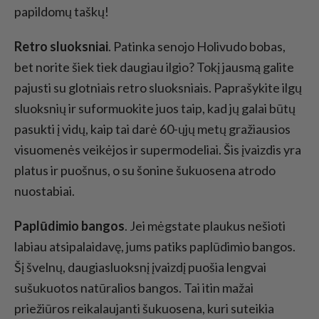
papildomų taškų!
Retro sluoksniai
. Patinka senojo Holivudo bobas,
bet norite šiek tiek daugiau ilgio? Tokį jausmą galite
pajusti su glotniais retro sluoksniais. Paprašykite ilgų
sluoksnių ir suformuokite juos taip, kad jų galai būtų
pasukti į vidų, kaip tai darė 60-ųjų metų gražiausios
visuomenės veikėjos ir supermodeliai. Šis įvaizdis yra
platus ir puošnus, o su šonine šukuosena atrodo
nuostabiai.
Paplūdimio bangos
. Jei mėgstate plaukus nešioti
labiau atsipalaidavę, jums patiks paplūdimio bangos.
Šį švelnų, daugiasluoksnį įvaizdį puošia lengvai
sušukuotos natūralios bangos. Tai itin mažai
priežiūros reikalaujanti šukuosena, kuri suteikia