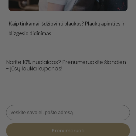
Kaip tinkamai išdžiovinti plaukus? Plaukų apimties ir
blizgesio didinimas
Norite 10% nuolaidos? Prenumeruokite šiandien
- jūsų laukia kuponas!
Niekada nepraleiskite sandorio! Prisijunkite dabar, kad
gautumėte naujienas, stiliaus patarimus ir 10 % nuolaidą
kitam užsakymui. 📩
El. paštas
Prenumeruoti