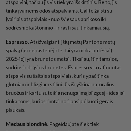
atspalviai, tačiau jis vis tiek yra išskirtinis. Be to, jis
tinka įvairiems odos atspalviams. Galite žaisti su
įvairiais atspalviais - nuo šviesaus abrikoso iki
sodresnio kaštoninio - ir rasti sau tinkamiausią.
Espresso
. Atsižvelgiant į šių metų Pantone metų
spalvą (jei nepastebėjote, tai yra moka putėsiai),
2025-ieji yra brunetės metai. Tiksliau, itin tamsios,
sodrios ir drąsios brunetės. Espresso yra rafinuotas
atspalvis su šaltais atspalviais, kuris ypač tinka
glotniam ir blizgiam stiliui. Jis išryškina natūralius
bruožus ir kartu suteikia nenugalimą blizgesį - idealiai
tinka toms, kurios rimtai nori pasipuikuoti gerais
plaukais.
Medaus blondinė
. Pageidaujate šiek tiek