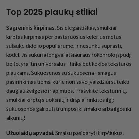
Top 2025 plaukų stiliai
Šagreninis kirpimas
. Šis elegantiškas, smulkiai
kirptas kirpimas per pastaruosius kelerius metus
sulaukė didelio populiarumo, ir nesunku suprasti,
kodėl. Jis sukuria lengvai atšiauraus rokenrolo įspūdį,
be to, yra itin universalus - tinka bet kokios tekstūros
plaukams. Šukuosenos su šukuosena - smagus
pasirinkimas tiems, kurie nori savo įvaizdžiui suteikti
daugiau žvilgesio ir apimties. Prašykite tekstūrinių,
smulkiai kirptų sluoksnių ir drąsiai rinkitės ilgį;
šukuosenos gali būti trumpos iki smakro arba ilgos iki
alkūnių!
Užuolaidų apvadai
. Smalsu pasidaryti kirpčiukus,