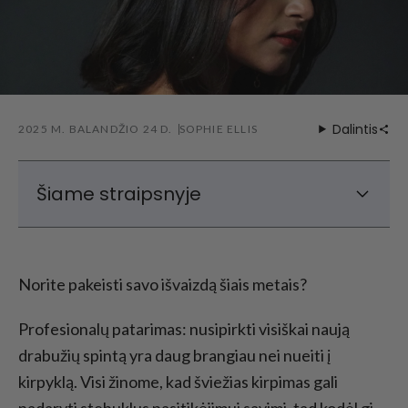
Dalintis
2025 M. BALANDŽIO 24 D.
SOPHIE ELLIS
Šiame straipsnyje
Top 2025 plaukų stiliai
Top 2025 plaukų spalvos tendencijos
Norite pakeisti savo išvaizdą šiais metais?
Išvada - 2025 m. svarbiausios plaukų
tendencijos
Profesionalų patarimas: nusipirkti visiškai naują
drabužių spintą yra daug brangiau nei nueiti į
kirpyklą. Visi žinome, kad šviežias kirpimas gali
padaryti stebuklus pasitikėjimui savimi, tad kodėl gi