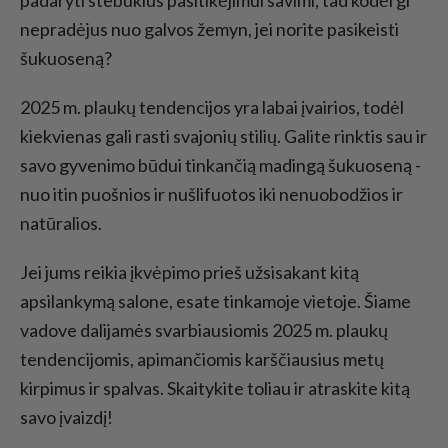
nepradėjus nuo galvos žemyn, jei norite pasikeisti
šukuoseną?
2025 m. plaukų tendencijos yra labai įvairios, todėl
kiekvienas gali rasti svajonių stilių. Galite rinktis sau ir
savo gyvenimo būdui tinkančią madingą šukuoseną -
nuo itin puošnios ir nušlifuotos iki nenuobodžios ir
natūralios.
Jei jums reikia įkvėpimo prieš užsisakant kitą
apsilankymą salone, esate tinkamoje vietoje. Šiame
vadove dalijamės svarbiausiomis 2025 m. plaukų
tendencijomis, apimančiomis karščiausius metų
kirpimus ir spalvas. Skaitykite toliau ir atraskite kitą
savo įvaizdį!