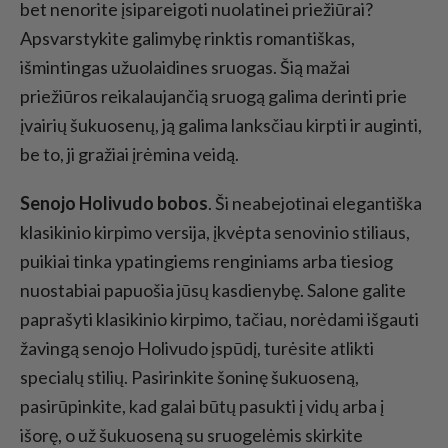
bet nenorite įsipareigoti nuolatinei priežiūrai?
Apsvarstykite galimybę rinktis romantiškas,
išmintingas užuolaidines sruogas. Šią mažai
priežiūros reikalaujančią sruogą galima derinti prie
įvairių šukuosenų, ją galima lanksčiau kirpti ir auginti,
be to, ji gražiai įrėmina veidą.
Senojo Holivudo bobos
. Ši neabejotinai elegantiška
klasikinio kirpimo versija, įkvėpta senovinio stiliaus,
puikiai tinka ypatingiems renginiams arba tiesiog
nuostabiai papuošia jūsų kasdienybę. Salone galite
paprašyti klasikinio kirpimo, tačiau, norėdami išgauti
žavingą senojo Holivudo įspūdį, turėsite atlikti
specialų stilių. Pasirinkite šoninę šukuoseną,
pasirūpinkite, kad galai būtų pasukti į vidų arba į
išorę, o už šukuoseną su sruogelėmis skirkite