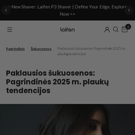
d
✨New Shaver: Laifen P3 Shaver | Define Your Edge. Explore
Now >>
0
/
/
Paklausios šukuosenos: Pagrindinės 2025 m.
Pagrindinis
Šukuosenos
plaukų tendencijos
Paklausios šukuosenos:
Pagrindinės 2025 m. plaukų
tendencijos