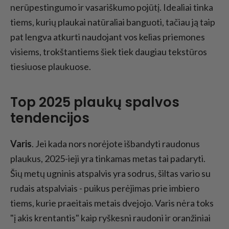
nerūpestingumo ir vasariškumo pojūtį. Idealiai tinka
tiems, kurių plaukai natūraliai banguoti, tačiau ją taip
pat lengva atkurti naudojant vos kelias priemones
visiems, trokštantiems šiek tiek daugiau tekstūros
tiesiuose plaukuose.
Top 2025 plaukų spalvos
tendencijos
Varis
. Jei kada nors norėjote išbandyti raudonus
plaukus, 2025-ieji yra tinkamas metas tai padaryti.
Šių metų ugninis atspalvis yra sodrus, šiltas vario su
rudais atspalviais - puikus perėjimas prie imbiero
tiems, kurie praeitais metais dvejojo. Varis nėra toks
"į akis krentantis" kaip ryškesni raudoni ir oranžiniai