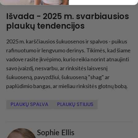
Išvada - 2025 m. svarbiausios
plaukų tendencijos
2025 m. karščiausios šukuosenos ir spalvos - puikus
rafinuotumo ir lengvumo derinys. Tikimės, kad šiame
vadove rasite įkvėpimo, kurio reikia norint atnaujinti
savo įvaizdį, nesvarbu, ar rinksitės laisvesnį
šukuoseną, pavyzdžiui, šukuoseną "shag" ar
paplūdimio bangas, ar mieliau rinksitės glotnų bobą.
PLAUKŲ SPALVA
PLAUKŲ STILIUS
Sophie Ellis