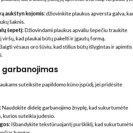
vą aukštyn kojomis:
džiovinkite plaukus apversta galva, ka
ukų šaknis.
lų šepetį:
Džiovindami plaukus apvaliu šepečiu traukite
 viršų, kad plaukai būtų pakelti ir įgautų formą.
Baigti vėsaus oro šūviu, kad stilius būtų išlygintas ir apimtis
i.
s garbanojimas
aukams suteiksite papildomo kūno įspūdį, jei pridėsite
:
Naudokite didelę garbanojimo žnyplę, kad sukurtumėte
 kurios suteikia judesio.
ngos:
Išbandykite tekstūruojantį purškiklį, kad sukurtumėt
ančias bangas.