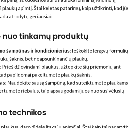
 plaukų apimtį. Štai keletas patarimų, kaip užtikrinti, kad jū
isada atrodytų geriausiai:
te nuo tinkamų produktų
mo šampūnas ir kondicionierius:
Ieškokite lengvų formulių
laukų šaknis, bet neapsunkinančių plaukų.
:
Prieš džiovindami plaukus, užtepkite šių priemonių ant
kad papildomai pakeltumėte plaukų šaknis.
as:
Naudokite sausą šampūną, kad suteiktumėte plaukams
ertumėte riebalus, taip apsaugodami juos nuo susivėlusių
imo technikos
 plaukus, daro didelę įtaką jų apimčiai. Štai kaip tai padaryti