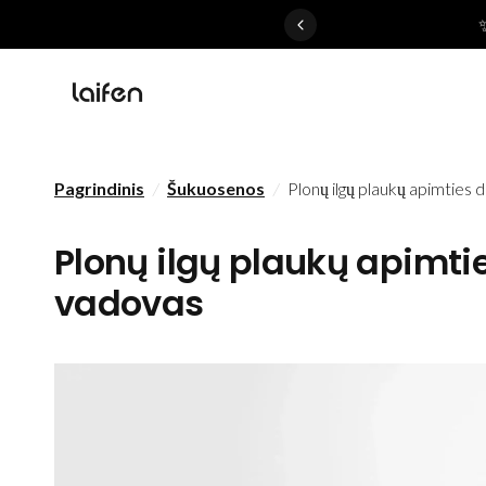
 gentle for everyone>>
Pagrindinis
/
Šukuosenos
/
Plonų ilgų plaukų apimties 
Plonų ilgų plaukų apimti
vadovas