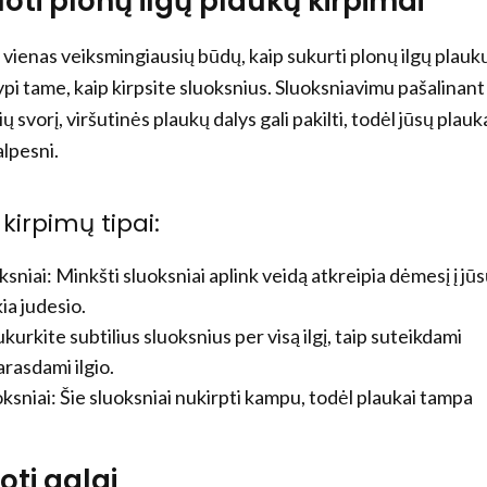
uoti plonų ilgų plaukų kirpimai
 vienas veiksmingiausių būdų, kaip sukurti plonų ilgų plauk
lypi tame, kaip kirpsite sluoksnius. Sluoksniavimu pašalinant
ų svorį, viršutinės plaukų dalys gali pakilti, todėl jūsų plauk
alpesni.
kirpimų tipai:
sniai: Minkšti sluoksniai aplink veidą atkreipia dėmesį į jū
ia judesio.
Sukurkite subtilius sluoksnius per visą ilgį, taip suteikdami
arasdami ilgio.
ksniai: Šie sluoksniai nukirpti kampu, todėl plaukai tampa
oti galai