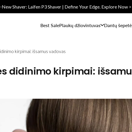
✨New Shaver: Laifen P3 Shaver | Define Your Edge. Explore Now >
Best Sale
Plaukų džiovintuvas
Dantų šepetėl
didinimo kirpimai: išsamus vadovas
es didinimo kirpimai: išsam