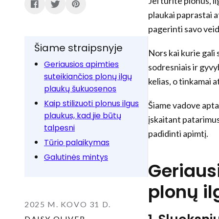
Jei turite plonus, i
plaukai paprastai a
pagerinti savo veido
Šiame straipsnyje
Nors kai kurie gali
Geriausios apimties
sodresniais ir gyvy
suteikiančios plonų ilgų
kelias, o tinkamai a
plaukų šukuosenos
Kaip stilizuoti plonus ilgus
Šiame vadove aptari
plaukus, kad jie būtų
įskaitant patarimus
talpesni
padidinti apimtį.
Tūrio palaikymas
Galutinės mintys
Geriaus
plonų i
2025 M. KOVO 31 D.
DAISY OLIVER