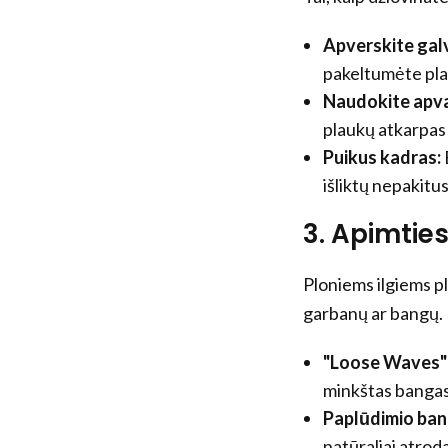
Apverskite gal
pakeltumėte pla
Naudokite apva
plaukų atkarpas į
Puikus kadras:
išliktų nepakitus
3. Apimtie
Ploniems ilgiems pl
garbanų ar bangų.
"Loose Waves"
minkštas bangas,
Paplūdimio ba
natūraliai atrod