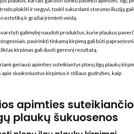
lgus plaukus, kartais gali būti sunku pasiekti apimties. Ilgi, pl
trodo plokšti ir negyvi, todėl sukurdami storumo iliuziją gal
 estetiką ir gražiai įrėminti veidą.
 svarstyti galimybę naudoti produktus, kurie plaukus paverč
bingesniais, pasirinkti tinkamą kirpimą gali būti paprastesni
tliktas kirpimas gali duoti geresnį rezultatą.
ami geriausi apimties suteikiantys plonų ilgų plaukų kirpim
 apie sluoksniuotus kirpimus ir stiliaus gudrybes, kaip
ios apimties suteikianči
lgų plaukų šukuosenos