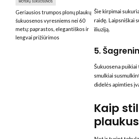
MOTERŲ ŠUKUOSENOS
Šie kirpimai sukuri
Geriausios trumpos plonų plaukų
raidę. Laipsniškai s
šukuosenos vyresniems nei 60
metų: paprastos, elegantiškos ir
iliuziją.
lengvai prižiūrimos
5. Šagrenin
Šukuosena puikiai t
smulkiai susmulkint
didelės apimties įva
Kaip sti
plaukus,
Net ir turint tobul