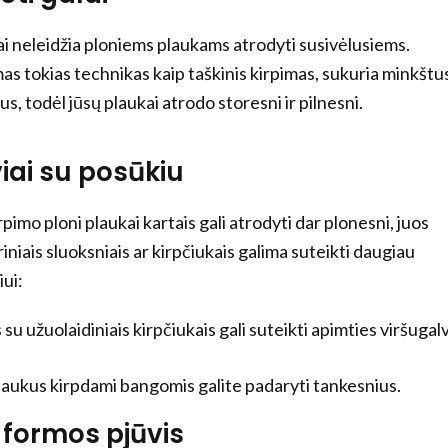
ai neleidžia ploniems plaukams atrodyti susivėlusiems.
as tokias technikas kaip taškinis kirpimas, sukuria minkštu
s, todėl jūsų plaukai atrodo storesni ir pilnesni.
viai su posūkiu
pimo ploni plaukai kartais gali atrodyti dar plonesni, juos
iniais sluoksniais ar kirpčiukais galima suteikti daugiau
ui:
su užuolaidiniais kirpčiukais gali suteikti apimties viršugal
plaukus kirpdami bangomis galite padaryti tankesnius.
 formos pjūvis