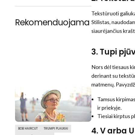
Tekstūruoti galiuk
Rekomenduojama
Stilistas, naudodam
siaurėjančius kraštu
3. Tupi pjū
Nors dėl tiesaus kir
derinant su tekstūr
matmenų. Pavyzdži
Tamsus kirpimas 
ir priekyje.
Tiesiai kirptus 
4. V arba U
BOB HAIRCUT
TRUMPI PLAUKAI