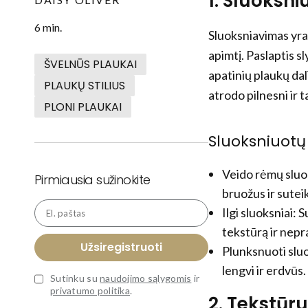
1. Sluoksni
6 min.
Sluoksniavimas yra
apimtį. Paslaptis s
ŠVELNŪS PLAUKAI
apatinių plaukų dali
PLAUKŲ STILIUS
atrodo pilnesni ir t
PLONI PLAUKAI
Sluoksniuotų 
Veido rėmų sluok
Pirmiausia sužinokite
bruožus ir suteik
Ilgi sluoksniai: 
El. paštas
tekstūrą ir nepr
Užsiregistruoti
Plunksnuoti sluo
lengvi ir erdvūs.
Sutinku su
naudojimo sąlygomis
ir
privatumo politika
.
2. Tekstūru