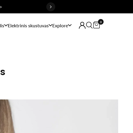
>
0
is
Elektrinis skustuvas
Explore
us