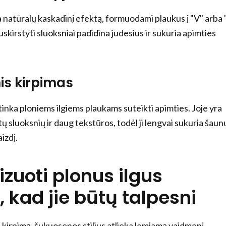
a natūralų kaskadinį efektą, formuodami plaukus į "V" arba 
uskirstyti sluoksniai padidina judesius ir sukuria apimties
is kirpimas
inka ploniems ilgiems plaukams suteikti apimties. Joje yra
ų sluoksnių ir daug tekstūros, todėl ji lengvai sukuria šaun
izdį.
lizuoti plonus ilgus
 kad jie būtų talpesni
ą kirpimą, šukuosenos stilius atlieka lemiamą vaidmenį