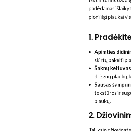
padėdamas išlaikyti
ploni ilgi plaukai v
1. Pradėki
Apimties didini
skirtų pakelti p
Šaknų keltuvas
drėgnų plaukų, 
Sausas šampūn
tekstūros ir sug
plaukų.
2. Džiovin
Tai, kaip džiovinate