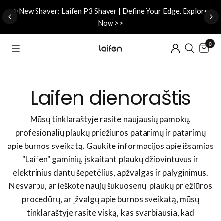
d
✨New Shaver: Laifen P3 Shaver | Define Your Edge. Explore
Now >>
0
Laifen dienoraštis
Mūsų tinklaraštyje rasite naujausių pamokų,
profesionalių plaukų priežiūros patarimų ir patarimų
apie burnos sveikatą. Gaukite informacijos apie išsamias
"Laifen" gaminių, įskaitant plaukų džiovintuvus ir
elektrinius dantų šepetėlius, apžvalgas ir palyginimus.
Nesvarbu, ar ieškote naujų šukuosenų, plaukų priežiūros
procedūrų, ar įžvalgų apie burnos sveikatą, mūsų
tinklaraštyje rasite viską, kas svarbiausia, kad