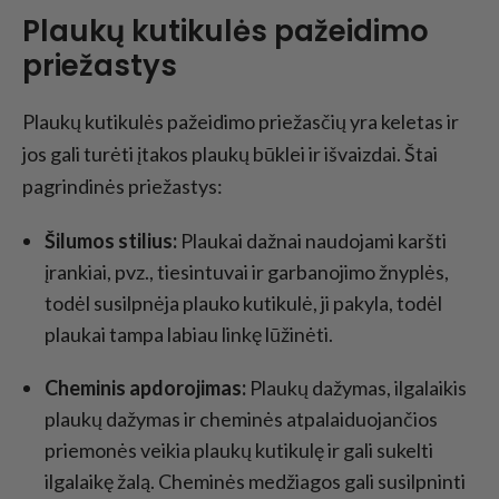
Plaukų kutikulės pažeidimo
priežastys
Plaukų kutikulės pažeidimo priežasčių yra keletas ir
jos gali turėti įtakos plaukų būklei ir išvaizdai. Štai
pagrindinės priežastys:
Šilumos stilius:
Plaukai dažnai naudojami karšti
įrankiai, pvz., tiesintuvai ir garbanojimo žnyplės,
todėl susilpnėja plauko kutikulė, ji pakyla, todėl
plaukai tampa labiau linkę lūžinėti.
Cheminis apdorojimas:
Plaukų dažymas, ilgalaikis
plaukų dažymas ir cheminės atpalaiduojančios
priemonės veikia plaukų kutikulę ir gali sukelti
ilgalaikę žalą. Cheminės medžiagos gali susilpninti