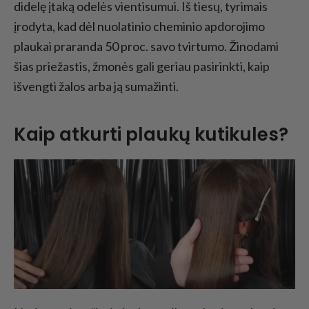
didelę įtaką odelės vientisumui. Iš tiesų, tyrimais
įrodyta, kad dėl nuolatinio cheminio apdorojimo
plaukai praranda 50 proc. savo tvirtumo. Žinodami
šias priežastis, žmonės gali geriau pasirinkti, kaip
išvengti žalos arba ją sumažinti.
Kaip atkurti plaukų kutikules?