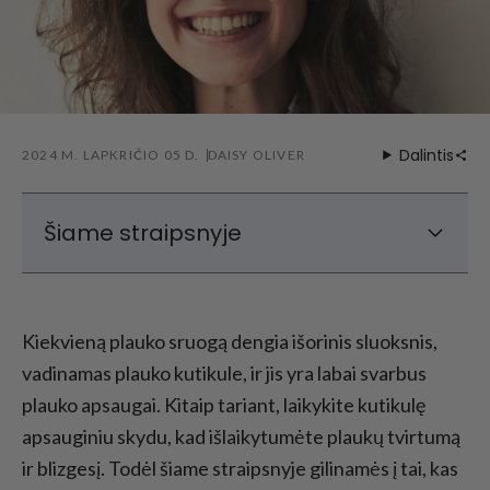
Dalintis
2024 M. LAPKRIČIO 05 D.
DAISY OLIVER
Šiame straipsnyje
Kas yra plaukų kutikulė?
Plaukų kutikulės struktūra
Kiekvieną plauko sruogą dengia išorinis sluoksnis,
Plaukų kutikulės pažeidimo priežastys
vadinamas plauko kutikule, ir jis yra labai svarbus
Kaip atkurti plaukų kutikules?
plauko apsaugai. Kitaip tariant, laikykite kutikulę
apsauginiu skydu, kad išlaikytumėte plaukų tvirtumą
ir blizgesį. Todėl šiame straipsnyje gilinamės į tai, kas