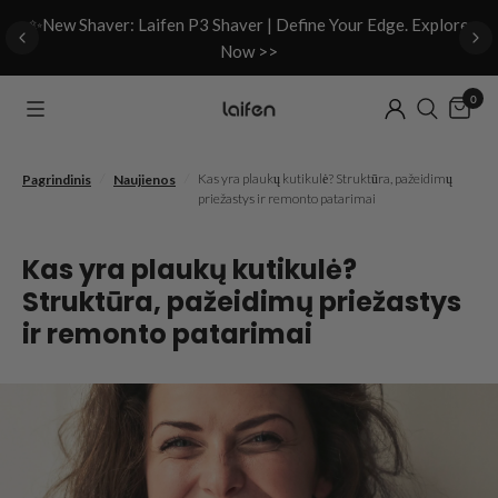
d
✨New Shaver: Laifen P3 Shaver | Define Your Edge. Explore
Now >>
0
/
/
Kas yra plaukų kutikulė? Struktūra, pažeidimų
Pagrindinis
Naujienos
priežastys ir remonto patarimai
Kas yra plaukų kutikulė?
Struktūra, pažeidimų priežastys
ir remonto patarimai