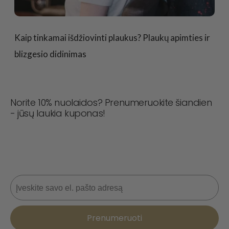
Kaip tinkamai išdžiovinti plaukus? Plaukų apimties ir
blizgesio didinimas
Norite 10% nuolaidos? Prenumeruokite šiandien
- jūsų laukia kuponas!
Niekada nepraleiskite sandorio! Prisijunkite dabar, kad
gautumėte naujienas, stiliaus patarimus ir 10 % nuolaidą
kitam užsakymui. 📩
El. paštas
Prenumeruoti