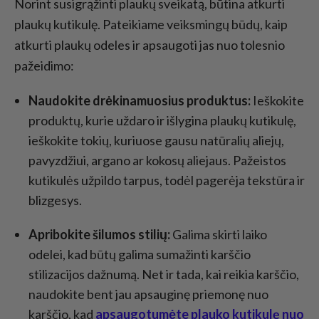
Norint susigrąžinti plaukų sveikatą, būtina atkurti
plaukų kutikulę. Pateikiame veiksmingų būdų, kaip
atkurti plaukų odeles ir apsaugoti jas nuo tolesnio
pažeidimo:
Naudokite drėkinamuosius produktus:
Ieškokite
produktų, kurie uždaro ir išlygina plaukų kutikulę,
ieškokite tokių, kuriuose gausu natūralių aliejų,
pavyzdžiui, argano ar kokosų aliejaus. Pažeistos
kutikulės užpildo tarpus, todėl pagerėja tekstūra ir
blizgesys.
Apribokite šilumos stilių:
Galima skirti laiko
odelei, kad būtų galima sumažinti karščio
stilizacijos dažnumą. Net ir tada, kai reikia karščio,
naudokite bent jau apsauginę priemonę nuo
karščio, kad
apsaugotumėte plauko kutikulę nuo