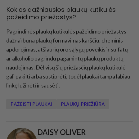
Kokios dažniausios plaukų kutikulės
pažeidimo priežastys?
Pagrindinės plaukų kutikulės pažeidimo priežastys
dažnai būna plaukų formavimas karščiu, cheminis
apdorojimas, atšiaurių oro sąlygų poveikis ir sulfatų
ar alkoholio pagrindu pagamintų plaukų produktų
naudojimas. Dėl visų šių priežasčių plaukų kutikulė
gali pakilti arba sustiprėti, todėl plaukai tampa labiau
linkę lūžinėti ir sausėti.
PAŽEISTI PLAUKAI
PLAUKŲ PRIEŽIŪRA
DAISY OLIVER