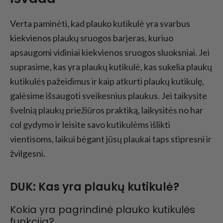
Verta paminėti, kad plauko kutikulė yra svarbus
kiekvienos plaukų sruogos barjeras, kuriuo
apsaugomi vidiniai kiekvienos sruogos sluoksniai. Jei
suprasime, kas yra plaukų kutikulė, kas sukelia plaukų
kutikulės pažeidimus ir kaip atkurti plaukų kutikulę,
galėsime išsaugoti sveikesnius plaukus. Jei taikysite
švelnią plaukų priežiūros praktiką, laikysitės no har
col gydymo ir leisite savo kutikulėms išlikti
vientisoms, laikui bėgant jūsų plaukai taps stipresni ir
žvilgesni.
DUK: Kas yra plaukų kutikulė?
Kokia yra pagrindinė plauko kutikulės
funkcija?