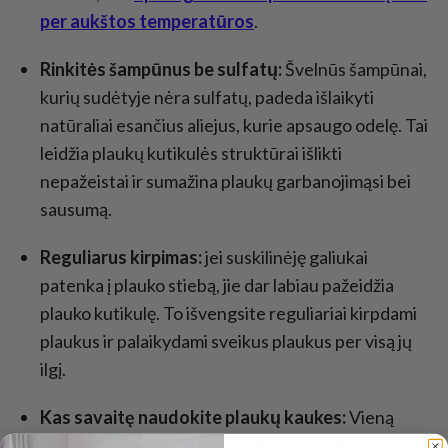
per aukštos temperatūros
.
Rinkitės šampūnus be sulfatų:
Švelnūs šampūnai,
kurių sudėtyje nėra sulfatų, padeda išlaikyti
natūraliai esančius aliejus, kurie apsaugo odelę. Tai
leidžia plaukų kutikulės struktūrai išlikti
nepažeistai ir sumažina plaukų garbanojimąsi bei
sausumą.
Reguliarus kirpimas:
jei suskilinėję galiukai
patenka į plauko stiebą, jie dar labiau pažeidžia
plauko kutikulę. To išvengsite reguliariai kirpdami
plaukus ir palaikydami sveikus plaukus per visą jų
ilgį.
Kas savaitę naudokite plaukų kaukes:
Vieną
savaitę giliai kondicionuojanti kaukė gali patekti į