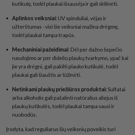
kutikulę, todėl plaukai išsausėja ir gali skilinėti.
Aplinkos veiksniai:
UV spinduliai, vėjas ir
užterštumas - visi šie veiksniai mažina drėgmę,
todėl plaukai tampa trapūs.
Mechaniniai pažeidimai:
Dėl per dažno šepečio
naudojimo ar per didelio plaukų tvarkymo, ypač kai
jie yra drėgni, gali pakilti plauko kutikulė, todėl
plaukai gali šiauštis ar lūžinėti.
Netinkami plaukų priežiūros produktai:
Sulfatai
arba alkoholis gali pašalinti natūralius aliejus iš
plaukų kutikulės, todėl plaukai tampa sausi ir
nuobodūs.
Įrodyta, kad reguliarus šių veiksnių poveikis turi