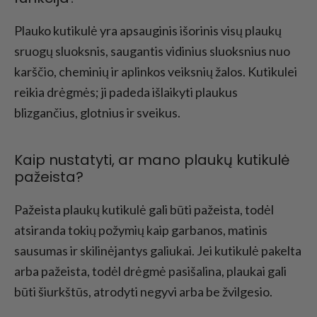
Plauko kutikulė yra apsauginis išorinis visų plaukų
sruogų sluoksnis, saugantis vidinius sluoksnius nuo
karščio, cheminių ir aplinkos veiksnių žalos. Kutikulei
reikia drėgmės; ji padeda išlaikyti plaukus
blizgančius, glotnius ir sveikus.
Kaip nustatyti, ar mano plaukų kutikulė
pažeista?
Pažeista plaukų kutikulė gali būti pažeista, todėl
atsiranda tokių požymių kaip garbanos, matinis
sausumas ir skilinėjantys galiukai. Jei kutikulė pakelta
arba pažeista, todėl drėgmė pasišalina, plaukai gali
būti šiurkštūs, atrodyti negyvi arba be žvilgesio.