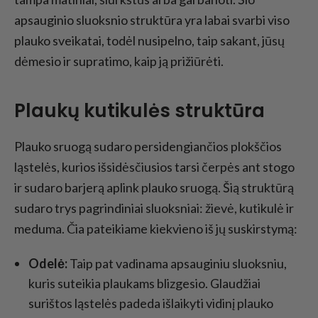
apsauginio sluoksnio struktūra yra labai svarbi viso
plauko sveikatai, todėl nusipelno, taip sakant, jūsų
dėmesio ir supratimo, kaip ją prižiūrėti.
Plaukų kutikulės struktūra
Plauko sruogą sudaro persidengiančios plokščios
ląstelės, kurios išsidėsčiusios tarsi čerpės ant stogo
ir sudaro barjerą aplink plauko sruogą. Šią struktūrą
sudaro trys pagrindiniai sluoksniai: žievė, kutikulė ir
meduma. Čia pateikiame kiekvieno iš jų suskirstymą:
Odelė:
Taip pat vadinama apsauginiu sluoksniu,
kuris suteikia plaukams blizgesio. Glaudžiai
surištos ląstelės padeda išlaikyti vidinį plauko