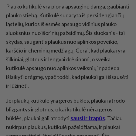
Plauko kutikulė yra plona apsauginė danga, gaubianti
plauko stiebą. Kutikulė sudaryta iš persidengiančių
ląstelių, kurios iš esmės apsaugo vidinius plauko
sluoksnius nuo išorinių pažeidimų. Šis sluoksnis - tai
skydas, saugantis plaukus nuo aplinkos poveikio,
karščio ir cheminių medžiagų. Gerai, kad plaukai yra
šilkiniai, glotnūs ir lengvai drėkinami, o sveika
kutikulė apsaugo nuo aplinkos veiksnių ir padeda
išlaikyti drėgmę, ypač todėl, kad plaukai gali išsausėti
ir lūžinėti.
Jei plaukų kutikulė yra geros būklės, plaukai atrodo
blizgantys ir glotnūs, o kai kutikulė nėra geros
būklės, plaukai gali atrodyti
sausi ir trapūs
. Tačiau
nukirpus plaukus, kutikulė pažeidžiama, ir plaukai
tampa matiniai, šiurkštūs arba garbanoti. Šio