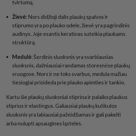
tvirtumą.
Žievė:
Nors didžioji dalis plaukų spalvos ir
stiprumo yra po plauko odele, žievė yra pagrindinis
audinys. Joje esantis keratinas suteikia plaukams
struktūrą.
Medulė:
Šerdinis sluoksnis yra svarbiausias
sluoksnis, dažniausiai randamas storesnėse plaukų
sruogose. Nors ir ne toks svarbus, medula mažiau
tiesiogiai prisideda prie plauko apimties ir tankio.
Kartu šie plaukų sluoksniai stiprina ir palaiko plaukus
stiprius ir elastingus. Galiausiai plaukų kutikulos
sluoksnis yra labiausiai pažeidžiamas ir gali pakelti
arba nulupti apsaugines ląsteles.