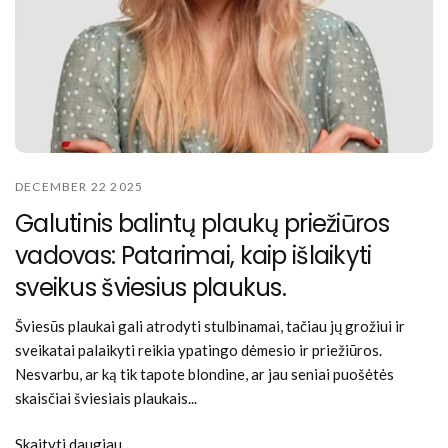
DECEMBER 22 2025
Galutinis balintų plaukų priežiūros
vadovas: Patarimai, kaip išlaikyti
sveikus šviesius plaukus.
Šviesūs plaukai gali atrodyti stulbinamai, tačiau jų grožiui ir
sveikatai palaikyti reikia ypatingo dėmesio ir priežiūros.
Nesvarbu, ar ką tik tapote blondine, ar jau seniai puošėtės
skaisčiai šviesiais plaukais...
Skaityti daugiau