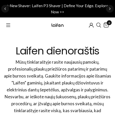
d
✨New Shaver: Laifen P3 Shaver | Define Your Edge. Explore
Now >>
0
Laifen dienoraštis
Mūsų tinklaraštyje rasite naujausių pamokų,
profesionalių plaukų priežiūros patarimų ir patarimų
apie burnos sveikatą. Gaukite informacijos apie išsamias
"Laifen" gaminių, įskaitant plaukų džiovintuvus ir
elektrinius dantų šepetėlius, apžvalgas ir palyginimus.
Nesvarbu, ar ieškote naujų šukuosenų, plaukų priežiūros
procedūrų, ar įžvalgų apie burnos sveikatą, mūsų
tinklaraštyje rasite viską, kas svarbiausia, kad