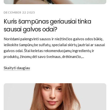
DECEMBER 22 2025
Kuris šampūnas geriausiai tinka
sausai galvos odai?
Norėdami palengvinti sausos ir niežtinčios galvos odos būklę,
ieškokite šampūnų be sulfatų, specialiai skirtų jautriai ar sausai
galvos odai. Štai keletas rekomenduojamų ingredientų ir
produktų, žinomų dėl savo švelnaus, drėkinančio,...
Skaityti daugiau