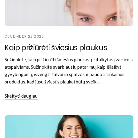
DECEMBER 22 2025
Kaip prižiūrėti šviesius plaukus
Sužinokite, kaip prižiūrėti šviesius plaukus, pritaikytus įvairiems
atspalviams. Sužinokite svarbiausių patarimų, kaip išlaikyti
gyvybingumą, išvengti žalvario spalvos ir naudoti tinkamus
produktus, kad jūsų šviesūs plaukai būtų sveiki...
Skaityti daugiau