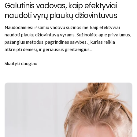
Galutinis vadovas, kaip efektyviai
naudoti vyrų plaukų džiovintuvus
Naudodamiesi išsamiu vadovu sužinosime, kaip efektyviai
naudoti plaukų džiovintuvą vyrams. Sužinokite apie privalumus,
pažangius metodus, pagrindines savybes, į kurias reikia
atkreipti dėmesį, ir geriausius greitaeigius...
Skaityti daugiau