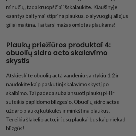
minučių, tada kruopščiai išskalaukite. Kiaušinyje
esantys baltymai stiprina plaukus, o alyvuogių aliejus
giliai maitina. Tai tarsi mažas omletas plaukams!
Plaukų priežiūros produktai 4:
obuolių sidro acto skalavimo
skystis
Atskieskite obuolių actą vandeniu santykiu 1:2 ir
naudokite kaip paskutinį skalavimo skystį po
skalbimo. Tai padeda subalansuoti plaukų pH ir
suteikia papildomo blizgesio. Obuolių sidro actas
uždaro plaukų kutikules ir minkština plaukus.
Tereikia šlakelio acto, ir jūsų plaukai bus kaip niekad
blizgūs!