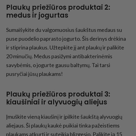
Plaukų priežiūros produktai 2:
medus ir jogurtas
Sumaišykite du valgomuosius šaukštus medaus su
puse puodelio paprasto jogurto. Šis derinys drėkina
ir stiprina plaukus. Užtepkite jį ant plaukų ir palikite
20 minučių. Medus pasižymi antibakterinėmis
savybėmis, o jogurte gausu baltymų. Tai tarsi
pusryčiai jūsų plaukams!
Plaukų priežiūros produktai 3:
kiaušiniai ir alyvuogių aliejus
Įmuškite vieną kiaušinį ir įpilkite šaukštą alyvuogių
aliejaus. Ši plaukų kaukė puikiai tinka pažeistiems
plaukams atkurti ir suteikia blizgesio. Palikite ją 15