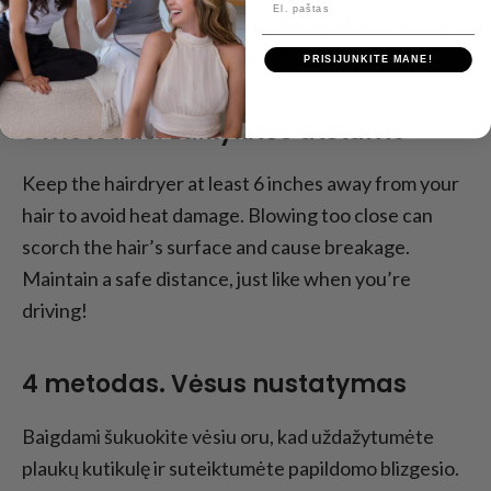
El. paštas
struktūrą. Darykite tai kaip profesionalus stilistas, ir
jūsų plaukai visada gražiai augs!
PRISIJUNKITE MANE!
3 metodas. Laikykitės atstumo
Keep the hairdryer at least 6 inches away from your
hair to avoid heat damage. Blowing too close can
scorch the hair’s surface and cause breakage.
Maintain a safe distance, just like when you’re
driving!
4 metodas. Vėsus nustatymas
Baigdami šukuokite vėsiu oru, kad uždažytumėte
plaukų kutikulę ir suteiktumėte papildomo blizgesio.