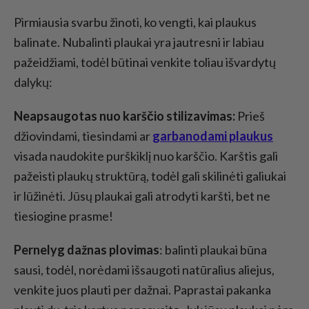
Pirmiausia svarbu žinoti, ko vengti, kai plaukus
balinate. Nubalinti plaukai yra jautresni ir labiau
pažeidžiami, todėl būtinai venkite toliau išvardytų
dalykų:
Neapsaugotas nuo karščio stilizavimas:
Prieš
džiovindami, tiesindami ar
garbanodami plaukus
visada naudokite purškiklį nuo karščio. Karštis gali
pažeisti plaukų struktūrą, todėl gali skilinėti galiukai
ir lūžinėti. Jūsų plaukai gali atrodyti karšti, bet ne
tiesiogine prasme!
Pernelyg dažnas plovimas
: balinti plaukai būna
sausi, todėl, norėdami išsaugoti natūralius aliejus,
venkite juos plauti per dažnai. Paprastai pakanka