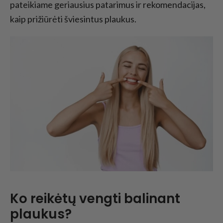
pateikiame geriausius patarimus ir rekomendacijas,
priežiūros priemonės
kaip prižiūrėti šviesintus plaukus.
Papildomi patarimai balintiems plaukams
Ko reikėtų vengti balinant
plaukus?