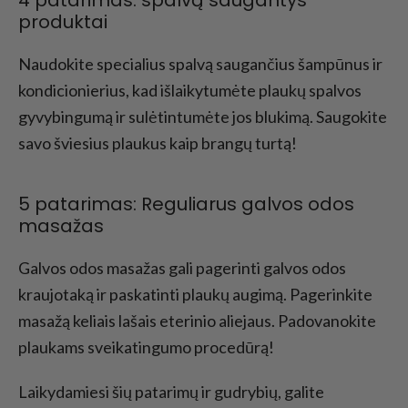
produktai
Naudokite specialius spalvą saugančius šampūnus ir
kondicionierius, kad išlaikytumėte plaukų spalvos
gyvybingumą ir sulėtintumėte jos blukimą. Saugokite
savo šviesius plaukus kaip brangų turtą!
5 patarimas: Reguliarus galvos odos
masažas
Galvos odos masažas gali pagerinti galvos odos
kraujotaką ir paskatinti plaukų augimą. Pagerinkite
masažą keliais lašais eterinio aliejaus. Padovanokite
plaukams sveikatingumo procedūrą!
Laikydamiesi šių patarimų ir gudrybių, galite