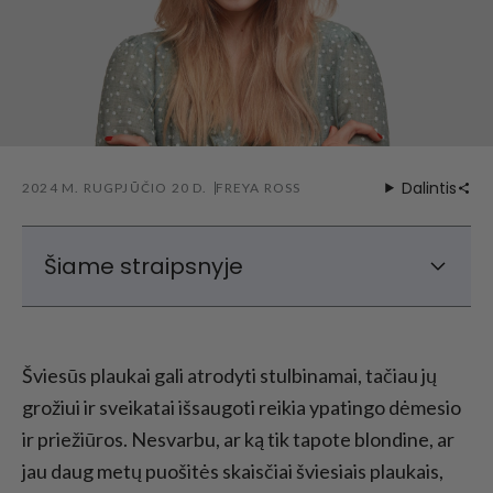
Dalintis
2024 M. RUGPJŪČIO 20 D.
FREYA ROSS
Šiame straipsnyje
Ko reikėtų vengti balinant plaukus?
Geriausi balintų plaukų priežiūros būdai
Šviesūs plaukai gali atrodyti stulbinamai, tačiau jų
Geriausia balintų ir pažeistų plaukų priežiūra
grožiui ir sveikatai išsaugoti reikia ypatingo dėmesio
Teisingas džiovinimo būdas
ir priežiūros. Nesvarbu, ar ką tik tapote blondine, ar
Kaip pataisyti baliklio pažeistus plaukus
jau daug metų puošitės skaisčiai šviesiais plaukais,
namuose? 6 rekomenduojamos plaukų