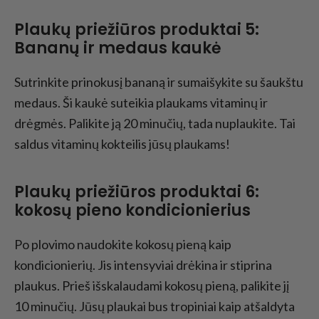
Plaukų priežiūros produktai 5:
Bananų ir medaus kaukė
Sutrinkite prinokusį bananą ir sumaišykite su šaukštu
medaus. Ši kaukė suteikia plaukams vitaminų ir
drėgmės. Palikite ją 20 minučių, tada nuplaukite. Tai
saldus vitaminų kokteilis jūsų plaukams!
Plaukų priežiūros produktai 6:
kokosų pieno kondicionierius
Po plovimo naudokite kokosų pieną kaip
kondicionierių. Jis intensyviai drėkina ir stiprina
plaukus. Prieš išskalaudami kokosų pieną, palikite jį
10 minučių. Jūsų plaukai bus tropiniai kaip atšaldyta