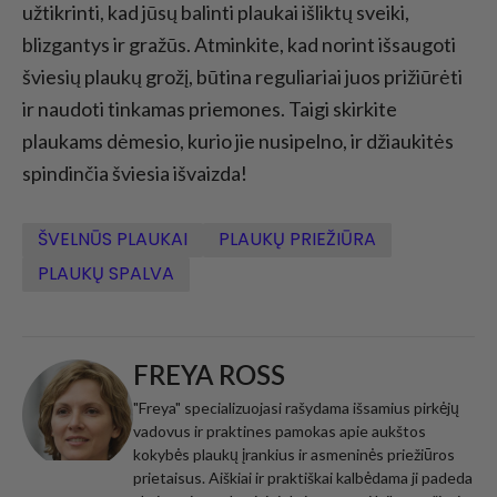
užtikrinti, kad jūsų balinti plaukai išliktų sveiki,
blizgantys ir gražūs. Atminkite, kad norint išsaugoti
šviesių plaukų grožį, būtina reguliariai juos prižiūrėti
ir naudoti tinkamas priemones. Taigi skirkite
plaukams dėmesio, kurio jie nusipelno, ir džiaukitės
spindinčia šviesia išvaizda!
ŠVELNŪS PLAUKAI
PLAUKŲ PRIEŽIŪRA
PLAUKŲ SPALVA
FREYA ROSS
"Freya" specializuojasi rašydama išsamius pirkėjų
vadovus ir praktines pamokas apie aukštos
kokybės plaukų įrankius ir asmeninės priežiūros
prietaisus. Aiškiai ir praktiškai kalbėdama ji padeda