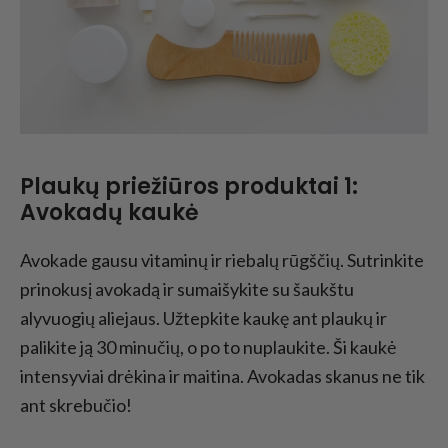
Plaukų priežiūros produktai 1:
Avokadų kaukė
Avokade gausu vitaminų ir riebalų rūgščių. Sutrinkite
prinokusį avokadą ir sumaišykite su šaukštu
alyvuogių aliejaus. Užtepkite kaukę ant plaukų ir
palikite ją 30 minučių, o po to nuplaukite. Ši kaukė
intensyviai drėkina ir maitina. Avokadas skanus ne tik
ant skrebučio!