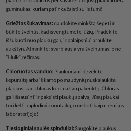
plauti du-tris kartus per savaitę. Juk jūsų plaukai nėra
guminukas, kuriam patinka žaisti su lietumi!
Griežtas šukavimas:
naudokite minkštą šepetį ir
būkite švelnūs, kad išvengtumėte lūžių. Pradėkite
iššukuoti nuo plaukų galų ir palaipsniui braukite
aukštyn. Atminkite: svarbiausia yra švelnumas, o ne
"Hulk" režimas.
Chloruotas vanduo:
Plaukiodami dėvėkite
kepuraitę arba iš karto po maudynių nuskalaukite
plaukus, kad chloras kuo mažiau pakenktų. Chloras
gali išsausinti ir pakeisti plaukų spalvą. Jūsų plaukai
turi kelti paplūdimio nuotaiką, o ne būti kaip chemijos
laboratorijoje!
Tiesioginiai saulės spinduliai:
Saugokite plaukus