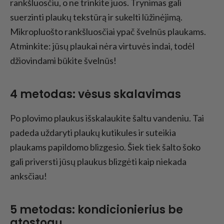
rankšluosčiu, o ne trinkite juos. Trynimas gali
suerzinti plaukų tekstūrą ir sukelti lūžinėjimą.
Mikropluošto rankšluosčiai ypač švelnūs plaukams.
Atminkite: jūsų plaukai nėra virtuvės indai, todėl
džiovindami būkite švelnūs!
4
metodas: vėsus skalavimas
Po plovimo plaukus išskalaukite šaltu vandeniu. Tai
padeda uždaryti plaukų kutikules ir suteikia
plaukams papildomo blizgesio. Šiek tiek šalto šoko
gali priversti jūsų plaukus blizgėti kaip niekada
anksčiau!
5
metodas: kondicionierius be
atostogų