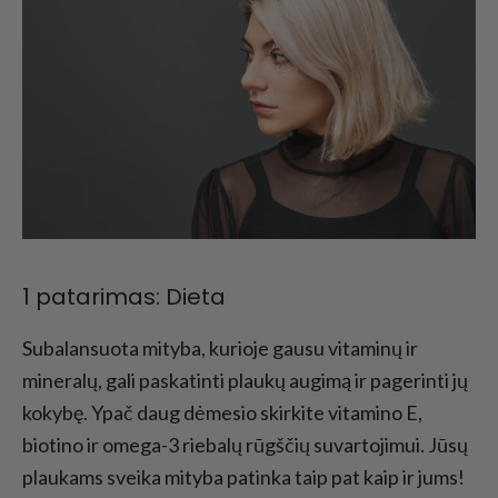
1 patarimas: Dieta
Subalansuota mityba, kurioje gausu vitaminų ir
mineralų, gali paskatinti plaukų augimą ir pagerinti jų
kokybę. Ypač daug dėmesio skirkite vitamino E,
biotino ir omega-3 riebalų rūgščių suvartojimui. Jūsų
plaukams sveika mityba patinka taip pat kaip ir jums!