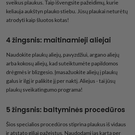
sveikus plaukus. Taip išvengsite pažeidimų, kurie
keliauja aukštyn plauko stiebu. Jūsų plaukai neturėtų
atrodyti kaip šluotos kotas!
4 žingsnis: maitinamieji aliejai
Naudokite plaukų aliejų, pavyzdžiui, argano aliejų
arba kokosų aliejų, kad suteiktumėte papildomos
drėgmės ir blizgesio. Įmasažuokite aliejų į plaukų
galus ir ilgį ir palikite jį per naktį. Aliejus - tai jūsų
plaukų sveikatingumo programa!
5 žingsnis: baltyminės procedūros
Šios specialios procedūros stiprina plaukus iš vidaus
ir atstato giliai pažeistus. Naudodami jas kartą per