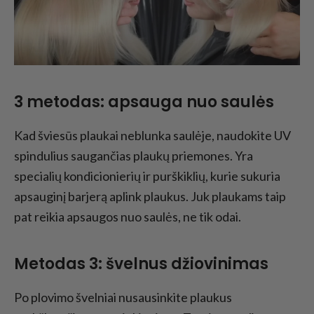
3 metodas: apsauga nuo saulės
Kad šviesūs plaukai neblunka saulėje, naudokite UV
spindulius saugančias plaukų priemones. Yra
specialių kondicionierių ir purškiklių, kurie sukuria
apsauginį barjerą aplink plaukus. Juk plaukams taip
pat reikia apsaugos nuo saulės, ne tik odai.
Metodas
3: švelnus džiovinimas
Po plovimo švelniai nusausinkite plaukus