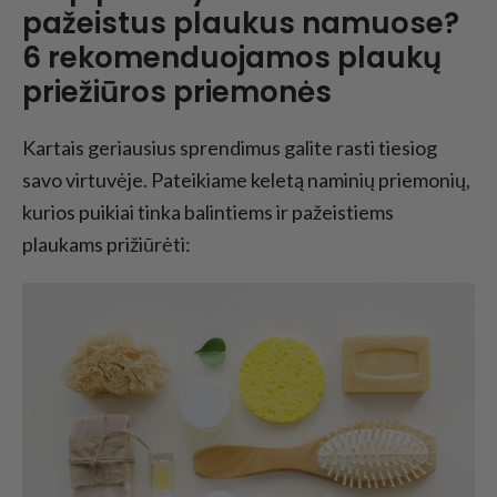
pažeistus plaukus namuose?
6 rekomenduojamos plaukų
priežiūros priemonės
Kartais geriausius sprendimus galite rasti tiesiog
savo virtuvėje. Pateikiame keletą naminių priemonių,
kurios puikiai tinka balintiems ir pažeistiems
plaukams prižiūrėti: