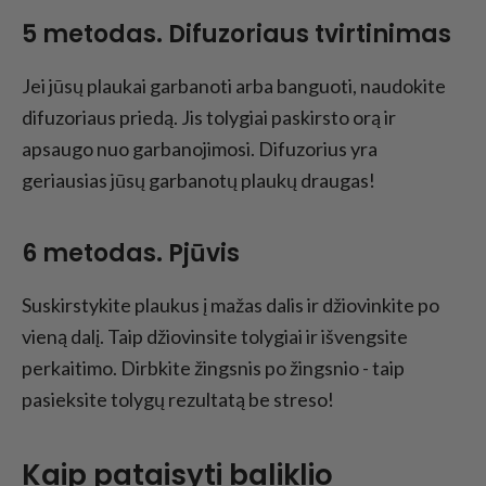
5 metodas. Difuzoriaus tvirtinimas
Jei jūsų plaukai garbanoti arba banguoti, naudokite
difuzoriaus priedą. Jis tolygiai paskirsto orą ir
apsaugo nuo garbanojimosi. Difuzorius yra
geriausias jūsų garbanotų plaukų draugas!
6 metodas. Pjūvis
Suskirstykite plaukus į mažas dalis ir džiovinkite po
vieną dalį. Taip džiovinsite tolygiai ir išvengsite
perkaitimo. Dirbkite žingsnis po žingsnio - taip
pasieksite tolygų rezultatą be streso!
Kaip pataisyti baliklio