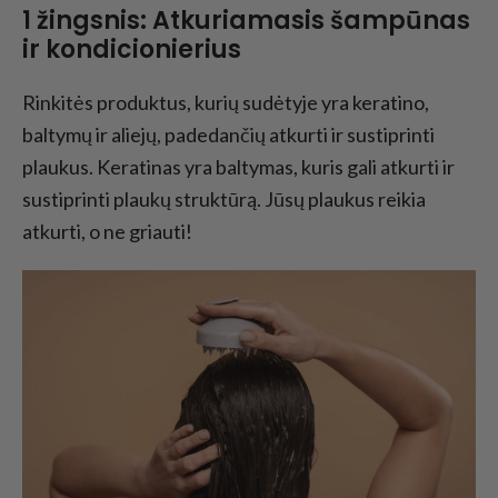
1 žingsnis: Atkuriamasis šampūnas
ir kondicionierius
Rinkitės produktus, kurių sudėtyje yra keratino,
baltymų ir aliejų, padedančių atkurti ir sustiprinti
plaukus. Keratinas yra baltymas, kuris gali atkurti ir
sustiprinti plaukų struktūrą. Jūsų plaukus reikia
atkurti, o ne griauti!