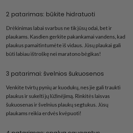
2 patarimas: būkite hidratuoti
Drėkinimas labai svarbus ne tik jūsų odai, bet ir
plaukams. Kasdien gerkite pakankamai vandens, kad
plaukus pamaitintumėte iš vidaus. Jūsų plaukai gali
būti labiau ištroškę nei maratono bėgikas!
3 patarimai: švelnios šukuosenos
Venkite tvirtų pynių ar kuodukų, nes jie gali traukti
plaukus ir sukelti jų lūžinėjimą. Rinkitės laisvas
šukuosenas ir švelnius plaukų segtukus. Jūsų
plaukams reikia erdvės kvėpuoti!
4 patarimas: spalvą saugantys