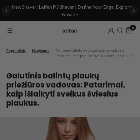
d
✨New Shaver: Laifen P3 Shaver | Define Your Edge. Explore
Now >>
0
/
/
Galutinis balintų plaukų priežiūros vadovas:
Pagrindinis
Naujienos
Patarimai, kaip palaikyti sveikus šviesius plaukus.
Galutinis balintų plaukų
priežiūros vadovas: Patarimai,
kaip išlaikyti sveikus šviesius
plaukus.