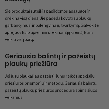
Šie produktai suteikia papildomos apsaugos ir
drėkina visą dieną. Jie padeda kovoti su plaukų
garbanojimusi ir palengvina jų tvarkymą. Galvokite
apie juos kaip apie mini drėkinamąjį kremą, kuris
veikia visą parą.
Geriausia balintų ir pažeistų
plaukų priežiūra
Jei jūsų plaukai jau pažeisti, jums reikės specialių
priežiūros priemonių ir metodų. Geriausia balintų,
pažeistų plaukų priežiūros procedūra apima šiuos
veiksmus: