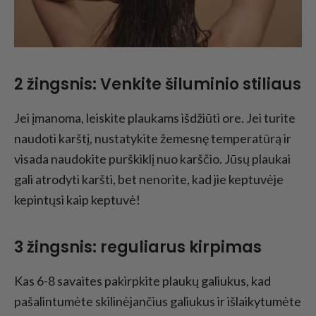
2 žingsnis: Venkite šiluminio stiliaus
Jei įmanoma, leiskite plaukams išdžiūti ore. Jei turite
naudoti karštį, nustatykite žemesnę temperatūrą ir
visada naudokite purškiklį nuo karščio. Jūsų plaukai
gali atrodyti karšti, bet nenorite, kad jie keptuvėje
kepintųsi kaip keptuvė!
3 žingsnis: reguliarus kirpimas
Kas 6-8 savaites pakirpkite plaukų galiukus, kad
pašalintumėte skilinėjančius galiukus ir išlaikytumėte