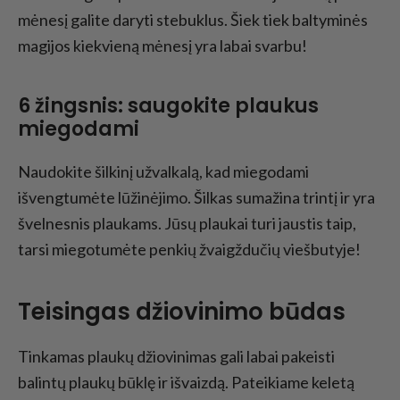
mėnesį galite daryti stebuklus. Šiek tiek baltyminės
magijos kiekvieną mėnesį yra labai svarbu!
6 žingsnis: saugokite plaukus
miegodami
Naudokite šilkinį užvalkalą, kad miegodami
išvengtumėte lūžinėjimo. Šilkas sumažina trintį ir yra
švelnesnis plaukams. Jūsų plaukai turi jaustis taip,
tarsi miegotumėte penkių žvaigždučių viešbutyje!
Teisingas džiovinimo būdas
Tinkamas plaukų džiovinimas gali labai pakeisti
balintų plaukų būklę ir išvaizdą. Pateikiame keletą