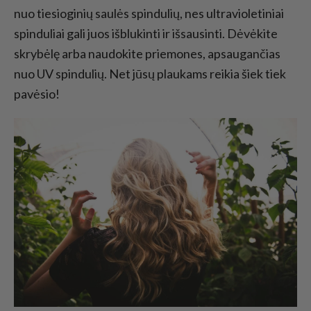
nuo tiesioginių saulės spindulių, nes ultravioletiniai
spinduliai gali juos išblukinti ir išsausinti. Dėvėkite
skrybėlę arba naudokite priemones, apsaugančias
nuo UV spindulių. Net jūsų plaukams reikia šiek tiek
pavėsio!