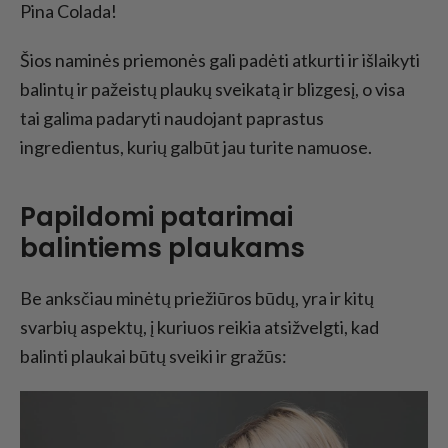
Pina Colada!
Šios naminės priemonės gali padėti atkurti ir išlaikyti
balintų ir pažeistų plaukų sveikatą ir blizgesį, o visa
tai galima padaryti naudojant paprastus
ingredientus, kurių galbūt jau turite namuose.
Papildomi patarimai
balintiems plaukams
Be anksčiau minėtų priežiūros būdų, yra ir kitų
svarbių aspektų, į kuriuos reikia atsižvelgti, kad
balinti plaukai būtų sveiki ir gražūs: