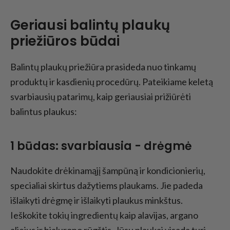
Geriausi balintų plaukų
priežiūros būdai
Balintų plaukų priežiūra prasideda nuo tinkamų
produktų ir kasdienių procedūrų. Pateikiame keletą
svarbiausių patarimų, kaip geriausiai prižiūrėti
balintus plaukus:
1 būdas: svarbiausia - drėgmė
Naudokite drėkinamąjį šampūną ir kondicionierių,
specialiai skirtus dažytiems plaukams. Jie padeda
išlaikyti drėgmę ir išlaikyti plaukus minkštus.
Ieškokite tokių ingredientų kaip alavijas, argano