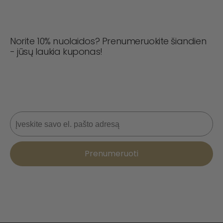
Norite 10% nuolaidos? Prenumeruokite šiandien
- jūsų laukia kuponas!
Niekada nepraleiskite sandorio! Prisijunkite dabar, kad
gautumėte naujienas, stiliaus patarimus ir 10 % nuolaidą
kitam užsakymui. 📩
El. paštas
Prenumeruoti