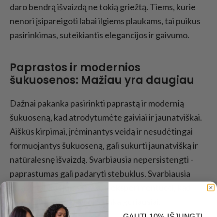
daro bendrą išvaizdą ne tokią griežtą. Tiems, kurie
nenori įsipareigoti labai ilgiems plaukams, tai puikus
pasirinkimas, suteikiantis elegancijos ir gaivumo.
Paprastos ir modernios
šukuosenos: Mažiau yra daugiau
Dažnai pakanka pasirinkti paprastą ir modernią
šukuoseną, kad atrodytumėte gaiviai ir jaunatviškai.
Aiškūs kirpimai, įrėminantys veidą ir nesudėtingai
formuojantys šukuoseną, gali sukurti jaunatvišką ir
natūralesnę išvaizdą. Svarbiausia nepersistengti -
paprastumas gali padaryti stebuklus. Svarbiausia
atrasti tai, kas jums tinka, ir eksperimentuoti, kad
pamatytumėte, kas jums tinka geriausiai.
GAUTI 10% IŠJUNGTI