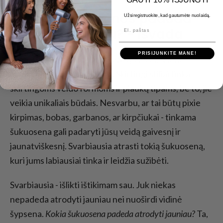
Kurios šukuosenos padeda
Užsiregistruokite, kad gautumėte nuolaidą.
El. paštas
atrodyti jauniau? - Išvada
PRISIJUNKITE MANE!
Kokia šukuosena padeda atrodyti jauniau?
Vieno
atsakymo į šį klausimą nėra. Skirtingi stiliai tinka
skirtingoms veido formoms ir plaukų tipams, be to, jie
veikia unikaliais būdais. Nesvarbu, ar tai būtų pixie
kirpimas, bobas, garbanos, ar kirpčiukai - tinkama
šukuosena gali padaryti jūsų veidą gaivesnį ir
jaunatviškesnį. Svarbiausia atrasti tokią šukuoseną,
kuri jums labiausiai tinka ir leidžia sužibėti.
Svarbiausia - išlikti ištikimam sau. Juk niekas
nepadeda atrodyti jauniau nei nuoširdi vidinė
šypsena.
Kokia šukuosena padeda atrodyti jauniau?
Ta,