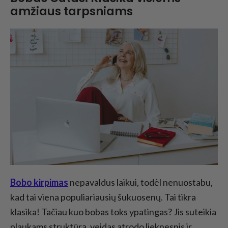
amžiaus tarpsniams
Bobo kirpimas
nepavaldus laikui, todėl nenuostabu,
kad tai viena populiariausių šukuosenų. Tai tikra
klasika! Tačiau kuo bobas toks ypatingas? Jis suteikia
plaukams struktūrą, veidas atrodo lieknesnis ir