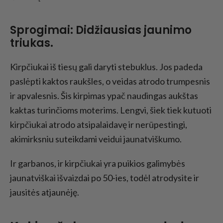
Sprogimai: Didžiausias jaunimo
triukas.
Kirpčiukai iš tiesų gali daryti stebuklus. Jos padeda
paslėpti kaktos raukšles, o veidas atrodo trumpesnis
ir apvalesnis. Šis kirpimas ypač naudingas aukštas
kaktas turinčioms moterims. Lengvi, šiek tiek kutuoti
kirpčiukai atrodo atsipalaidavę ir nerūpestingi,
akimirksniu suteikdami veidui jaunatviškumo.
Ir garbanos, ir kirpčiukai yra puikios galimybės
jaunatviškai išvaizdai po 50-ies, todėl atrodysite ir
jausitės atjaunėję.