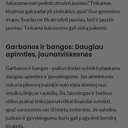
šukuosena man padeda atrodyti jauniau?
Tinkamas
kirpimas gali padaryti stebuklus, ypač šiuo gyvenimo
etapu. Svarbu ne tik atrodyti jauniau, bet ir jaustis
jauniau. Tinkama šukuosena gali viską pakeisti.
Garbanos ir bangos: Daugiau
apimties, jaunatviškesnės
Garbanos ir bangos - puikus būdas suteikti plaukams
daugiau apimties ir gyvybingumo. Jos akimirksniu
sukuria pilnesnį įvaizdį ir nukreipia dėmesį nuo
smulkių linijų ar raukšlių. Šis žaismingas ir švelnus
stilius puikiai tinka jaunatviškai išvaizdai suteikti,
ypač vyresnėms nei 50 metų moterims. Jis suteikia
judesio ir gyvybingumo, kuris gali pagyvinti bendrą
išvaizdą.