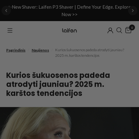
d
✨New Shaver: Laifen P3 Shaver | Define Your Edge. Explore
Now >>
0
/
/
Kurios šukuosenos padeda atrodyti jauniau?
Pagrindinis
Naujienos
2025 m. karštos tendencijos
Kurios šukuosenos padeda
atrodyti jauniau? 2025 m.
karštos tendencijos