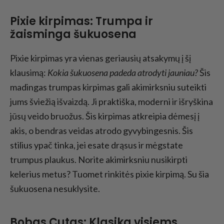
Pixie kirpimas: Trumpa ir
žaisminga šukuosena
Pixie kirpimas yra vienas geriausių atsakymų į šį
klausimą:
Kokia šukuosena padeda atrodyti jauniau?
Šis
madingas trumpas kirpimas gali akimirksniu suteikti
jums šviežią išvaizdą. Ji praktiška, moderni ir išryškina
jūsų veido bruožus. Šis kirpimas atkreipia dėmesį į
akis, o bendras veidas atrodo gyvybingesnis. Šis
stilius ypač tinka, jei esate drąsus ir mėgstate
trumpus plaukus. Norite akimirksniu nusikirpti
kelerius metus? Tuomet rinkitės pixie kirpimą. Su šia
šukuosena nesuklysite.
Bobas Cutas: Klasika visiems