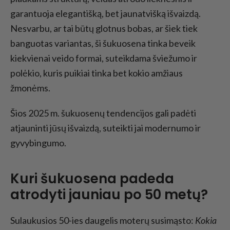
garantuoja elegantišką, bet jaunatvišką išvaizdą.
Nesvarbu, ar tai būtų glotnus bobas, ar šiek tiek
banguotas variantas, ši šukuosena tinka beveik
kiekvienai veido formai, suteikdama šviežumo ir
polėkio, kuris puikiai tinka bet kokio amžiaus
žmonėms.
Šios 2025 m. šukuosenų tendencijos gali padėti
atjauninti jūsų išvaizdą, suteikti jai modernumo ir
gyvybingumo.
Kuri šukuosena padeda
atrodyti jauniau po 50 metų?
Sulaukusios 50-ies daugelis moterų susimąsto:
Kokia