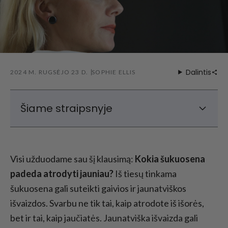
Dalintis
2024 M. RUGSĖJO 23 D.
SOPHIE ELLIS
Šiame straipsnyje
Kurios šukuosenos padeda atrodyti jauniau -
2025 m. karštos tendencijos
Visi užduodame sau šį klausimą:
Kokia šukuosena
Kuri šukuosena padeda atrodyti jauniau po
padeda atrodyti jauniau?
50 metų?
Iš tiesų tinkama
šukuosena gali suteikti gaivios ir jaunatviškos
Kokios šukuosenos padeda atrodyti jauniau
senstant?
išvaizdos. Svarbu ne tik tai, kaip atrodote iš išorės,
bet ir tai, kaip jaučiatės. Jaunatviška išvaizda gali