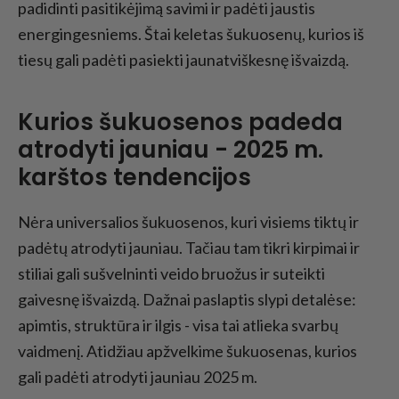
padidinti pasitikėjimą savimi ir padėti jaustis
energingesniems. Štai keletas šukuosenų, kurios iš
tiesų gali padėti pasiekti jaunatviškesnę išvaizdą.
Kurios šukuosenos padeda
atrodyti jauniau - 2025 m.
karštos tendencijos
Nėra universalios šukuosenos, kuri visiems tiktų ir
padėtų atrodyti jauniau. Tačiau tam tikri kirpimai ir
stiliai gali sušvelninti veido bruožus ir suteikti
gaivesnę išvaizdą. Dažnai paslaptis slypi detalėse:
apimtis, struktūra ir ilgis - visa tai atlieka svarbų
vaidmenį. Atidžiau apžvelkime šukuosenas, kurios
gali padėti atrodyti jauniau 2025 m.