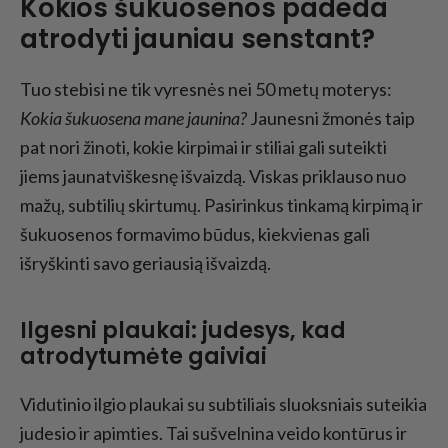
Kokios šukuosenos padeda
atrodyti jauniau senstant?
Tuo stebisi ne tik vyresnės nei 50 metų moterys:
Kokia šukuosena mane jaunina?
Jaunesni žmonės taip
pat nori žinoti, kokie kirpimai ir stiliai gali suteikti
jiems jaunatviškesnę išvaizdą. Viskas priklauso nuo
mažų, subtilių skirtumų. Pasirinkus tinkamą kirpimą ir
šukuosenos formavimo būdus, kiekvienas gali
išryškinti savo geriausią išvaizdą.
Ilgesni plaukai: judesys, kad
atrodytumėte gaiviai
Vidutinio ilgio plaukai su subtiliais sluoksniais suteikia
judesio ir apimties. Tai sušvelnina veido kontūrus ir