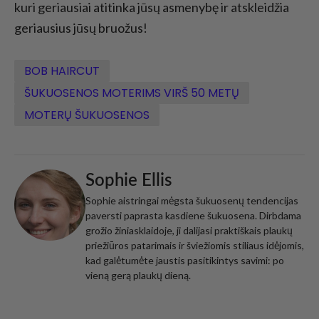
kuri geriausiai atitinka jūsų asmenybę ir atskleidžia
geriausius jūsų bruožus!
BOB HAIRCUT
ŠUKUOSENOS MOTERIMS VIRŠ 50 METŲ
MOTERŲ ŠUKUOSENOS
Sophie Ellis
Sophie aistringai mėgsta šukuosenų tendencijas
paversti paprasta kasdiene šukuosena. Dirbdama
grožio žiniasklaidoje, ji dalijasi praktiškais plaukų
priežiūros patarimais ir šviežiomis stiliaus idėjomis,
kad galėtumėte jaustis pasitikintys savimi: po
vieną gerą plaukų dieną.