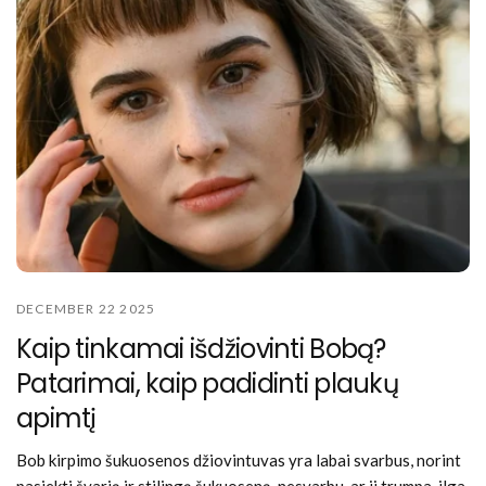
DECEMBER 22 2025
Kaip tinkamai išdžiovinti Bobą?
Patarimai, kaip padidinti plaukų
apimtį
Bob kirpimo šukuosenos džiovintuvas yra labai svarbus, norint
pasiekti švarią ir stilingą šukuoseną, nesvarbu, ar ji trumpa, ilga,