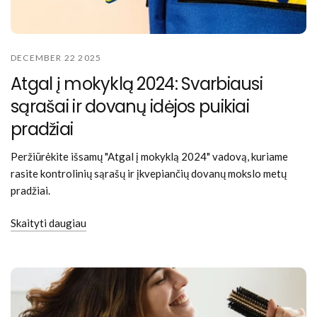
DECEMBER 22 2025
Atgal į mokyklą 2024: Svarbiausi
sąrašai ir dovanų idėjos puikiai
pradžiai
Peržiūrėkite išsamų "Atgal į mokyklą 2024" vadovą, kuriame
rasite kontrolinių sąrašų ir įkvepiančių dovanų mokslo metų
pradžiai.
Skaityti daugiau