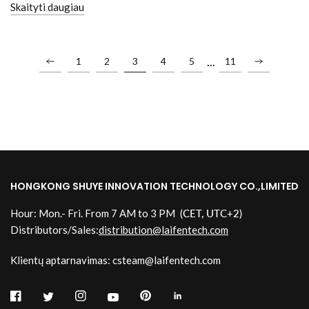
Skaityti daugiau
...
1
2
3
4
5
11
HONGKONG SHUYE INNOVATION TECHNOLOGY CO.,LIMITED
Hour: Mon.- Fri. From 7 AM to 3 PM
(CET, UTC+2)
Distributors/Sales:
distribution@laifentech.com
Klientų aptarnavimas: csteam@laifentech.com