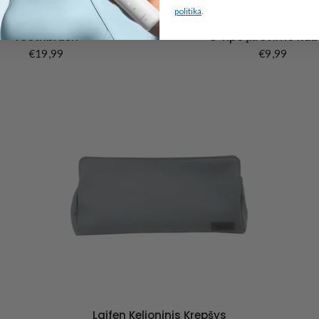
politika
.
l Case For Laifen Wave
"Laifen Wave" Dantų Šep
Toothbrush
C Tipo Įkrovimo Kab
€19,99
€9,99
Laifen Kelioninis Krepšys