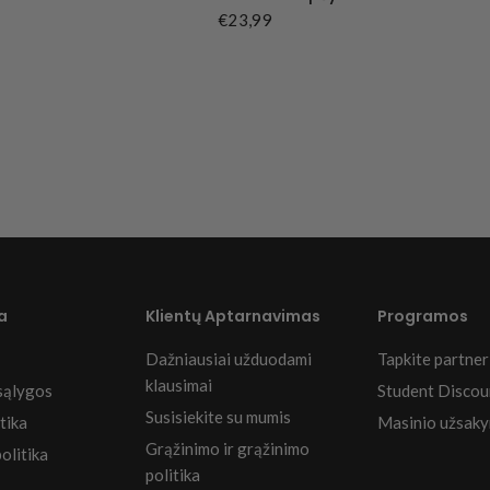
€23,99
a
Klientų Aptarnavimas
Programos
Dažniausiai užduodami
Tapkite partner
klausimai
sąlygos
Student Discou
Susisiekite su mumis
tika
Masinio užsaky
Grąžinimo ir grąžinimo
olitika
politika