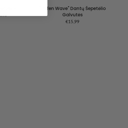
etėlis -
"Laifen Wave" Dantų Šepetėlio
elis
Galvutės
€15,99