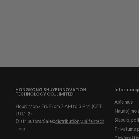
HONGKONG SHUYE INNOVATION
Informacij
TECHNOLOGY CO.,LIMITED
Apie mus
Hour: Mon.- Fri. From 7 AM to 3 PM
(CET,
Naudojimo 
UTC+2)
Slapukų poli
Distributors/Sales:
distribution@laifentech
.com
Privatumo p
Tinklaraštis