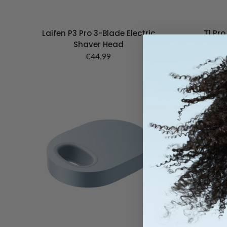
Laifen P3 Pro 3-Blade Electric
T1 Pro
Shaver Head
€44,99