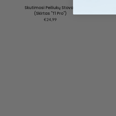
Skutimosi Peiliukų Stovas
Trave
(skirtas "T1 Pro")
€24,99