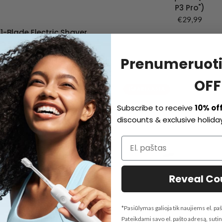
P3 Pro")
€29,99
 1-Blade Electric Shaver
Head
€34,99
FROM
Prenumeruoti
OFF
IŠPARDUOTA
Subscribe to receive
10% of
discounts & exclusive holiday
Reveal C
*Pasiūlymas galioja tik naujiems el. 
Pateikdami savo el. pašto adresą, sut