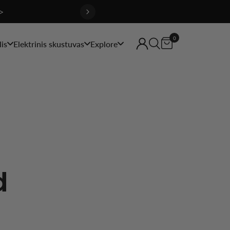
>
0
is
Elektrinis skustuvas
Explore
d