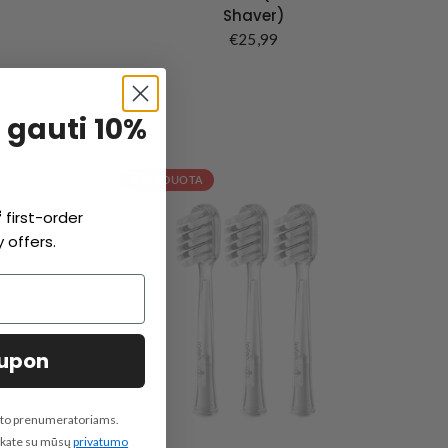
Shaver)
€25,99
 gauti 10%
IŠPARDUOTA
f
first-order
 offers.
oupon
pašto prenumeratoriams.
inkate su mūsų
privatumo