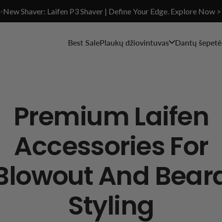
✨New Shaver: Laifen P3 Shaver | Define Your Edge. Explore Now >
Best Sale
Plaukų džiovintuvas
Dantų šepetėl
Premium Laifen
Accessories For
Blowout And Bear
Styling