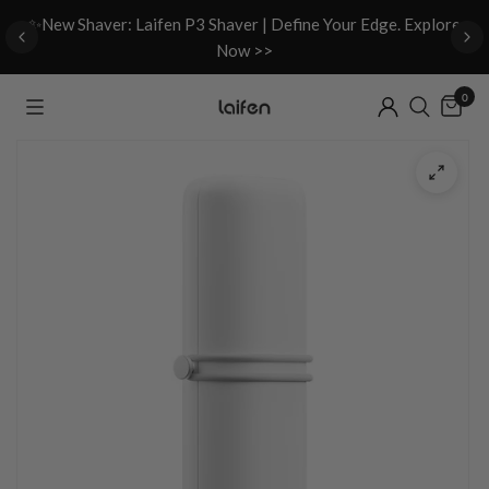
d
✨New Shaver: Laifen P3 Shaver | Define Your Edge. Explore
Now >>
0