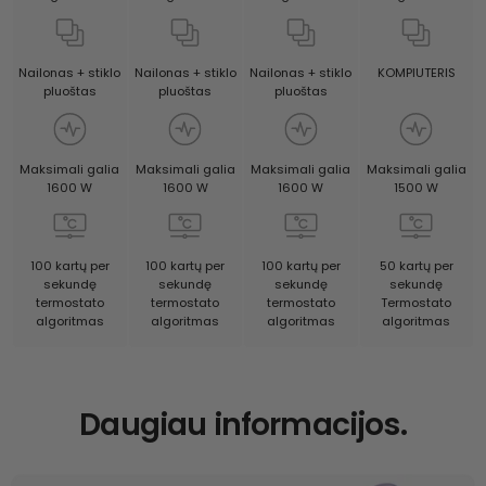
KOMPIUTERIS
Nailonas + stiklo
Nailonas + stiklo
Nailonas + stiklo
pluoštas
pluoštas
pluoštas
Maksimali galia
Maksimali galia
Maksimali galia
Maksimali galia
1500 W
1600 W
1600 W
1600 W
50 kartų per
100 kartų per
100 kartų per
100 kartų per
sekundę
sekundę
sekundę
sekundę
Termostato
termostato
termostato
termostato
algoritmas
algoritmas
algoritmas
algoritmas
Daugiau informacijos.