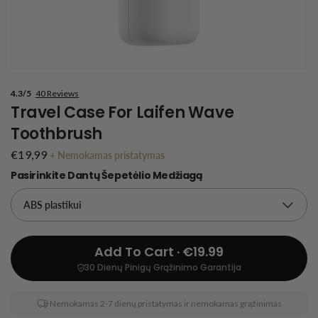
4.3/5
40 Reviews
Travel Case For Laifen Wave
Toothbrush
€19,99
+
Nemokamas pristatymas
Pasirinkite Dantų Šepetėlio Medžiagą
Add To Cart · €19.99
30 Dienų Pinigų Grąžinimo Garantija
Nemokamas 2-7 dienų pristatymas ir nemokamas grąžinimas