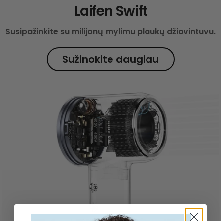
Laifen Swift
Susipažinkite su milijonų mylimu plaukų džiovintuvu.
Sužinokite daugiau