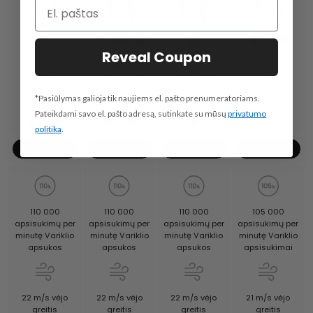
Reveal Coupon
Swift
"Swift
SE
Swift
Specialusis
Premium
*Pasiūlymas galioja tik naujiems el. pašto prenumeratoriams.
Pateikdami savo el. pašto adresą, sutinkate su mūsų
privatumo
politika
.
Pirkti dabar
Pirkti dabar
Pirkti dabar
Pirkti dabar
105 000
110 000
110 000
110 000
apsisukimų per
apsisukimų per
apsisukimų per
apsisukimų per
minutę Variklio
minutę Variklio
minutę Variklio
minutę Variklio
apsisukimai
apsukos
apsukos
apsukos
21 m/s vėjo
22 m/s vėjo
22 m/s vėjo
22 m/s vėjo
greitis
greitis
greitis
greitis