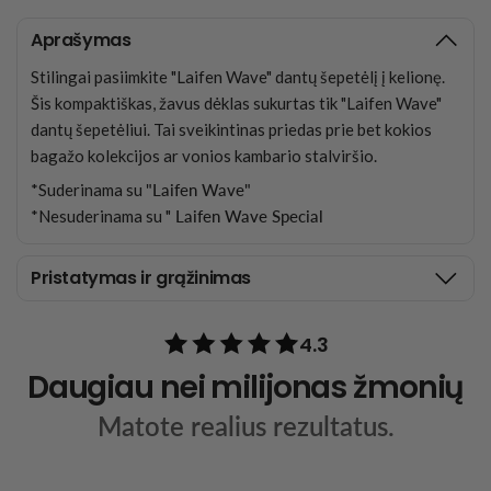
Aprašymas
Stilingai pasiimkite "Laifen Wave" dantų šepetėlį į kelionę.
Šis kompaktiškas, žavus dėklas sukurtas tik "Laifen Wave"
dantų šepetėliui. Tai sveikintinas priedas prie bet kokios
bagažo kolekcijos ar vonios kambario stalviršio.
*Suderinama su
"Laifen Wave"
*Nesuderinama su "
Laifen Wave Special
Pristatymas ir grąžinimas
4.3
Daugiau nei milijonas žmonių
Matote realius rezultatus.