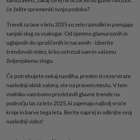
če želite spremeniti svojo podobo?
Trendi za lase v letu 2025 so zelo raznoliki in ponujajo
sanjski slog za vsakogar. Od izjemno glamuroznih in
uglajenih do sproščenih in naravnih - izberite
trendovski videz, ki bo ustrezal vam in vašemu
življenjskemu slogu.
Če potrebujete nekaj navdiha, preden si rezervirate
naslednji obisk salona, ste na pravem mestu. V tem
vodniku vam bomo predstavili glavne trende na
področju las za leto 2025, ki zajemajo najbolj vroče
kroje in barve tega leta. Berite naprej in odkrijte svoj
naslednji videz!