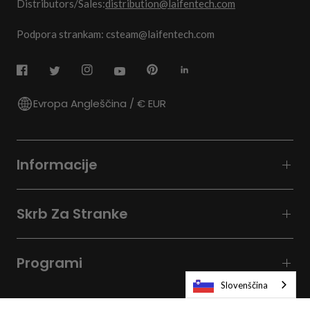
Distributors/Sales:
distribution@laifentech.com
Podpora strankam: csteam@laifentech.com
Evropa Angleščina / € EUR
Informacije
Skrb Za Stranke
Programi
Slovenščina