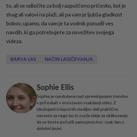
to, ali se odločite za bolj razpuščeno pričesko, kot je
shag ali valovi na plaži, ali pa vam je ljubša gladkost
bobov, upamo, da vam je ta vodnik ponudil ves
navdih, ki ga potrebujete za osvežitev svojega
videza.
BARVA LAS
NAČIN LASIČEVANJA
Sophie Ellis
Sophie je navdušena nad spreminjanjem trendov
v pričeskah v enostaven vsakdanji videz. Z
izkušnjami iz lepotnih medijev deli praktične
nasvete za nego las in sveže ideje za oblikovanje,
da se boste počutili samozavestno: vsak dan z
dobrimi lasmi.