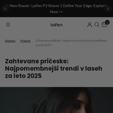
d
✨New Shaver: Laifen P3 Shaver | Define Your Edge. Explore
Now >>
0
/
/
Zahtevane pričeske: Najpomembnejši trendi za pričeske
Domov
Frizure
za leto 2025
Zahtevane pričeske:
Najpomembnejši trendi v laseh
za leto 2025