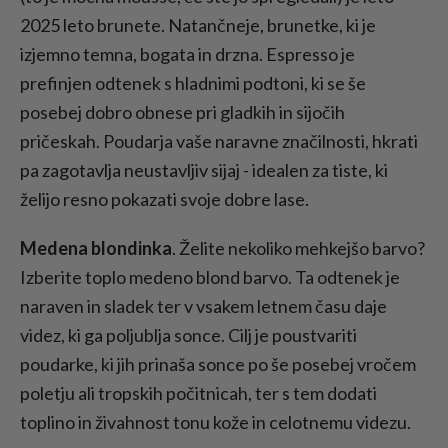
2025 leto brunete. Natančneje, brunetke, ki je
izjemno temna, bogata in drzna. Espresso je
prefinjen odtenek s hladnimi podtoni, ki se še
posebej dobro obnese pri gladkih in sijočih
pričeskah. Poudarja vaše naravne značilnosti, hkrati
pa zagotavlja neustavljiv sijaj - idealen za tiste, ki
želijo resno pokazati svoje dobre lase.
Medena blondinka
. Želite nekoliko mehkejšo barvo?
Izberite toplo medeno blond barvo. Ta odtenek je
naraven in sladek ter v vsakem letnem času daje
videz, ki ga poljublja sonce. Cilj je poustvariti
poudarke, ki jih prinaša sonce po še posebej vročem
poletju ali tropskih počitnicah, ter s tem dodati
toplino in živahnost tonu kože in celotnemu videzu.