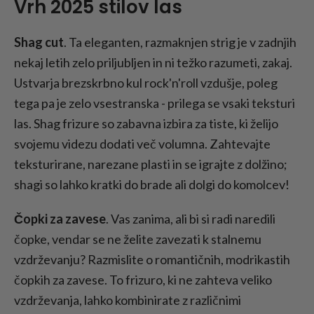
Vrh 2025 stilov las
Shag cut
. Ta eleganten, razmaknjen strig je v zadnjih
nekaj letih zelo priljubljen in ni težko razumeti, zakaj.
Ustvarja brezskrbno kul rock'n'roll vzdušje, poleg
tega pa je zelo vsestranska - prilega se vsaki teksturi
las. Shag frizure so zabavna izbira za tiste, ki želijo
svojemu videzu dodati več volumna. Zahtevajte
teksturirane, narezane plasti in se igrajte z dolžino;
shagi so lahko kratki do brade ali dolgi do komolcev!
Čopki za zavese
. Vas zanima, ali bi si radi naredili
čopke, vendar se ne želite zavezati k stalnemu
vzdrževanju? Razmislite o romantičnih, modrikastih
čopkih za zavese. To frizuro, ki ne zahteva veliko
vzdrževanja, lahko kombinirate z različnimi