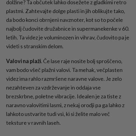
dolžine? Ta občutek lahko dosežete z gladkimi retro
plastmi. Zahtevajte dolge plasti in jih oblikujte tako,
da bodo konci obrnjeni navznoter, kot so to počele
najbolj čudovite družabnice in supermanekenke v 60.
letih. Ta videz je voluminozen in vihrav, čudovito pa je
videti s stranskim delom.
Valovi na plaži
. Če lase raje nosite bolj sproščeno,
vam bodo všeč plažni valovi. Ta mehak, večplasten
videz ima rahlo razmršene naravne valove. Je zelo
nezahteven za vzdrževanje in oddaja vse
brezskrbne, poletne vibracije. Idealen je za tiste z
naravno valovitimi lasmi, z nekaj orodji pa ga lahko z
lahkoto ustvarite tudi vsi, ki si želite malo več
teksture v ravnih laseh.