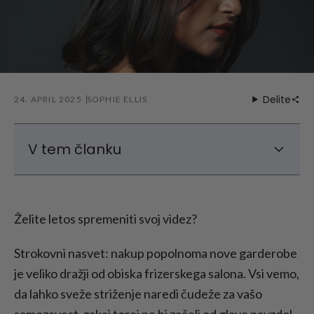
Delite
24. APRIL 2025
SOPHIE ELLIS
V tem članku
Vrh 2025 stilov las
Top 2025 Trendi barve las
Želite letos spremeniti svoj videz?
Zaključek - Najpomembnejši trendi na
področju las za leto 2025
Strokovni nasvet: nakup popolnoma nove garderobe
je veliko dražji od obiska frizerskega salona. Vsi vemo,
da lahko sveže striženje naredi čudeže za vašo
samozavest, zakaj torej ne bi začeli od glave navzdol,