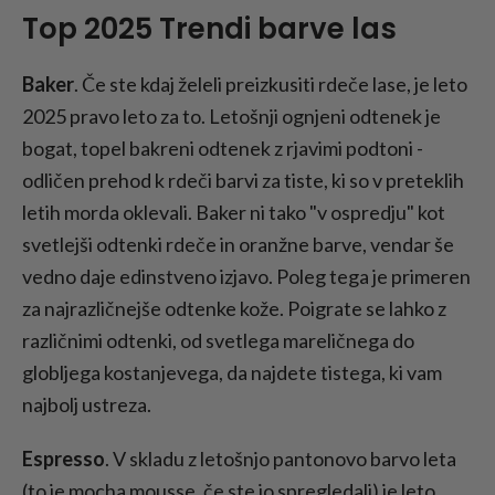
Top 2025 Trendi barve las
Baker
. Če ste kdaj želeli preizkusiti rdeče lase, je leto
2025 pravo leto za to. Letošnji ognjeni odtenek je
bogat, topel bakreni odtenek z rjavimi podtoni -
odličen prehod k rdeči barvi za tiste, ki so v preteklih
letih morda oklevali. Baker ni tako "v ospredju" kot
svetlejši odtenki rdeče in oranžne barve, vendar še
vedno daje edinstveno izjavo. Poleg tega je primeren
za najrazličnejše odtenke kože. Poigrate se lahko z
različnimi odtenki, od svetlega mareličnega do
globljega kostanjevega, da najdete tistega, ki vam
najbolj ustreza.
Espresso
. V skladu z letošnjo pantonovo barvo leta
(to je mocha mousse, če ste jo spregledali) je leto