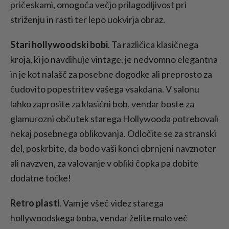
pričeskami, omogoča večjo prilagodljivost pri
striženju in rasti ter lepo uokvirja obraz.
Stari hollywoodski bobi
. Ta različica klasičnega
kroja, ki jo navdihuje vintage, je nedvomno elegantna
in je kot nalašč za posebne dogodke ali preprosto za
čudovito popestritev vašega vsakdana. V salonu
lahko zaprosite za klasični bob, vendar boste za
glamurozni občutek starega Hollywooda potrebovali
nekaj posebnega oblikovanja. Odločite se za stranski
del, poskrbite, da bodo vaši konci obrnjeni navznoter
ali navzven, za valovanje v obliki čopka pa dobite
dodatne točke!
Retro plasti
. Vam je všeč videz starega
hollywoodskega boba, vendar želite malo več