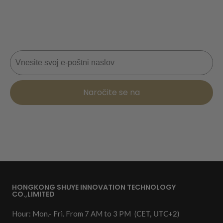
Nikoli ne zamudite posla! Pridružite se zdaj za
posodobitve, nasvete o slogu in 10 % popusta na
naslednje naročilo. 📩
E-pošta
Naročite se na
HONGKONG SHUYE INNOVATION TECHNOLOGY
CO.,LIMITED
Hour: Mon.- Fri. From 7 AM to 3 PM
(CET, UTC+2)